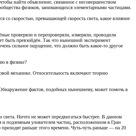
 чтобы найти объяснение, связанное с несовершенством
д сообщества физиков, занимающихся элементарными частицами.
ся со скоростью, превышающей скорость света, какое влияние
чёные проверяли и перепроверяли, измеряли, проводили
ожет быть превзойдён. Так что нынешний эксперимент
 очень сильное ощущение, что должно быть какое-то другое
ию в физике?
товой механике. Относительность включают теорию
. Обнаружение фактов, подобных нынешнему, может помочь в
 света. Ничто не может передвигаться быстрее. В данном
м и подземным уловителем частиц, расположенном в Гран
о приходят раньше этого времени. Чуть-чуть раньше — на 20