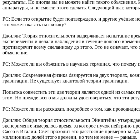
результаты. Но иногда вы не можете найти такого объяснения.
аппаратуры, и не смогли этого сделать. Следующий шаг, котор
РС: Если это открытие будет подтверждено, и другие учёные н
это может оказать на физику?
Джилли: Теория относительности выдерживает испытание времен
эксперименты и делали наблюдения в течение долгого времени,
противоречит всему сделанному до этого. Это не означает, чт
объяснение.
РС: Можете ли вы объяснить в научных терминах, что почему
Джилли: Современная физика базируется на двух теориях, воз
гравитации. Не существует квантовой теории гравитации.
Попытка совместить эти две теории является одной из самых 
этом. Но прежде всего мы должны удостовериться, что эти рез
РС: Можете ли вы рассказать подробнее о том, как проводиди
Джилли: Общая теория относительности Эйнштейна утверждает, 
эксперименте измерялось время, за которое пучок нейтрино п
Сассо в Италии. Свет проходит это расстояние примерно за 2,
миллионных долей этого времени, но тем не менее — раньше.