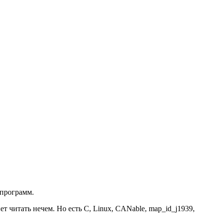
 программ.
 читать нечем. Но есть C, Linux, CANable, map_id_j1939,