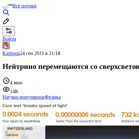
Все потоки
Войти
Karlsson
24 сен 2011 в 21:18
Нейтрино перемещаются со сверхсвето
4 мин
14K
Научно-популярное
Физика