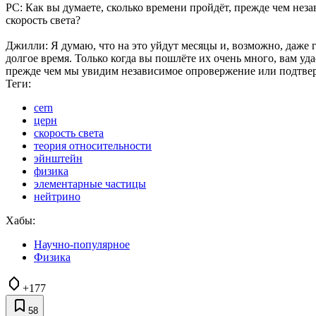
РС: Как вы думаете, сколько времени пройдёт, прежде чем не
скорость света?
Джилли: Я думаю, что на это уйдут месяцы и, возможно, даже
долгое время. Только когда вы пошлёте их очень много, вам уд
прежде чем мы увидим независимое опровержение или подтверж
Теги:
cern
церн
скорость света
теория относительности
эйнштейн
физика
элементарные частицы
нейтрино
Хабы:
Научно-популярное
Физика
+177
58