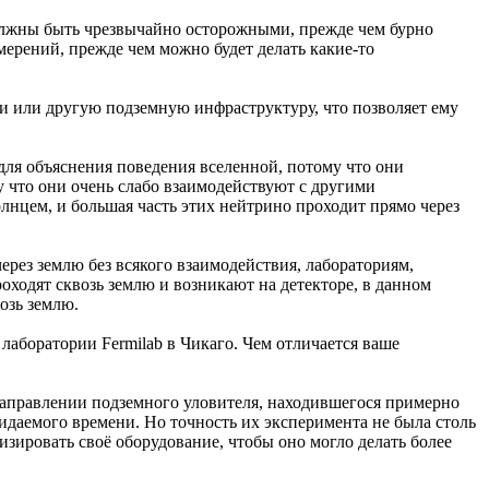
олжны быть чрезвычайно осторожными, прежде чем бурно
мерений, прежде чем можно будет делать какие-то
и или другую подземную инфраструктуру, что позволяет ему
ля объяснения поведения вселенной, потому что они
у что они очень слабо взаимодействуют с другими
нцем, и большая часть этих нейтрино проходит прямо через
рез землю без всякого взаимодействия, лабораториям,
оходят сквозь землю и возникают на детекторе, в данном
озь землю.
лаборатории Fermilab в Чикаго. Чем отличается ваше
 направлении подземного уловителя, находившегося примерно
идаемого времени. Но точность их эксперимента не была столь
зировать своё оборудование, чтобы оно могло делать более