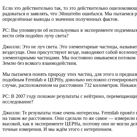
Если это действительно так, то это действительно ошеломля
радоваться и заявлять, что Эйнштейн ошибался. Мы пытаемся ра
определённые выводы о значении полученных фактов.
РС: Вы упомянули об используемых в эксперименте подземных 
вести себя подобно лучу света?
Джилли: Это не луч света. Это элементарные частицы, называ
вездесущи. Они присутствуют везде, наводняют собой вселенн
элементарными частицами. Мы постоянно омываемся потоком не
Землю без всякого взаимодействия.
Мы пытаемся понять природу этих частиц, для этого и предназ
подобным Fermilab и ЦЕРНу, довольно несложно сгенерировать 
случае, расположенном на расстоянии 732 километров. Никаких
РС: В 2007 году похожие результаты с нейтрино, перемещающим
исследование?
Джилли: Те результаты тоже очень интересны. Fermilab провё
на таком же расстоянии. Они сделали то же самое — измерили
высокой, как в эксперименте ЦЕРНа, поэтому они не могли дел
точные измерения. И мы ждём этого с нетерпением.