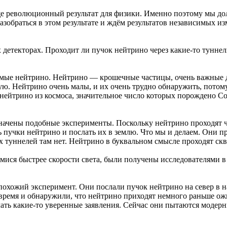
юще революционный результат для физики. Именно поэтому мы д
зобраться в этом результате и ждём результатов независимых из
детекторах. Проходит ли пучок нейтрино через какие-то туннел
емые нейтрино. Нейтрино — крошечные частицы, очень важные д
ую. Нейтрино очень малы, и их очень трудно обнаружить, потом
йтрино из космоса, значительное число которых порождено Сол
начены подобные эксперименты. Поскольку нейтрино проходят че
пучки нейтрино и послать их в землю. Что мы и делаем. Они пр
 туннелей там нет. Нейтрино в буквальном смысле проходят скв
ися быстрее скорости света, были получены исследователями в 
л похожий эксперимент. Они послали пучок нейтрино на север в
 время и обнаружили, что нейтрино приходят немного раньше ож
ать какие-то уверенные заявления. Сейчас они пытаются модерни