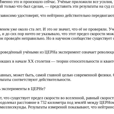
 Именно это и произошло сейчас. Учёные приложили все усилия,
ый только что был сделан, — представить эти результаты на су
езависимо удостоверят, что нейтрино действительно передвигают
ем уже около ста лет. И это не значит, что её не проверяли. У
 и до сих пор ничто не указывало, что этот предел скорости м
о он проведён неправильно. Но в научном сообществе существует
 проведённый учёными из ЦЕРНа эксперимент означает революц
никших в начале XX столетия — теории относительности и кван
главных, может быть, самой главной целью современной физики
ультаты соответствуют действительности.
сь эксперименты в ЦЕРНе?
что существует предел скорости во вселенной, равный скорости
реодолевал расстояние в 732 километра под землёй между ЦЕРНо
4 миллисекунды. Результаты измерений показывают, что нейтрин