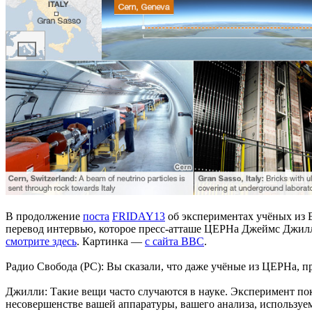
В продолжение
поста
FRIDAY13
об экспериментах учёных из 
перевод интервью, которое пресс-атташе ЦЕРНа Джеймс Джилли
смотрите здесь
. Картинка —
с сайта BBC
.
Радио Свобода (РС): Вы сказали, что даже учёные из ЦЕРНа, п
Джилли: Такие вещи часто случаются в науке. Эксперимент пок
несовершенстве вашей аппаратуры, вашего анализа, используем