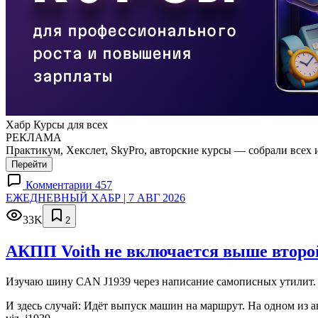
Хабр Курсы для всех
РЕКЛАМА
Практикум, Хекслет, SkyPro, авторские курсы — собрали всех 
Перейти
Комментарии 457
ЕЖЕДНЕВНЫЙ ХАБР | 7 АВГ 2026
33K
2
АКПП Voith не включается выше второй
Изучаю шину CAN J1939 через написание самописных утилит. 
И здесь случай: Идёт выпуск машин на маршрут. На одном из а