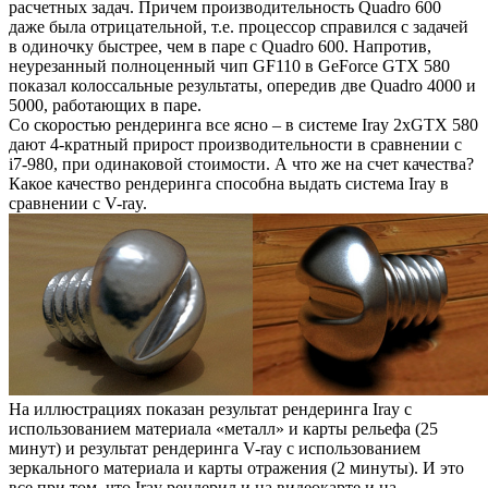
расчетных задач. Причем производительность Quadro 600
даже была отрицательной, т.е. процессор справился с задачей
в одиночку быстрее, чем в паре с Quadro 600. Напротив,
неурезанный полноценный чип GF110 в GeForce GTX 580
показал колоссальные результаты, опередив две Quadro 4000 и
5000, работающих в паре.
Со скоростью рендеринга все ясно – в системе Iray 2xGTX 580
дают 4-кратный прирост производительности в сравнении с
i7-980, при одинаковой стоимости. А что же на счет качества?
Какое качество рендеринга способна выдать система Iray в
сравнении с V-ray.
На иллюстрациях показан результат рендеринга Iray с
использованием материала «металл» и карты рельефа (25
минут) и результат рендеринга V-ray с использованием
зеркального материала и карты отражения (2 минуты). И это
все при том, что Iray рендерил и на видеокарте и на