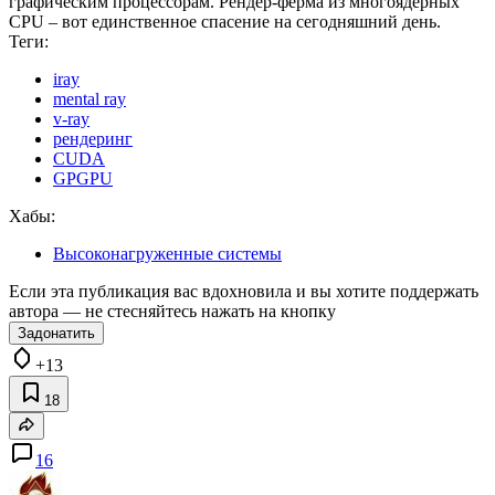
графическим процессорам. Рендер-ферма из многоядерных
CPU – вот единственное спасение на сегодняшний день.
Теги:
iray
mental ray
v-ray
рендеринг
CUDA
GPGPU
Хабы:
Высоконагруженные системы
Если эта публикация вас вдохновила и вы хотите поддержать
автора — не стесняйтесь нажать на кнопку
Задонатить
+13
18
16