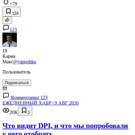
+79
124
123
19
Карма
Макс
@yaposhka
Пользователь
Подписаться
Комментарии 123
ЕЖЕДНЕВНЫЙ ХАБР | 9 АВГ 2026
20K
2
Что видит DPI, и что мы попробовали
у него отобрать