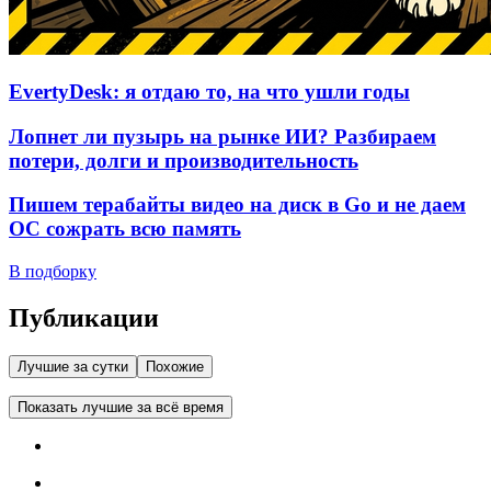
EvertyDesk: я отдаю то, на что ушли годы
Лопнет ли пузырь на рынке ИИ? Разбираем
потери, долги и производительность
Пишем терабайты видео на диск в Go и не даем
ОС сожрать всю память
В подборку
Публикации
Лучшие за сутки
Похожие
Показать лучшие за всё время