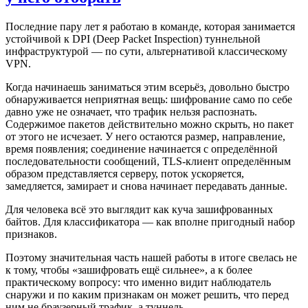
Последние пару лет я работаю в команде, которая занимается
устойчивой к DPI (Deep Packet Inspection) туннельной
инфраструктурой — по сути, альтернативой классическому
VPN.
Когда начинаешь заниматься этим всерьёз, довольно быстро
обнаруживается неприятная вещь: шифрование само по себе
давно уже не означает, что трафик нельзя распознать.
Содержимое пакетов действительно можно скрыть, но пакет
от этого не исчезает. У него остаются размер, направление,
время появления; соединение начинается с определённой
последовательности сообщений, TLS-клиент определённым
образом представляется серверу, поток ускоряется,
замедляется, замирает и снова начинает передавать данные.
Для человека всё это выглядит как куча зашифрованных
байтов. Для классификатора — как вполне пригодный набор
признаков.
Поэтому значительная часть нашей работы в итоге свелась не
к тому, чтобы «зашифровать ещё сильнее», а к более
практическому вопросу: что именно видит наблюдатель
снаружи и по каким признакам он может решить, что перед
ним не браузерный трафик, а туннель.