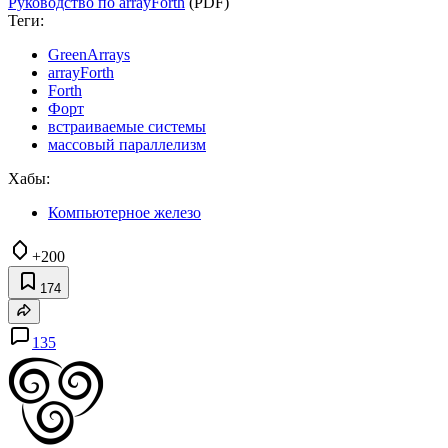
Руководство по arrayForth
(PDF)
Теги:
GreenArrays
arrayForth
Forth
Форт
встраиваемые системы
массовый параллелизм
Хабы:
Компьютерное железо
+200
174
135