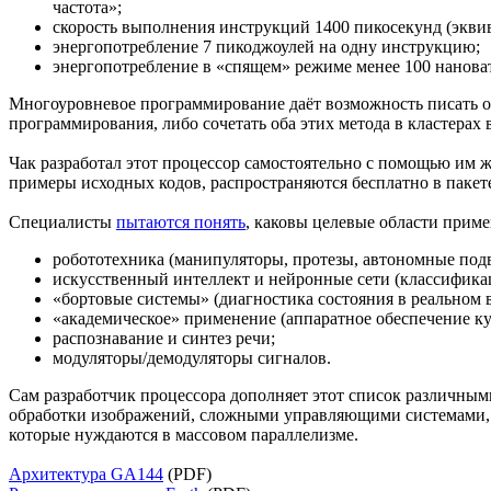
частота»;
скорость выполнения инструкций 1400 пикосекунд (экви
энергопотребление 7 пикоджоулей на одну инструкцию;
энергопотребление в «спящем» режиме менее 100 нановат
Многоуровневое программирование даёт возможность писать о
программирования, либо сочетать оба этих метода в кластерах
Чак разработал этот процессор самостоятельно с помощью им
примеры исходных кодов, распространяются бесплатно в пакете
Специалисты
пытаются понять
, каковы целевые области прим
робототехника (манипуляторы, протезы, автономные под
искусственный интеллект и нейронные сети (классификац
«бортовые системы» (диагностика состояния в реальном 
«академическое» применение (аппаратное обеспечение к
распознавание и синтез речи;
модуляторы/демодуляторы сигналов.
Сам разработчик процессора дополняет этот список различны
обработки изображений, сложными управляющими системами, 
которые нуждаются в массовом параллелизме.
Архитектура GA144
(PDF)