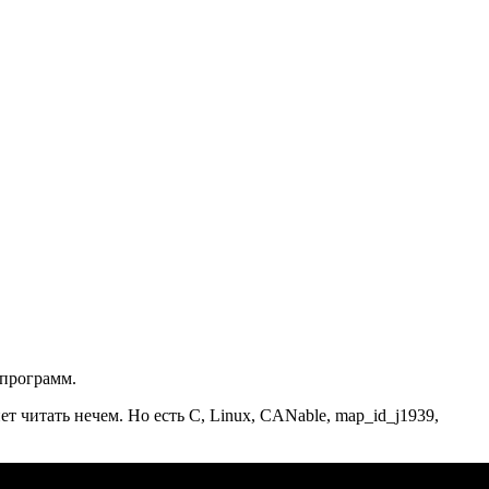
 программ.
 читать нечем. Но есть C, Linux, CANable, map_id_j1939,