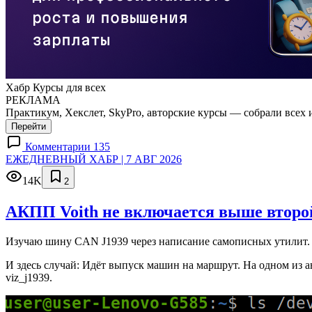
Хабр Курсы для всех
РЕКЛАМА
Практикум, Хекслет, SkyPro, авторские курсы — собрали всех 
Перейти
Комментарии 135
ЕЖЕДНЕВНЫЙ ХАБР | 7 АВГ 2026
14K
2
АКПП Voith не включается выше второй
Изучаю шину CAN J1939 через написание самописных утилит. 
И здесь случай: Идёт выпуск машин на маршрут. На одном из а
viz_j1939.