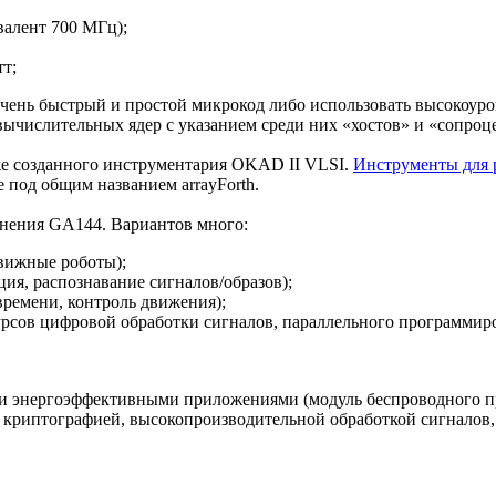
валент 700 МГц);
т;
чень быстрый и простой микрокод либо использовать высокоур
 вычислительных ядер с указанием среди них «хостов» и «сопроц
 же созданного инструментария OKAD II VLSI.
Инструменты для 
 под общим названием arrayForth.
енения GA144. Вариантов много:
вижные роботы);
ия, распознавание сигналов/образов);
времени, контроль движения);
урсов цифровой обработки сигналов, параллельного программир
ми энергоэффективными приложениями (модуль беспроводного п
криптографией, высокопроизводительной обработкой сигналов,