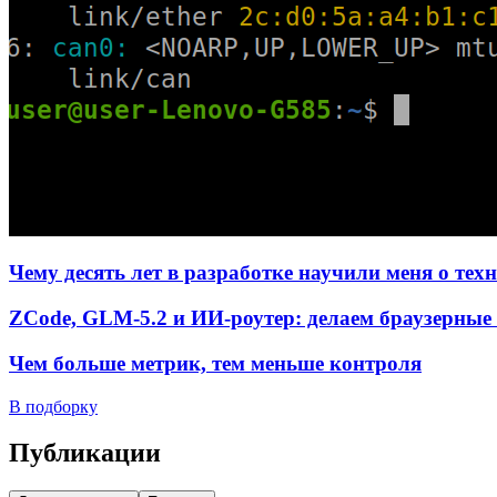
Чему десять лет в разработке научили меня о тех
ZCode, GLM-5.2 и ИИ-роутер: делаем браузерные 
Чем больше метрик, тем меньше контроля
В подборку
Публикации