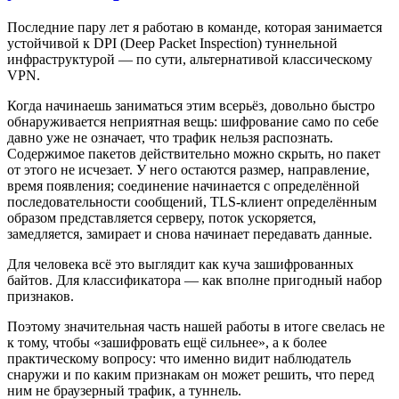
Последние пару лет я работаю в команде, которая занимается
устойчивой к DPI (Deep Packet Inspection) туннельной
инфраструктурой — по сути, альтернативой классическому
VPN.
Когда начинаешь заниматься этим всерьёз, довольно быстро
обнаруживается неприятная вещь: шифрование само по себе
давно уже не означает, что трафик нельзя распознать.
Содержимое пакетов действительно можно скрыть, но пакет
от этого не исчезает. У него остаются размер, направление,
время появления; соединение начинается с определённой
последовательности сообщений, TLS-клиент определённым
образом представляется серверу, поток ускоряется,
замедляется, замирает и снова начинает передавать данные.
Для человека всё это выглядит как куча зашифрованных
байтов. Для классификатора — как вполне пригодный набор
признаков.
Поэтому значительная часть нашей работы в итоге свелась не
к тому, чтобы «зашифровать ещё сильнее», а к более
практическому вопросу: что именно видит наблюдатель
снаружи и по каким признакам он может решить, что перед
ним не браузерный трафик, а туннель.