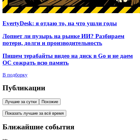
EvertyDesk: я отдаю то, на что ушли годы
Лопнет ли пузырь на рынке ИИ? Разбираем
потери, долги и производительность
Пишем терабайты видео на диск в Go и не даем
ОС сожрать всю память
В подборку
Публикации
Лучшие за сутки
Похожие
Показать лучшие за всё время
Ближайшие события