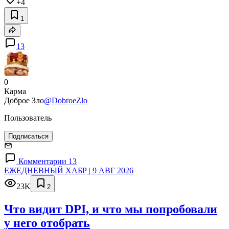
+4
1
13
0
Карма
Доброе Зло
@DobroeZlo
Пользователь
Подписаться
Комментарии 13
ЕЖЕДНЕВНЫЙ ХАБР | 9 АВГ 2026
23K
2
Что видит DPI, и что мы попробовали
у него отобрать