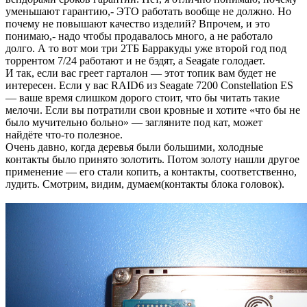
уменьшают гарантию,- ЭТО работать вообще не должно. Но
почему не повышают качество изделий? Впрочем, и это
понимаю,- надо чтобы продавалось много, а не работало
долго. А то вот мои три 2ТБ Барракуды уже второй год под
торрентом 7/24 работают и не бэдят, а Seagate голодает.
И так, если вас греет гарталон — этот топик вам будет не
интересен. Если у вас RAID6 из Seagate 7200 Constellation ES
— ваше время слишком дорого стоит, что бы читать такие
мелочи. Если вы потратили свои кровные и хотите «что бы не
было мучительно больно» — загляните под кат, может
найдёте что-то полезное.
Очень давно, когда деревья были большими, холодные
контакты было принято золотить. Потом золоту нашли другое
применение — его стали копить, а контакты, соответственно,
лудить. Смотрим, видим, думаем(контакты блока головок).