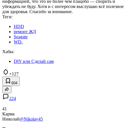
информацией, что это не более чем плацебо — спорить и
убеждать не буду. Хотя и с интересом выслушаю всё полезное
для здоровья. Спасибо за внимание.
Теги:
HDD
ремонт ЖД
Seagate
WD.
Хабы:
DIY или Сделай сам
+127
604
224
41
Карма
Николай
@Nikolay45