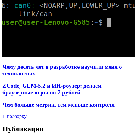
Чему десять лет в разработке научили меня о
технологиях
ZCode, GLM-5.2 и ИИ-роутер: делаем
браузерные игры по 7 рублей
Чем больше метрик, тем меньше контроля
В подборку
Публикации