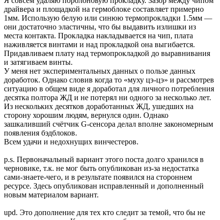
Я совсем удаляю поролоновую прокладку. Зазор между чипом
драйвера и площадкой на гермоблоке составляет примерно
1мм. Использую белую или синюю термопрокладки 1.5мм —
они достаточно эластичны, что бы выдавить излишки из
места контакта. Прокладка накладывается на чип, плата
наживляется винтами и над прокладкой она выгибается.
Придавливаем плату над термопрокладкой до выравнивания
и затягиваем винты.
У меня нет экспериментальных данных о пользе данных
доработок. Однако словив когда то «муху цэ-цэ» и рассмотрев
ситуацию в общем виде я доработал для личного потребления
десятка полтора ЖД и не потерял ни одного за несколько лет.
Из нескольких десятков доработанных ЖД, ушедших на
сторону хорошим людям, вернулся один. Однако
зашкаливший счётчик G-сенсора делал вполне закономерным
появления бэдблоков.
Всем удачи и недохнущих винчестеров.
p.s. Первоначальный вариант этого поста долго хранился в
черновике, т.к. не мог быть опубликован из-за недостатка
сами-знаете-чего, и в результате появился на стороннем
ресурсе. Здесь опубликован исправленный и дополненный
новым материалом вариант.
upd. Это дополнение для тех кто следит за темой, что бы не