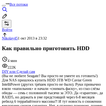
Все потоки
Войти
Nikolay45
1 окт 2013 в 23:32
Как правильно приготовить HDD
4 мин
222K
DIY или Сделай сам
(Вы не любите Seagate? Вы просто не умеете их готовить!)
Для NAS пришлось купить HDD 3TB WD Caviar Green
IntelliPower (других трёшек просто не было). Руки привычно
взяли «напильник» и начали «снимать фаску», из глаз слёзы
обиды — семь с половиной тысячи за ЭТО. Да «гарантия», да
RAID5, но держать в уме предстоящий через 6-8 месяцев
ребилд 6 террабайтного массива?! И тут новость о снижении
вендорами сроков гарантии. Нет, я отлично понимаю, почему