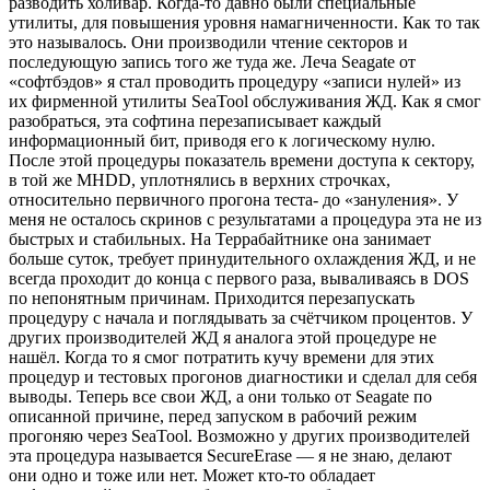
разводить холивар. Когда-то давно были специальные
утилиты, для повышения уровня намагниченности. Как то так
это называлось. Они производили чтение секторов и
последующую запись того же туда же. Леча Seagate от
«софтбэдов» я стал проводить процедуру «записи нулей» из
их фирменной утилиты SeaTool обслуживания ЖД. Как я смог
разобраться, эта софтина перезаписывает каждый
информационный бит, приводя его к логическому нулю.
После этой процедуры показатель времени доступа к сектору,
в той же MHDD, уплотнялись в верхних строчках,
относительно первичного прогона теста- до «зануления». У
меня не осталось скринов с результатами а процедура эта не из
быстрых и стабильных. На Террабайтнике она занимает
больше суток, требует принудительного охлаждения ЖД, и не
всегда проходит до конца с первого раза, вываливаясь в DOS
по непонятным причинам. Приходится перезапускать
процедуру с начала и поглядывать за счётчиком процентов. У
других производителей ЖД я аналога этой процедуре не
нашёл. Когда то я смог потратить кучу времени для этих
процедур и тестовых прогонов диагностики и сделал для себя
выводы. Теперь все свои ЖД, а они только от Seagate по
описанной причине, перед запуском в рабочий режим
прогоняю через SeaTool. Возможно у других производителей
эта процедура называется SecureErase — я не знаю, делают
они одно и тоже или нет. Может кто-то обладает