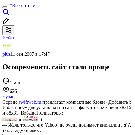
Все потоки
Войти
pluz
11 сен 2007 в 17:47
Осовременить сайт стало проще
1 мин
626
Чулан
Сервис
swiftweb.ru
предлагает компактные блоки «Добавить в
Избранное» для установки на сайт в формате счетчиков 88х15
и 88х31, ВэбДваНолизаторы:
и
:)
— Жаль только, что Yahoo! не очень понимает кириллицу :( А
так… жду отзывы.