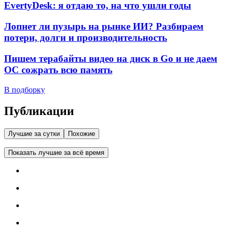
EvertyDesk: я отдаю то, на что ушли годы
Лопнет ли пузырь на рынке ИИ? Разбираем
потери, долги и производительность
Пишем терабайты видео на диск в Go и не даем
ОС сожрать всю память
В подборку
Публикации
Лучшие за сутки
Похожие
Показать лучшие за всё время