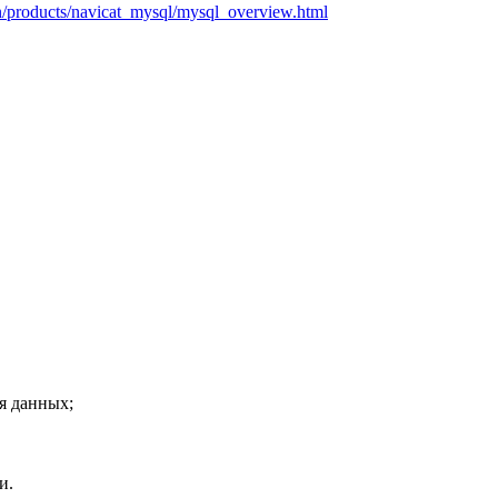
/products/navicat_mysql/mysql_overview.html
я данных;
и.