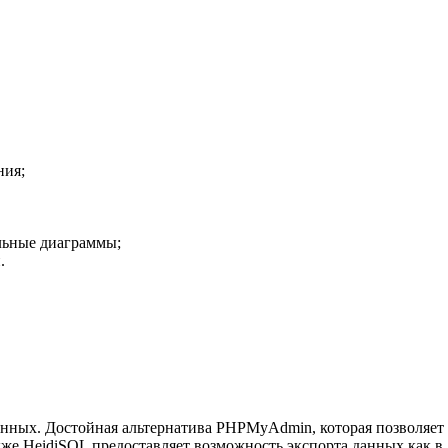
ния;
альные диаграммы;
.
ных. Достойная альтернатива PHPMyAdmin, которая позволяет с
кже HeidiSQL предоставляет возможность экспорта данных как в S