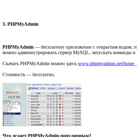
3. PHPMyAdmin
PHPMyAdmin
— бесплатное приложение с открытым кодом, п
можно администрировать сервер MySQL, запускать команды и п
Скачать PHPMyAdmin можно здесь
www.phpmyadmin.net/home_
Стоимость — бесплатно.
Что делает PHPMyAdmin популярным?