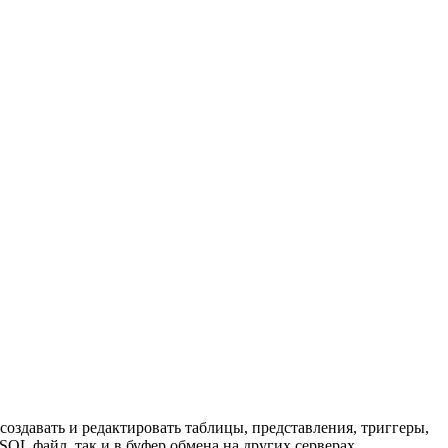
оздавать и редактировать таблицы, представления, триггеры,
QL файл, так и в буфер обмена на других серверах.