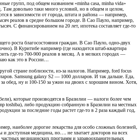
ные групп, под общем названием «minha casa, minha vida»
. Там довольно таки много условий, но в общем и целом,
тся в зависимости от города, штата и района — например,
ысяч реалов в средне большом городе. В Сао Пауло, например,
ысяч. С финансированием на 20 лет, ипотека составляет где-то
бщего роста благосостояния граждан. В Сао Пауло, одно-двух
аточно). В Куритибе например (где находится штаб-квартира
оить где-то 700-900 реалов в месяц. А в мелких городах —
знаю как это в России…
угой стране поблизости, из-за налогов. Например, ford focus
долларов. Samsung galaxy S2 — 1000 долларов. И так дальше. Еда,
а обед, ну и 100-150 за ужин на двоих с хорошим вином. Хотя,
ели), которые производятся в Бразилии — налоги более чем
semp toshiba), либо продукцию собранную в Бразилии на местных
родукции за последние годы растет где-то в 2 раза каждый год,
ер, наиболее дорогие лекарства для особо сложных болезней,
ы и доступная медицина, но…. не хватает докторов на всех
ни частных медицинских программ и здравоохранительных