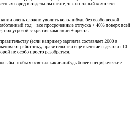
кретных город в отдельном штате, так и полный комплект
пании очень сложно уволить кого-нибудь без особо веской
работанный год + все просроченные отпуска + 40% поверх всей
е, под угрозой закрытия компании + ареста.
равительству (если например зарплата составляет 2000 в
лачивают работнику, правительство еще вычитает где-то от 10
торой не особо просто разобраться.
телось бы чтобы я осветил какие-нибудь более специфические