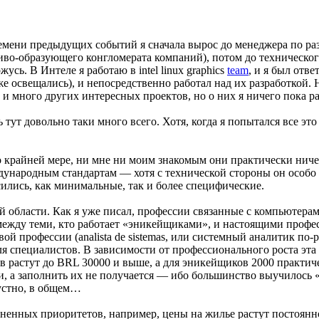
ремени предыдущих событий я сначала вырос до менеджера по р
иво-образующего конгломерата компаний), потом до техническог
усь. В Интеле я работаю в intel linux graphics
team
, и я был отв
 освещались), и непосредственно работал над их разработкой. Н
ь и много других интересных проектов, но о них я ничего пока рас
ь тут довольно таки много всего. Хотя, когда я попытался все 
о крайней мере, ни мне ни моим знакомым они практически ниче
дународным стандартам — хотя с технической стороны он особо 
сились, как минимальные, так и более специфические.
й области. Как я уже писал, профессии связанные с компьютера
 между теми, кто работает «эникейщиками», и настоящими профе
вой профессии (analista de sistemas, или системный аналитик по-
для специалистов. В зависимости от профессионального роста эт
растут до BRL 30000 и выше, а для эникейщиков 2000 практичес
и, а заполнить их не получается — ибо большинство выучилось 
рустно, в общем…
зненных приоритетов, например, цены на жилье растут постоянн