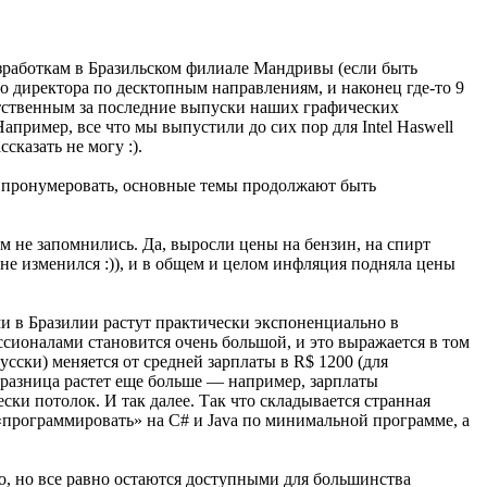
азработкам в Бразильском филиале Мандривы (если быть
о директора по десктопным направлениям, и наконец где-то 9
етственным за последние выпуски наших графических
апример, все что мы выпустили до сих пор для Intel Haswell
сказать не могу :).
это пронумеровать, основные темы продолжают быть
м не запомнились. Да, выросли цены на бензин, на спирт
не изменился :)), и в общем и целом инфляция подняла цены
ми в Бразилии растут практически экспоненциально в
ссионалами становится очень большой, и это выражается в том
русски) меняется от средней зарплаты в R$ 1200 (для
а разница растет еще больше — например, зарплаты
ки потолок. И так далее. Так что складывается странная
«программировать» на C# и Java по минимальной программе, а
о, но все равно остаются доступными для большинства