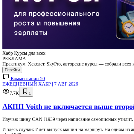
Хабр Курсы для всех
РЕКЛАМА
Практикум, Хекслет, SkyPro, авторские курсы — собрали всех 
Перейти
Комментарии 50
ЕЖЕДНЕВНЫЙ ХАБР | 7 АВГ 2026
7.7K
1
АКПП Voith не включается выше второй
Изучаю шину CAN J1939 через написание самописных утилит. 
И здесь случай: Идёт выпуск машин на маршрут. На одном из а