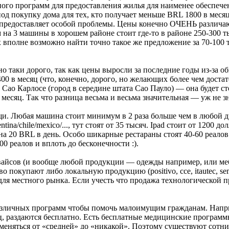
ого программ для предоставления жилья для наименее обеспечен
под покупку дома для тех, кто получает меньше BRL 1800 в месяц
е предоставляет особой проблемы. Цены конечно ОЧЕНЬ различаю
м на 3 машины в хорошем районе стоит где-то в районе 250-300 т
 вполне возможно найти точно такое же предложение за 70-100 т
о таки дорого, так как цены выросли за последние годы из-за о
2400 в месяц (что, конечно, дорого, но желающих более чем дост
В Сао Карлосе (город в середине штата Сао Пауло) — она будет ст
 месяц. Так что разница весьма и весьма значительная — уж не 
ещи. Любая машина стоит минимум в 2 раза больше чем в любой др
tina/chile/mexico/..., тут стоят от 35 тысяч. Ipad стоит от 1200 
 20 BRL в день. Особо шикарные рестараны стоят 40-60 реалов з
0 реалов и вплоть до бесконечности :).
вайсов (и вообще любой продукции — одежды например, или меб
во покупают либо локальную продукцию (positivo, cce, itautec, 
 для местного рынка. Если учесть что продажа технологической п
зличных программ чтобы помочь малоимущим гражданам. Наприм
ц, раздаются бесплатно. Есть бесплатные медицинские программ
 меняться от «средней» до «никакой». Поэтому существуют сот