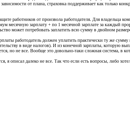
 в зависимости от плана, страховка поддерживает как только кон
ащите работников от произвола работодателя. Для владельца ком
мум месячную зарплату + по 1 месячной зарплате за каждый про
льство может потребовать заплатить всю сумму в двойном размер
рплаты работодатель должен уплатить практически ту же сумму п
ительству в виде налогов). И из конечной зарплаты, которую вып
ется, но не все. Вообще это довольно-таки сложная система, в ко
тся, я описал далеко не все. Так что если есть вопросы, либо хо