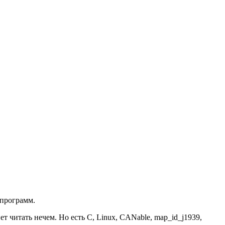
 программ.
 читать нечем. Но есть C, Linux, CANable, map_id_j1939,