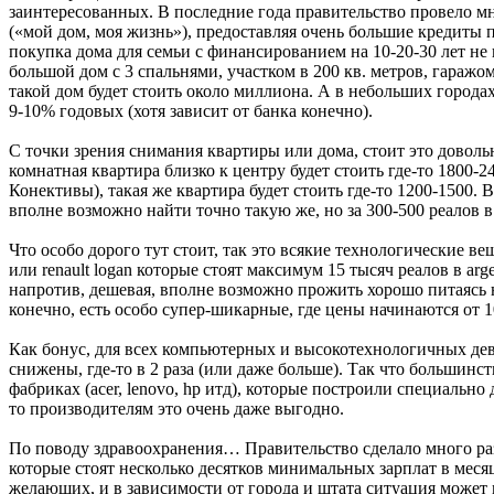
заинтересованных. В последние года правительство провело мн
(«мой дом, моя жизнь»), предоставляя очень большие кредиты 
покупка дома для семьи с финансированием на 10-20-30 лет н
большой дом с 3 спальнями, участком в 200 кв. метров, гаражо
такой дом будет стоить около миллиона. А в небольших городах
9-10% годовых (хотя зависит от банка конечно).
С точки зрения снимания квартиры или дома, стоит это довольн
комнатная квартира близко к центру будет стоить где-то 1800-
Конективы), такая же квартира будет стоить где-то 1200-1500. 
вполне возможно найти точно такую же, но за 300-500 реалов в
Что особо дорого тут стоит, так это всякие технологические в
или renault logan которые стоят максимум 15 тысяч реалов в argen
напротив, дешевая, вполне возможно прожить хорошо питаясь на
конечно, есть особо супер-шикарные, где цены начинаются от 10
Как бонус, для всех компьютерных и высокотехнологичных де
снижены, где-то в 2 раза (или даже больше). Так что большинст
фабриках (acer, lenovo, hp итд), которые построили специально
то производителям это очень даже выгодно.
По поводу здравоохранения… Правительство сделало много ра
которые стоят несколько десятков минимальных зарплат в меся
желающих, и в зависимости от города и штата ситуация может