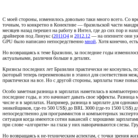
С моей стороны, изменилось довольно таки много всего. Со в
точным, то конкретно в Конективе — бразильской части мандр
месяцев назад перешел на работу в Интел, где до сих пор и нахож
драйверов под Линукс (
2011Q4
и
2012.12
— на опеннете они уже
GPU было написано непосредственно
мной
. Хотя конечно, ест
Но возвращаясь к теме Бразилии, за последние годы изменилос
актуальными, различия больше в деталях.
Кризисы последних лет Бразилии практически не коснулись, п
(который теперь переименовали в этанол для соответствия меж
практически на все. Но с другой стороны, зарплаты тоже повы
Особо заметная разница в зарплатах наметилась в компьютерно
последние годы, и это начинает давать свое эффекты. Разница
числе и в зарплатах. Например, разница в зарплате для одинако
эникейщиков, где-то 500 US$) до BRL 3000 (где-то 1500 US$) 
непосредственно для программистов и компьютерных экспертов 
ситуация когда имеются сотни вакансий с хорошими зарплатам
при слове «алгоритм» на глаза у них наворачиваются слезы. Г
Но возвращаясь к не-техническим аспектам, с точки зрения жи