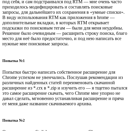
под себя, и сам подстраивался под RTM — мне очень часто
приходилось модифицировать и составлять поисковые
запросы, для дальнейшего их сохранения в «умные списки».
В виду использования RTM как приложения в hrome —
дополнительные вкладки, в которых RTM открывает
подсказки по поисковым тегам — были для меня неудобны.
Решение было очевидным — расширить строку поиска, благо
место для неё было предостаточно, и под нею написать все
нужные мне поисковые запросы.
Попытка №1
Попытки быстро написать собственное расширение для
Chrome успехом не увенчались. Послушав рекомендации из
различных найденных статей переименовать скачанной
расширение из *.crx в *.zip и изучить его — я тщетно пытался
это самое расширение скачать, чего Chrome мне упорно не
давал сделать, мгновенно устанавливая расширение и пряча
от меня даже название скачиваемого архива.
Попытка №2