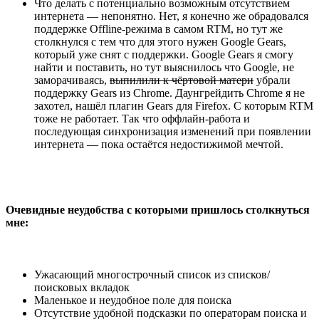
Что делать с потенциально возможным отсутствием
интернета — непонятно. Нет, я конечно же обрадовался
поддержке Offline-режима в самом RTM, но тут же
столкнулся с тем что для этого нужен Google Gears,
который уже снят с поддержки. Google Gears я смогу
найти и поставить, но тут выяснилось что Google, не
заморачиваясь,
выпилили к чёртовой матери
убрали
поддержку Gears из Chrome. Даунгрейдить Chrome я не
захотел, нашёл плагин Gears для Firefox. С которым RTM
тоже не работает. Так что оффлайн-работа и
последующая синхронизация изменений при появлении
интернета — пока остаётся недостижимой мечтой.
Очевидные неудобства с которыми пришлось столкнуться
мне:
Ужасающий многострочный список из списков/
поисковых вкладок
Маленькое и неудобное поле для поиска
Отсутствие удобной подсказки по операторам поиска и