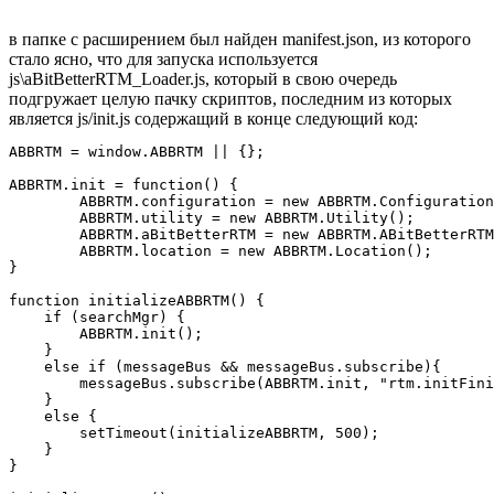
в папке с расширением был найден manifest.json, из которого
стало ясно, что для запуска используется
js\aBitBetterRTM_Loader.js, который в свою очередь
подгружает целую пачку скриптов, последним из которых
является js/init.js содержащий в конце следующий код:
ABBRTM = window.ABBRTM || {};

ABBRTM.init = function() {

        ABBRTM.configuration = new ABBRTM.Configuration
        ABBRTM.utility = new ABBRTM.Utility();

        ABBRTM.aBitBetterRTM = new ABBRTM.ABitBetterRTM
        ABBRTM.location = new ABBRTM.Location();

}

function initializeABBRTM() {

    if (searchMgr) {

        ABBRTM.init();

    }

    else if (messageBus && messageBus.subscribe){

        messageBus.subscribe(ABBRTM.init, "rtm.initFini
    }

    else {

        setTimeout(initializeABBRTM, 500);

    }

}
