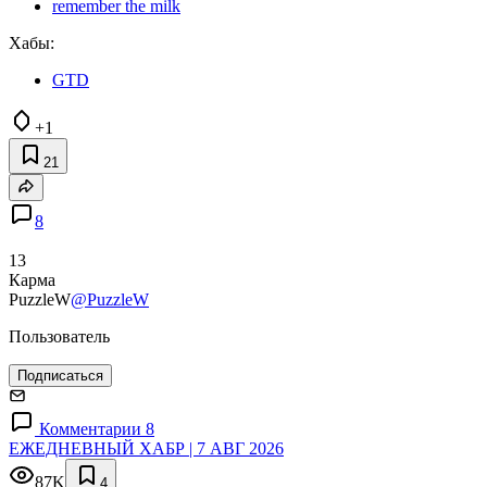
remember the milk
Хабы:
GTD
+1
21
8
13
Карма
PuzzleW
@PuzzleW
Пользователь
Подписаться
Комментарии 8
ЕЖЕДНЕВНЫЙ ХАБР | 7 АВГ 2026
87K
4