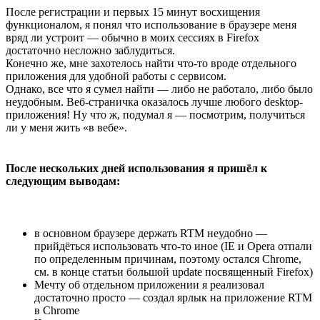
После регистрации и первых 15 минут восхищения
функционалом, я понял что использование в браузере меня
вряд ли устроит — обычно в моих сессиях в Firefox
достаточно несложно заблудиться.
Конечно же, мне захотелось найти что-то вроде отдельного
приложения для удобной работы с сервисом.
Однако, все что я сумел найти — либо не работало, либо было
неудобным. Веб-страничка оказалось лучше любого desktop-
приложения! Ну что ж, подумал я — посмотрим, получиться
ли у меня жить «в вебе».
После нескольких дней использования я пришёл к
следующим выводам:
в основном браузере держать RTM неудобно —
прийдёться использовать что-то иное (IE и Opera отпали
по определенным причинам, поэтому остался Chrome,
см. в конце статьи большой update посвященный Firefox)
Мечту об отдельном приложении я реализовал
достаточно просто — создал ярлык на приложение RTM
в Chrome