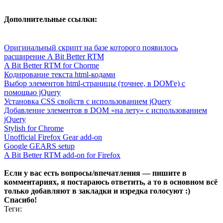
Дополнительные ссылки:
Оригинальный скрипт на базе которого появилось
расширение A Bit Better RTM
A Bit Better RTM for Chorme
Кодирование текста html-кодами
Выбор элементов html-страницы (точнее, в DOM'e) с
помощью jQuery
Установка CSS свойств с использованием jQuery
Добавление элементов в DOM «на лету» с использованием
jQuery
Stylish for Chrome
Unofficial Firefox Gear add-on
Google GEARS setup
A Bit Better RTM add-on for Firefox
Если у вас есть вопросы/впечатления — пишите в
комментариях, я постараюсь ответить, а то в основном всё
только добавляют в закладки и изредка голосуют :)
Спасибо!
Теги: