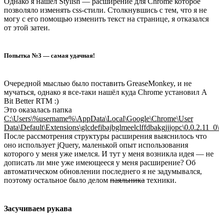
Однако я нашел Stylish — расширение для Chrome которое
позволяло изменять css-стили. Столкнувшись с тем, что я не
могу с его помощью изменить текст на странице, я отказался
от этой затеи.
Попытка №3 — самая удачная!
Очередной мыслью было поставить GreaseMonkey, и не
мучаться, однако я все-таки нашёл куда Chrome установил A
Bit Better RTM :)
Это оказалась папка
C:\Users\%username%\AppData\Local\Google\Chrome\User
Data\Default\Extensions\glcdefibajbglmeelclffdbakgjjjopc\0.0.2.11_0\
После рассмотрения структуры расширения выяснилось что
оно использует jQuery, маленькой опыт использования
которого у меня уже имелся. И тут у меня возникла идея — не
дописать ли мне уже имеющееся у меня расширение? Об
автоматическом обновлении последнего я не задумывался,
поэтому остальное было делом
паяльника
техники.
Засучиваем рукава