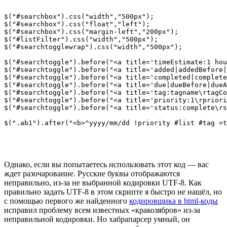
$("#searchbox").css("width","500px");

$("#searchbox").css("float","left");

$("#searchbox").css("margin-left","200px");

$("#listFilter").css("width","500px");

$("#searchtogglewrap").css("width","500px");

$("#searchtoggle").before("<a title='timeEstimate:1 hou
$("#searchtoggle").before("<a title='added|addedBefore|
$("#searchtoggle").before("<a title='completed|complete
$("#searchtoggle").before("<a title='due|dueBefore|dueA
$("#searchtoggle").before("<a title='tag:tagname\rtagCo
$("#searchtoggle").before("<a title='priority:1\rpriori
$("#searchtoggle").before("<a title='status:complete\rs
Однако, если вы попытаетесь использовать этот код — вас
ждет разочарование. Русские буквы отображаются
неправильно, из-за не выбранной кодировки UTF-8. Как
правильно задать UTF-8 в этом скрипте я быстро не нашёл, но
с помощью первого же найденного
кодировщика в html-коды
исправил проблему всем известных «кракозябров» из-за
неправильной кодировки. Но хабрапарсер умный, он