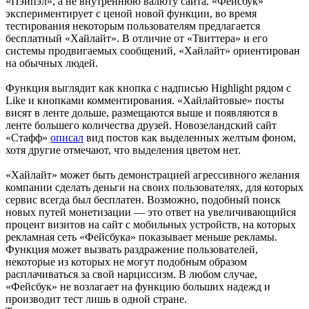
«Пэйпэл», а не внутреннюю валюту сайта. «Фейсбук»
экспериментирует с ценой новой функции, во время
тестирования некоторым пользователям предлагается
бесплатный «Хайлайт». В отличие от «Твиттера» и его
системы продвигаемых сообщений, «Хайлайт» ориентирован
на обычных людей.
Функция выглядит как кнопка с надписью Highlight рядом с
Like и кнопками комментирования. «Хайлайтовые» посты
висят в ленте дольше, размещаются выше и появляются в
ленте большего количества друзей. Новозеландский сайт
«Стафф»
описал
вид постов как выделенных желтым фоном,
хотя другие отмечают, что выделения цветом нет.
«Хайлайт» может быть демонстрацией агрессивного желания
компании сделать деньги на своих пользователях, для которых
сервис всегда был бесплатен. Возможно, подобный поиск
новых путей монетизации — это ответ на увеличивающийся
процент визитов на сайт с мобильных устройств, на которых
рекламная сеть «Фейсбука» показывает меньше рекламы.
Функция может вызвать раздражение пользователей,
некоторые из которых не могут подобным образом
расплачиваться за свой нарциссизм. В любом случае,
«Фейсбук» не возлагает на функцию больших надежд и
производит тест лишь в одной стране.