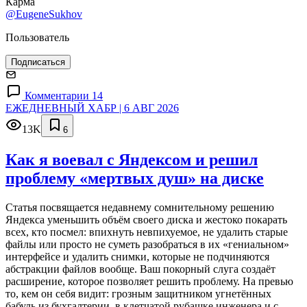
Карма
@EugeneSukhov
Пользователь
Подписаться
Комментарии 14
ЕЖЕДНЕВНЫЙ ХАБР | 6 АВГ 2026
13K
6
Как я воевал с Яндексом и решил
проблему «мертвых душ» на диске
Статья посвящается недавнему сомнительному решению
Яндекса уменьшить объём своего диска и жестоко покарать
всех, кто посмел: впихнуть невпихуемое, не удалить старые
файлы или просто не суметь разобраться в их «гениальном»
интерфейсе и удалить снимки, которые не подчиняются
абстракции файлов вообще. Ваш покорный слуга создаёт
расширение, которое позволяет решить проблему. На превью
то, кем он себя видит: грозным защитником угнетённых
бабуль из бухгалтерии, в клетчатой рубашке инженера и с