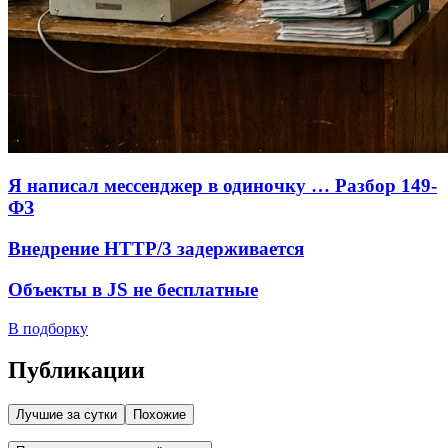
Я написал мессенджер в одиночку … Разбор 149-
ФЗ
Внедрение HTTP/3 задерживается
Объекты в JS не бесплатные
В подборку
Публикации
Лучшие за сутки
Похожие