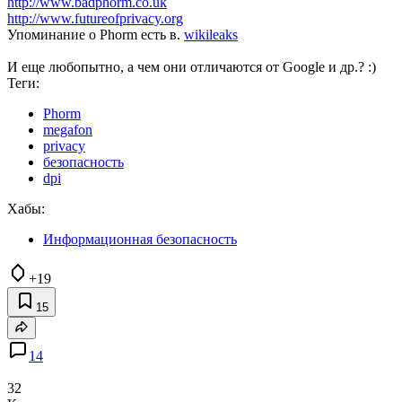
http://www.badphorm.co.uk
http://www.futureofprivacy.org
Упоминание о Phorm есть в.
wikileaks
И еще любопытно, а чем они отличаются от Google и др.? :)
Теги:
Phorm
megafon
privacy
безопасность
dpi
Хабы:
Информационная безопасность
+19
15
14
32