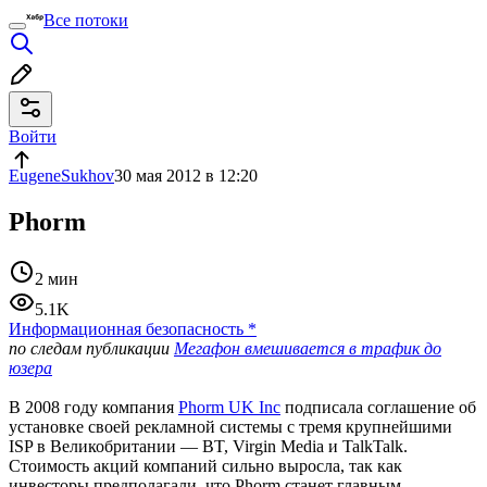
Все потоки
Войти
EugeneSukhov
30 мая 2012 в 12:20
Phorm
2 мин
5.1K
Информационная безопасность
*
по следам публикации
Мегафон вмешивается в трафик до
юзера
В 2008 году компания
Phorm UK Inc
подписала соглашение об
установке своей рекламной системы с тремя крупнейшими
ISP в Великобритании — BT, Virgin Media и TalkTalk.
Стоимость акций компаний сильно выросла, так как
инвесторы предполагали, что Phorm станет главным