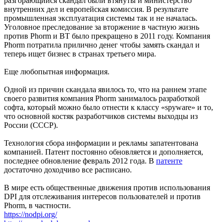
разгорающийся скандал были втянуты и министерство
внутренних дел и европейская комиссия. В результате
промышленная эксплуатация системы так и не началась.
Уголовное преследование за вторжение в частную жизнь
против Phorm и BT было прекращено в 2011 году. Компания
Phorm потратила прилично денег чтобы замять скандал и
теперь ищет бизнес в странах третьего мира.
Еще любопытная информация.
Одной из причин скандала явилось то, что на раннем этапе
своего развития компания Phorm занималось разработкой
софта, который можно было отнести к классу «spyware» и то,
что основной костяк разработчиков системы выходцы из
России (СССР).
Технология сбора информации и рекламы запатентована
компанией. Патент постоянно обновляется и дополняется,
последнее обновление февраль 2012 года. В
патенте
достаточно доходчиво все расписано.
В мире есть общественные движения против использования
DPI для отслеживания интересов пользователей и против
Phorm, в частности.
https://nodpi.org/