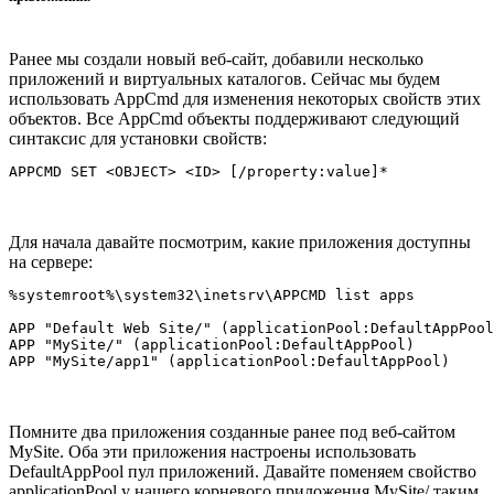
Ранее мы создали новый веб-сайт, добавили несколько
приложений и виртуальных каталогов. Сейчас мы будем
использовать AppCmd для изменения некоторых свойств этих
объектов. Все AppCmd объекты поддерживают следующий
синтаксис для установки свойств:
Для начала давайте посмотрим, какие приложения доступны
на сервере:
%systemroot%\system32\inetsrv\APPCMD list apps

APP "Default Web Site/" (applicationPool:DefaultAppPool
APP "MySite/" (applicationPool:DefaultAppPool)

Помните два приложения созданные ранее под веб-сайтом
MySite. Оба эти приложения настроены использовать
DefaultAppPool пул приложений. Давайте поменяем свойство
applicationPool у нашего корневого приложения MySite/ таким