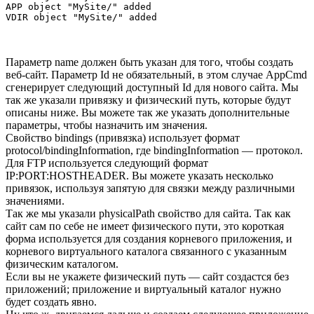
APP object "MySite/" added

Параметр name должен быть указан для того, чтобы создать
веб-сайт. Параметр Id не обязательный, в этом случае AppCmd
сгенерирует следующий доступный Id для нового сайта. Мы
так же указали привязку и физический путь, которые будут
описаны ниже. Вы можете так же указать дополнительные
параметры, чтобы назначить им значения.
Свойство bindings (привязка) использует формат
protocol/bindingInformation, где bindingInformation — протокол.
Для FTP используется следующий формат
IP:PORT:HOSTHEADER. Вы можете указать несколько
привязок, используя запятую для связки между различными
значениями.
Так же мы указали physicalPath свойство для сайта. Так как
сайт сам по себе не имеет физического пути, это короткая
форма используется для создания корневого приложения, и
корневого виртуального каталога связанного с указанным
физическим каталогом.
Если вы не укажете физический путь — сайт создастся без
приложений; приложение и виртуальный каталог нужно
будет создать явно.