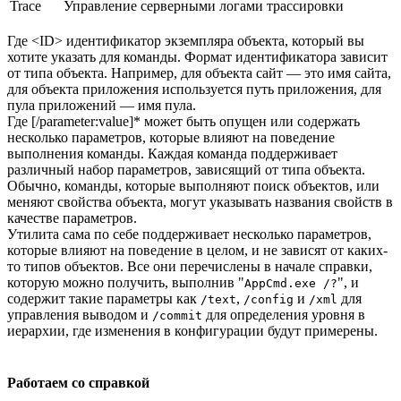
Trace
Управление серверными логами трассировки
Где <ID> идентификатор экземпляра объекта, который вы
хотите указать для команды. Формат идентификатора зависит
от типа объекта. Например, для объекта сайт — это имя сайта,
для объекта приложения используется путь приложения, для
пула приложений — имя пула.
Где [/parameter:value]* может быть опущен или содержать
несколько параметров, которые влияют на поведение
выполнения команды. Каждая команда поддерживает
различный набор параметров, зависящий от типа объекта.
Обычно, команды, которые выполняют поиск объектов, или
меняют свойства объекта, могут указывать названия свойств в
качестве параметров.
Утилита сама по себе поддерживает несколько параметров,
которые влияют на поведение в целом, и не зависят от каких-
то типов объектов. Все они перечислены в начале справки,
которую можно получить, выполнив "
", и
AppCmd.exe /?
содержит такие параметры как
,
и
для
/text
/config
/xml
управления выводом и
для определения уровня в
/commit
иерархии, где изменения в конфигурации будут примерены.
Работаем со справкой