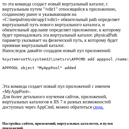
то эта команда создаст новый виртуальный каталог, с
виртуальным путем "/vdir1" относящийся к приложению,
созданному ранее и указывающим на
«C:\inetpub\mysite\app1\vdir1» обязательный path определяет
виртуальный путь нового виртуального каталога, и
обязательный app.name определяет приложение, к которому
будет принадлежать эта виртуальный каталог. physicalPath
параметр указывает на физический путь, к которому будет
привязан виртуальный каталог.
Напоследок давайте создадим новый пул приложений:
%systemroot%\system32\inetsrv\APPCMD add apppool /name:
Эта команда создает новый пул приложений с именем
«MyAppPool».
Для более детального изучения сайтов, приложений,
виртуальных каталогов в IIS 7 и разных возможностей
доступных через AppCmd, можно обратиться
сюда.
Настройка сайтов, приложений, виртуальных каталогов, и пулов
приложений.