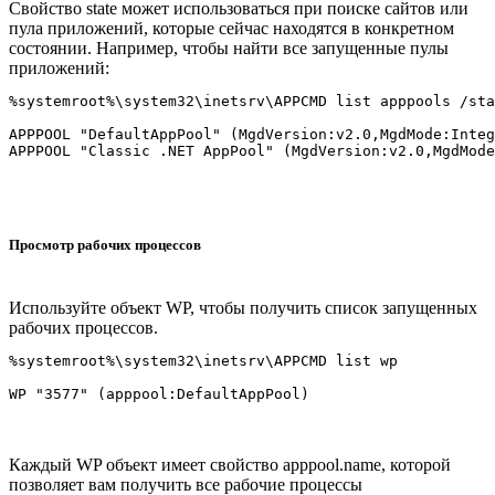
Свойство state может использоваться при поиске сайтов или
пула приложений, которые сейчас находятся в конкретном
состоянии. Например, чтобы найти все запущенные пулы
приложений:
%systemroot%\system32\inetsrv\APPCMD list apppools /sta
APPPOOL "DefaultAppPool" (MgdVersion:v2.0,MgdMode:Integ
Просмотр рабочих процессов
Используйте объект WP, чтобы получить список запущенных
рабочих процессов.
%systemroot%\system32\inetsrv\APPCMD list wp

Каждый WP объект имеет свойство apppool.name, которой
позволяет вам получить все рабочие процессы