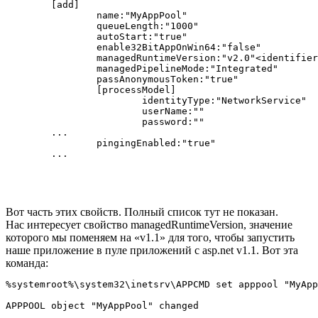
	[add]

		name:"MyAppPool"

		queueLength:"1000"

		autoStart:"true"

		enable32BitAppOnWin64:"false"

		managedRuntimeVersion:"v2.0"<identifier>

		managedPipelineMode:"Integrated"

		passAnonymousToken:"true"

		[processModel]

			identityType:"NetworkService"

			userName:""

			password:""

	...

		pingingEnabled:"true"

Вот часть этих свойств. Полный список тут не показан.
Нас интересует свойство managedRuntimeVersion, значение
которого мы поменяем на «v1.1» для того, чтобы запустить
наше приложение в пуле приложений с asp.net v1.1. Вот эта
команда:
%systemroot%\system32\inetsrv\APPCMD set apppool "MyApp