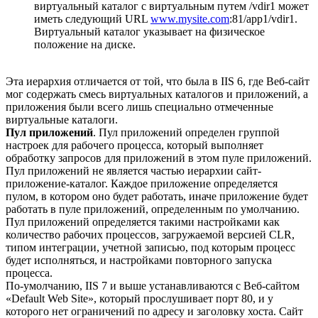
виртуальный каталог с виртуальным путем /vdir1 может
иметь следующий URL
www.mysite.com
:81/app1/vdir1.
Виртуальный каталог указывает на физическое
положение на диске.
Эта иерархия отличается от той, что была в IIS 6, где Веб-сайт
мог содержать смесь виртуальных каталогов и приложений, а
приложения были всего лишь специально отмеченные
виртуальные каталоги.
Пул приложений
. Пул приложений определен группой
настроек для рабочего процесса, который выполняет
обработку запросов для приложений в этом пуле приложений.
Пул приложений не является частью иерархии сайт-
приложение-каталог. Каждое приложение определяется
пулом, в котором оно будет работать, иначе приложение будет
работать в пуле приложений, определенным по умолчанию.
Пул приложений определяется такими настройками как
количество рабочих процессов, загружаемой версией CLR,
типом интеграции, учетной записью, под которым процесс
будет исполняться, и настройками повторного запуска
процесса.
По-умолчанию, IIS 7 и выше устанавливаются с Веб-сайтом
«Default Web Site», который прослушивает порт 80, и у
которого нет ограничений по адресу и заголовку хоста. Сайт