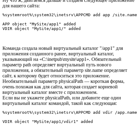
Ну что ж, двигаемся дальше и создаем следующее приложение
для нашего сайта:
%systemroot%\system32\inetsrv\APPCMD add app /site.name
APP object "MySite/app1" added

Команда создала новый виртуальный каталог "/app1" для
приложения созданного ранее, виртуальный каталог,
указывающий на «C:\inetpub\mysite\app1». Обязательный
параметр path определяет виртуальный путь нового
приложения, а обязательный параметр site.name определяет
сайт, к которому будет относиться это приложение.
Необязательный параметр physicalPath — короткая форма,
очень похожая как для сайта, которая создает корневой
виртуальный каталог вместе с приложением.
Если вы не укажете physicalPath, или добавите еще один
виртуальный каталог командой, такой как следующая:
%systemroot%\system32\inetsrv\APPCMD add vdir /app.name