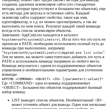
создания, удаления экземпляров сайта (это стандартные
методы, которые присутствуют в большинстве объектов), еще
есть методы для запуска и остановки сайта. Каждый
экземпляр сайта содержит свойства, такие как имя,
идентификатор, и т.д. их можно просматривать, а так же
выполнять по ним поиск. Результат каждой такой команды
всегда есть список экземпляров объектов.
Замечание: AppCmd.exe находится в каталоге
. Из-за того что это путь не
%systemroot%\system32\inetsrv\
прописан в PATH, необходимо использовать полный путь до
команды при выполнении, например:
"
".
%systemroot%\system32\inetsrv\AppCmd.exe list sites
Тем не менее, вы можете самостоятельно добавить это путь в
PATH и использовать команду напрямую из любого места.
Команда запускается с одним из поддерживаемых объектов
управления и необязательными параметрами для уточнения
команды:
APPCMD <COMMAND> <OBJECT> <ID> [/parameter1:value1]*
Где <COMMAND> одна из команд поддерживаемых
<OBJECT>. Большинство объектов поддерживают базовый
набор команд:
LIST выводит список объектов. Необязательный <ID>
может уточнять объект для вывода. Один или несколько
параметров могут уточнить значения свойств, по