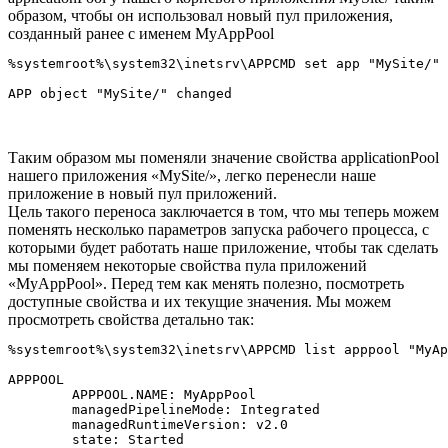
образом, чтобы он использовал новый пул приложения,
созданный ранее с именем MyAppPool
%systemroot%\system32\inetsrv\APPCMD set app "MySite/" 
Таким образом мы поменяли значение свойства applicationPool
нашего приложения «MySite/», легко перенесли наше
приложение в новый пул приложений.
Цель такого переноса заключается в том, что мы теперь можем
поменять несколько параметров запуска рабочего процесса, с
которыми будет работать наше приложение, чтобы так сделать
мы поменяем некоторые свойства пула приложений
«MyAppPool». Перед тем как менять полезно, посмотреть
доступные свойства и их текущие значения. Мы можем
просмотреть свойства детально так:
%systemroot%\system32\inetsrv\APPCMD list apppool "MyAp
APPPOOL

	APPPOOL.NAME: MyAppPool

	managedPipelineMode: Integrated

	managedRuntimeVersion: v2.0

	state: Started
