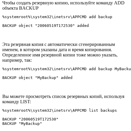
Чтобы создать резервную копию, используйте команду ADD
объекта BACKUP
%systemroot%\system32\inetsrv\APPCMD add backup

Эта резервная копия с автоматически сгенерированным
именем, в котором указаны дата и время копирования.
Определенное имя резервной копии тоже можно указать,
например, так:
%systemroot%\system32\inetsrv\APPCMD add backup MyBacku
Вы можете просмотреть список резервных копий, используя
команду LIST:
%systemroot%\system32\inetsrv\APPCMD list backups

BACKUP "20060519T172530"
