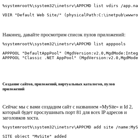
%systemroot%\system32\inetsrv\APPCMD list vdirs /app.na
Наконец, давайте просмотрим список пулов приложений:
%systemroot%\system32\inetsrv\APPCMD list apppools

APPPOOL "DefaultAppPool" (MgdVersion:v2.0,MgdMode:Integ
Создание сайтов, приложений, виртуальных каталогов, пулов
приложений
Сейчас мы с вами создадим сайт с названием «MySite» и Id 2,
который будет прослушивать порт 81 для всех IP адресов и
заголовков хоста.
%systemroot%\system32\inetsrv\APPCMD add site /name:MyS
SITE object "MySite" added
