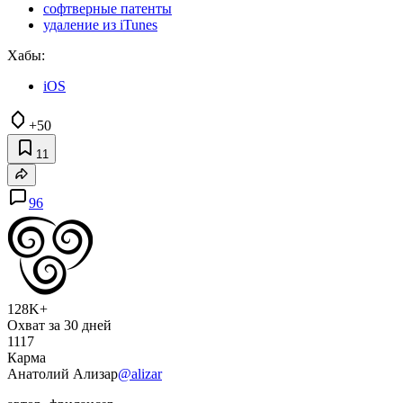
софтверные патенты
удаление из iTunes
Хабы:
iOS
+50
11
96
128K+
Охват за 30 дней
1117
Карма
Анатолий Ализар
@alizar