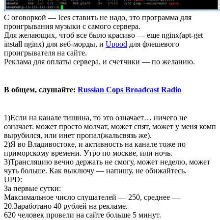
С оговоркой — Ices ставить не надо, это программа для
проигрывания музыки с самого сервера.
Для желающих, чтоб все было красиво — еще nginx(apt-get
install nginx) для веб-морды, и
Uppod
для флешевого
проигрывателя на сайте.
Реклама для оплаты сервера, и счетчики — по желанию.
В общем, слушайте:
Russian Cops Broadcast Radio
1)Если на канале тишина, то это означает… ничего не
означает. может просто молчат, может спят, может у меня комп
вырубился, или инет пропал(жальсвязь же).
2)Я во Владивостоке, и активность на канале тоже по
приморскому времени. Утро по москве, или ночь.
3)Трансляцию вечно держать не смогу, может неделю, может
чуть больше. Как выключу — напишу, не обижайтесь.
UPD:
За первые сутки:
Максимальное число слушателей — 250, среднее —
20.Заработано 40 рублей на рекламе.
620 человек провели на сайте больше 5 минут.