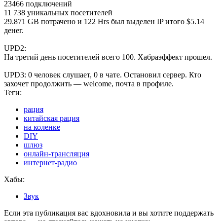
23466 подключений
11 738 уникальных посетителей
29.871 GB потрачено и 122 Hrs был выделен IP итого $5.14
денег.
UPD2:
На третий день посетителей всего 100. Хабраэффект прошел.
UPD3: 0 человек слушает, 0 в чате. Остановил сервер. Кто
захочет продолжить — welcome, почта в профиле.
Теги:
рация
китайская рация
на коленке
DIY
шлюз
онлайн-трансляция
интернет-радио
Хабы:
Звук
Если эта публикация вас вдохновила и вы хотите поддержать