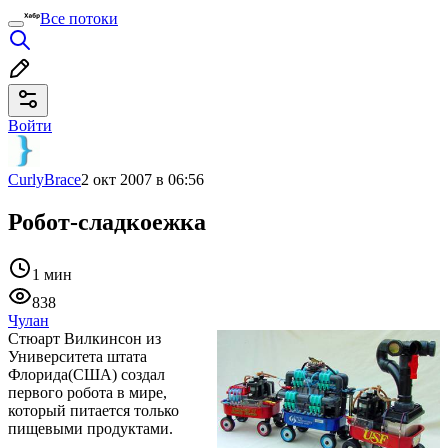
Все потоки
Войти
CurlyBrace
2 окт 2007 в 06:56
Робот-сладкоежка
1 мин
838
Чулан
Стюарт Вилкинсон из
Университета штата
Флорида(США) создал
первого робота в мире,
который питается только
пищевыми продуктами.