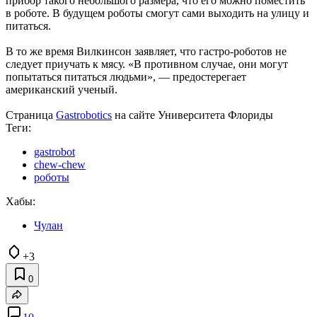
прибор такого небольшого размера, что его можно поместить
в роботе. В будущем роботы смогут сами выходить на улицу и
питаться.
В то же время Вилкинсон заявляет, что гастро-роботов не
следует приучать к мясу. «В противном случае, они могут
попытаться питаться людьми», — предостерегает
американский ученый.
Страница
Gastrobotics
на сайте Университета Флориды
Теги:
gastrobot
chew-chew
роботы
Хабы:
Чулан
+3
0