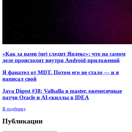
«Как за вами (не) следит Яндекс»: что на самом
деле происходит внутри Android-приложений
Я фанател от MDT. Потом его не стало — и я
написал свой
Java Digest #38: Valhalla в master, ежемесячные
патчи Oracle и AI-скиллы в IDEA
В подборку
Публикации