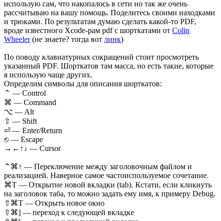
использую сам, что накопалось в сети но так же очень
рассчитываю на вашу помощь. Поделитесь своими находками
и трюками. По результатам думаю сделать какой-то PDF,
вроде известного Xcode-рам pdf c шорткатами от
Colin
Wheeler
(не знаете? тогда вот
линк
)
По поводу клавиатурных сокращений стоит просмотреть
указанный PDF. Шорткатов там масса, но есть такие, которые
я использую чаще других.
Определим символы для описания шорткатов:
⌃ — Control
⌘ — Command
⌥ — Alt
⇧ — Shift
⏎ — Enter/Return
⎋ — Escape
→←↑↓ — Cursor
⌃⌘↑ — Переключение между заголовочным файлом и
реализацией. Наверное самое частоиспользуемое сочетание.
⌘T — Открытие новой вкладки (tab). Кстати, если кликнуть
на заголовок таба, то можно задать ему имя, к примеру Debug.
⇧⌘Т — Открыть новое окно
⇧⌘] — переход к следующей вкладке