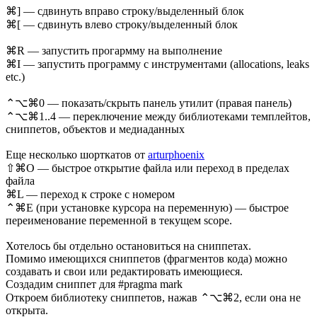
⌘] — сдвинуть вправо строку/выделенный блок
⌘[ — сдвинуть влево строку/выделенный блок
⌘R — запустить прогармму на выполнение
⌘I — запустить программу с инструментами (allocations, leaks
etc.)
⌃⌥⌘0 — показать/скрыть панель утилит (правая панель)
⌃⌥⌘1..4 — переключение между библиотеками темплейтов,
сниппетов, объектов и медиаданных
Еще несколько шорткатов от
arturphoenix
⇧⌘O — быстрое открытие файла или переход в пределах
файла
⌘L — переход к строке с номером
⌃⌘E (при установке курсора на переменную) — быстрое
переименование переменной в текущем scope.
Хотелось бы отдельно остановиться на сниппетах.
Помимо имеющихся сниппетов (фрагментов кода) можно
создавать и свои или редактировать имеющиеся.
Создадим сниппет для #pragma mark
Откроем библиотеку сниппетов, нажав ⌃⌥⌘2, если она не
открыта.