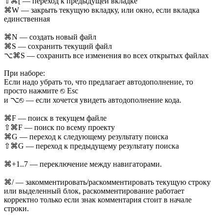
⇧⌘[ — переход к предыдущей вкладке
⌘W — закрыть текущую вкладку, или окно, если вкладка
единственная
⌘N — создать новый файл
⌘S — сохранить текущий файл
⌥⌘S — сохранить все изменения во всех открытых файлах
При наборе:
Если надо убрать то, что предлагает автодополнение, то
просто нажмите ⎋ Esc
и ⌥⎋ — если хочется увидеть автодополнение кода.
⌘F — поиск в текущем файле
⇧⌘F — поиск по всему проекту
⌘G — переход к следующему результату поиска
⇧⌘G — переход к предыдущему результату поиска
⌘+1..7 — переключение между навигаторами.
⌘/ — закомментировать/раскомментировать текущую строку
или выделенный блок, раскомментирование работает
корректно только если знак комментария стоит в начале
строки.