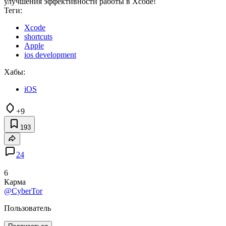
улучшения эффективности работы в Xcode!
Теги:
Xcode
shortcuts
Apple
ios development
Хабы:
iOS
+9
193
24
6
Карма
@CyberTor
Пользователь