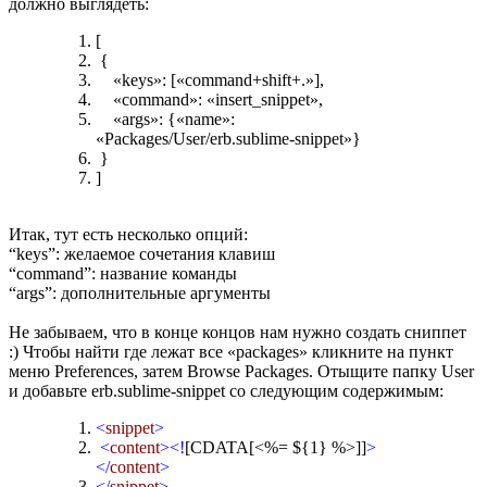
должно выглядеть:
[
{
«keys»: [«command+shift+.»],
«command»: «insert_snippet»,
«args»: {«name»:
«Packages/User/erb.sublime-snippet»}
}
]
Итак, тут есть несколько опций:
“keys”: желаемое сочетания клавиш
“command”: название команды
“args”: дополнительные аргументы
Не забываем, что в конце концов нам нужно создать сниппет
:) Чтобы найти где лежат все «packages» кликните на пункт
меню Preferences, затем Browse Packages. Отыщите папку User
и добавьте erb.sublime-snippet со следующим содержимым:
<
snippet
>
<
content
><!
[CDATA[
<%
= ${1}
%>
]]
>
</
content
>
</
snippet
>