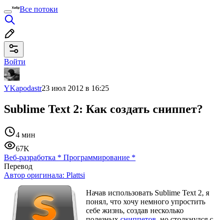
Все потоки
Войти
YKapodastr
23 июл 2012 в 16:25
Sublime Text 2: Как создать сниппет?
4 мин
67K
Веб-разработка
*
Программирование
*
Перевод
Автор оригинала:
Plattsi
Начав использовать Sublime Text 2, я
понял, что хочу немного упростить
себе жизнь, создав несколько
полезных
сниппетов
, но столкнулся с