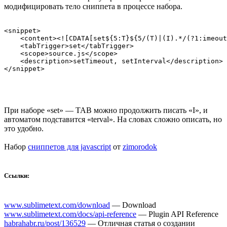
модифицировать тело сниппета в процессе набора.
<snippet>

    <content><![CDATA[set${5:T}${5/(T)|(I).*/(?1:imeout
    <tabTrigger>set</tabTrigger>

    <scope>source.js</scope>

    <description>setTimeout, setInterval</description>

При наборе «set» — TAB можно продолжить писать «I», и
автоматом подставится «terval». На словах сложно описать, но
это удобно.
Набор
сниппетов для javascript
от
zimorodok
Ссылки:
www.sublimetext.com/download
— Download
www.sublimetext.com/docs/api-reference
— Plugin API Reference
habrahabr.ru/post/136529
— Отличная статья о создании