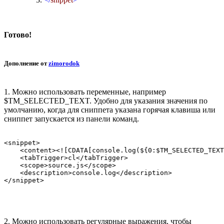
Готово!
Дополнение от
zimorodok
1. Можно использовать переменные, например
$TM_SELECTED_TEXT. Удобно для указания значения по
умолчанию, когда для сниппета указана горячая клавиша или
сниппет запускается из панели команд.
<snippet>

    <content><![CDATA[console.log(${0:$TM_SELECTED_TEXT
    <tabTrigger>cl</tabTrigger>

    <scope>source.js</scope>

    <description>console.log</description>

2. Можно использовать регулярные выражения, чтобы