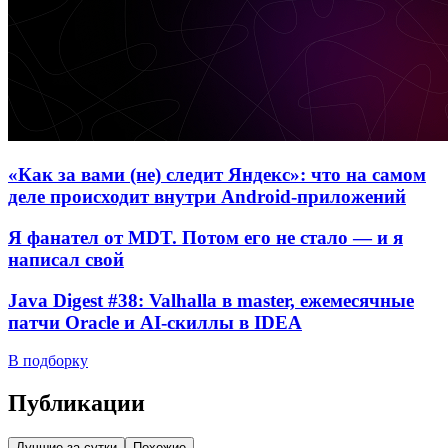
«Как за вами (не) следит Яндекс»: что на самом
деле происходит внутри Android-приложений
Я фанател от MDT. Потом его не стало — и я
написал свой
Java Digest #38: Valhalla в master, ежемесячные
патчи Oracle и AI-скиллы в IDEA
В подборку
Публикации
Лучшие за сутки
Похожие