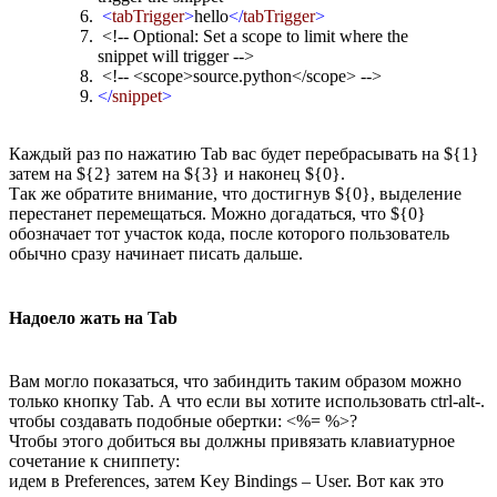
<
tabTrigger
>
hello
</
tabTrigger
>
<!-- Optional: Set a scope to limit where the
snippet will trigger -->
<!-- <scope>source.python</scope> -->
</
snippet
>
Каждый раз по нажатию Tab вас будет перебрасывать на ${1}
затем на ${2} затем на ${3} и наконец ${0}.
Так же обратите внимание, что достигнув ${0}, выделение
перестанет перемещаться. Можно догадаться, что ${0}
обозначает тот участок кода, после которого пользователь
обычно сразу начинает писать дальше.
Надоело жать на Tab
Вам могло показаться, что забиндить таким образом можно
только кнопку Tab. А что если вы хотите использовать ctrl-alt-.
чтобы создавать подобные обертки: <%= %>?
Чтобы этого добиться вы должны привязать клавиатурное
сочетание к сниппету:
идем в Preferences, затем Key Bindings – User. Вот как это