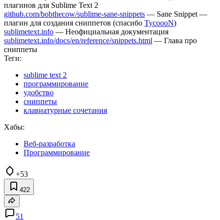
плагинов для Sublime Text 2
github.com/bobthecow/sublime-sane-snippets
— Sane Snippet —
плагин для создания сниппетов (спасибо
TycoooN
)
sublimetext.info
— Неофициальная документация
sublimetext.info/docs/en/reference/snippets.html
— Глава про
сниппеты
Теги:
sublime text 2
программирование
удобство
сниппеты
клавиатурные сочетания
Хабы:
Веб-разработка
Программирование
+53
422
51