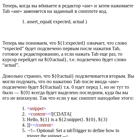
Теперь, когда вы вбиваете в редактор «ase» и затем нажимаете
Tab «ase» заменяется на заданный в сниппете код.
assert_equal( expected, actual )
Теперь мы понимаем, что ${1:expected} означает, что слово
“expected” будет подсвечено первым после нажатия Tab,
готовое к редактированию, а если нажать Tab еще раз, то
курсор перейдет на ${0:actual}, т.е. подсвечено будет слово
“actual”.
Довольно странно, что ${0:actual} подсвечивается вторым. Вы
могли подумать, что по нажатию Tab после ввода «ase»
подсвечено будет ${0:actual} т.к. 0 идет перед 1, но не тут то
было — ${0} всегда будет выделено последним, куда бы вы
его не впихнули. Так что если у вас сниппет наподобие этого:
<
snippet
>
<
content
><!
[CDATA[
Hello, ${1} is a ${2:snippet}. ${0}, ${3}
]]
></
content
>
<!-- Optional: Set a tabTrigger to define how to
trigger the snippet -->