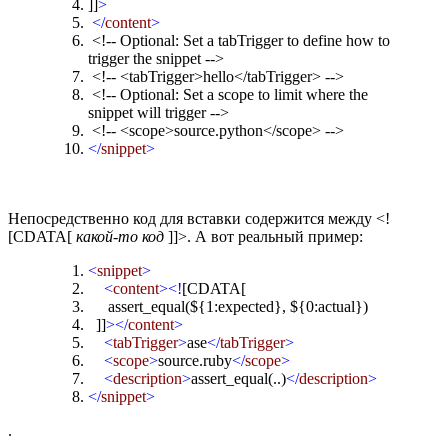
]]
>
</
content
>
<!-- Optional: Set a tabTrigger to define how to
trigger the snippet -->
<!-- <tabTrigger>hello</tabTrigger> -->
<!-- Optional: Set a scope to limit where the
snippet will trigger -->
<!-- <scope>source.python</scope> -->
</
snippet
>
Непосредственно код для вставки содержится между <!
[CDATA[
какой-то код
]]>. А вот реальный пример:
<
snippet
>
<
content
><!
[CDATA[
assert_equal(${1:expected}, ${0:actual})
]]
></
content
>
<
tabTrigger
>
ase
</
tabTrigger
>
<
scope
>
source.ruby
</
scope
>
<
description
>
assert_equal(..)
</
description
>
</
snippet
>
.