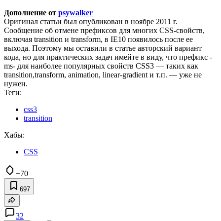
Дополнение от
psywalker
Оригинал статьи был опубликован в ноябре 2011 г.
Сообщение об отмене префиксов для многих CSS-свойств,
включая transition и transform, в IE10 появилось после ее
выхода. Поэтому мы оставили в статье авторский вариант
кода, но для практических задач имейте в виду, что префикс -
ms- для наиболее популярных свойств CSS3 — таких как
transition,transform, animation, linear-gradient и т.п. — уже не
нужен.
Теги:
css3
transition
Хабы:
CSS
+70
697
32