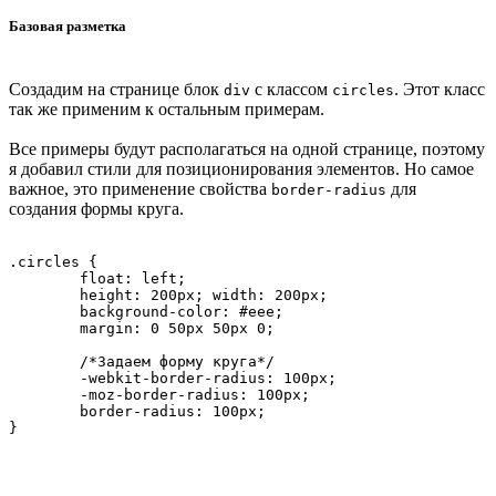
Базовая разметка
Создадим на странице блок
с классом
. Этот класс
div
circles
так же применим к остальным примерам.
Все примеры будут располагаться на одной странице, поэтому
я добавил стили для позиционирования элементов. Но самое
важное, это применение свойства
для
border-radius
создания формы круга.
.circles {

	float: left;

	height: 200px; width: 200px;

	background-color: #eee;

	margin: 0 50px 50px 0;

	/*Задаем форму круга*/

	-webkit-border-radius: 100px;

	-moz-border-radius: 100px;

	border-radius: 100px;
