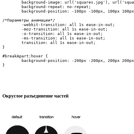
	background-image: url('squares.jpg'), url('squares.jpg'), url('squares.jpg'), url('squares.jpg'), url('car.jpg');

	background-repeat: no-repeat;

	background-position: -100px -100px, 100px 100px, -100px 100px, 100px -100px, 0px 0px;

/*Параметры анимации*/

	-webkit-transition: all 1s ease-in-out;

	-moz-transition: all 1s ease-in-out;

	-o-transition: all 1s ease-in-out;

	-ms-transition: all 1s ease-in-out;

	transition: all 1s ease-in-out;

}

#breakApart:hover {

	background-position: -200px -200px, 200px 200px, -200px 200px, 200px -200px, 0px 0px;

Округлое разъединение частей