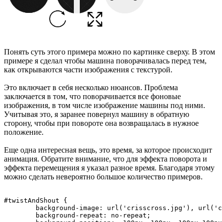
Понять суть этого примера можно по картинке сверху. В этом
примере я сделал чтобы машина поворачивалась перед тем,
как открываются части изображения с текстурой.
Это включает в себя несколько нюансов. Проблема
заключается в том, что поворачивается все фоновые
изображения, в том числе изображение машины под ними.
Учитывая это, я заранее повернул машину в обратную
сторону, чтобы при повороте она возвращалась в нужное
положение.
Еще одна интересная вещь, это время, за которое происходит
анимация. Обратите внимание, что для эффекта поворота и
эффекта перемещения я указал разное время. Благодаря этому
можно сделать невероятно большое количество примеров.
#twistAndShout {

	background-image: url('crisscross.jpg'), url('crisscross.jpg'), url('crisscross.jpg'), url('crisscross.jpg'), url('car.jpg');

	background-repeat: no-repeat;
