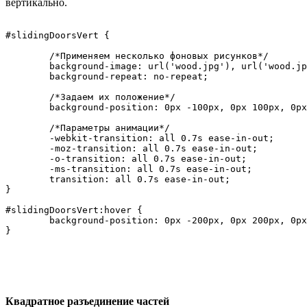
вертикально.
#slidingDoorsVert {

	/*Применяем несколько фоновых рисунков*/

	background-image: url('wood.jpg'), url('wood.jpg'), url('car.jpg');

	background-repeat: no-repeat;

	/*Задаем их положение*/

	background-position: 0px -100px, 0px 100px, 0px 0px;

	/*Параметры анимации*/

	-webkit-transition: all 0.7s ease-in-out;

	-moz-transition: all 0.7s ease-in-out;

	-o-transition: all 0.7s ease-in-out;

	-ms-transition: all 0.7s ease-in-out;

	transition: all 0.7s ease-in-out;

}

#slidingDoorsVert:hover {

	background-position: 0px -200px, 0px 200px, 0px 0px;

Квадратное разъединение частей