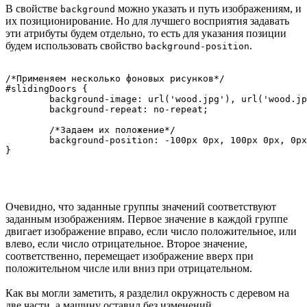
В свойстве
можно указать и путь изображениям, и
background
их позиционирование. Но для лучшего восприятия задавать
эти атрибуты будем отдельно, то есть для указания позиции
будем использовать свойство
.
background-position
/*Применяем несколько фоновых рисунков*/

#slidingDoors {

	background-image: url('wood.jpg'), url('wood.jpg'), url('car.jpg');

	background-repeat: no-repeat;

	/*Задаем их положение*/

	background-position: -100px 0px, 100px 0px, 0px 0px;

Очевидно, что заданные группы значений соответствуют
заданным изображениям. Первое значение в каждой группе
двигает изображение вправо, если число положительное, или
влево, если число отрицательное. Второе значение,
соответственно, перемещает изображение вверх при
положительном числе или вниз при отрицательном.
Как вы могли заметить, я разделил окружность с деревом на
две части, а машину оставил без изменений.