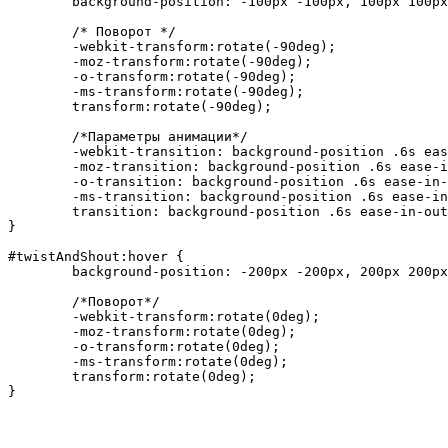
	background-position: -100px -100px, 100px 100px, -100px 100px, 100px -100px, 0px 0px;

	/* Поворот */

	-webkit-transform:rotate(-90deg);

	-moz-transform:rotate(-90deg);

	-o-transform:rotate(-90deg);

	-ms-transform:rotate(-90deg);

	transform:rotate(-90deg);

	/*Параметры анимации*/

	-webkit-transition: background-position .6s ease-in-out, -webkit-transform .3s ease;

	-moz-transition: background-position .6s ease-in-out, -moz-transform .3s ease;

	-o-transition: background-position .6s ease-in-out, -o-transform .3s ease;

	-ms-transition: background-position .6s ease-in-out, -ms-transform .3s ease;

	transition: background-position .6s ease-in-out, transform .3s ease;

}

#twistAndShout:hover {

	background-position: -200px -200px, 200px 200px, -200px 200px, 200px -200px, 0px 0px;

	/*Поворот*/

	-webkit-transform:rotate(0deg);

	-moz-transform:rotate(0deg);

	-o-transform:rotate(0deg);

	-ms-transform:rotate(0deg);

	transform:rotate(0deg);	
