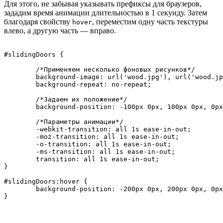
Для этого, не забывая указывать префиксы для браузеров,
зададим время анимации длительностью в 1 секунду. Затем
благодаря свойству
, переместим одну часть текстуры
hover
влево, а другую часть — вправо.
#slidingDoors {

	/*Применяем несколько фоновых рисунков*/

	background-image: url('wood.jpg'), url('wood.jpg'), url('car.jpg');

	background-repeat: no-repeat;

	/*Задаем их положение*/

	background-position: -100px 0px, 100px 0px, 0px 0px;

	/*Параметры анимации*/

	-webkit-transition: all 1s ease-in-out;

	-moz-transition: all 1s ease-in-out;

	-o-transition: all 1s ease-in-out;

	-ms-transition: all 1s ease-in-out;

	transition: all 1s ease-in-out;

}

#slidingDoors:hover {

	background-position: -200px 0px, 200px 0px, 0px 0px;
