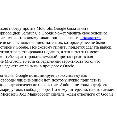
свою победу против Motorola, Google была занята
корпорацией Samsung, а Google может уделить своё основное
 британского телекоммуникационного гиганта
появляются
 иски с использованием патентов, которые ранее не были
 сторону Google. Поисковому гиганту придётся сделать выбор,
атентов зарегистрированы недавно, и эти патенты имеют
ет себе гарантировать немалый приток средств для
Microsoft, то есть определённая вероятность того, что
в недействительными в процессе с Oracle.
огласия. Google позицинирует свою систему как
о свободы лицензионной нет, поэтому нужно приплатить
лное идеологические поражение. Android не только де-факто
ларируемых свобод де-юре. Поэтому интересно, на что сделает
icrosoft? Ход Майкрософт сделала, ждём ответного от Google.