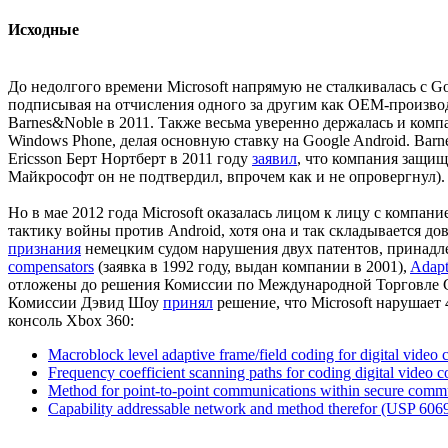
Исходные
До недолгого времени Microsoft напрямую не сталкивалась с G
подписывая на отчисления одного за другим как OEM-производи
Barnes&Noble в 2011. Также весьма уверенно держалась и компа
Windows Phone, делая основную ставку на Google Android. Bar
Ericsson Берт Нортберт в 2011 году
заявил
, что компания защище
Майкрософт он не подтвердил, впрочем как и не опровергнул).
Но в мае 2012 года Microsoft оказалась лицом к лицу с компан
тактику войны против Android, хотя она и так складывается до
признания
немецким судом нарушения двух патентов, принадле
compensators
(заявка в 1992 году, выдан компании в 2001),
Adapt
отложены до решения Комиссии по Международной Торговле США
Комиссии Дэвид Шоу
принял
решение, что Microsoft нарушает 
консоль Xbox 360:
Macroblock level adaptive frame/field coding for digital vide
Frequency coefficient scanning paths for coding digital video
Method for point-to-point communications within secure com
Capability addressable network and method therefor (USP 606