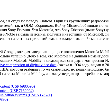
oogle в судах по поводу Android. Один из крупнейших разработ
телей, так и ODM-сборщиков. Войну Microsoft объявили по-наст
ния Sony Ericsson. Что Motorola, что Sony Ericsson (ныне Sony
nes&Noble выбыла из войны, получив инвестиции от Microsoft, с
на от патентных претензий, так как владеет около 7 тыс. патенто
ией Google, которая завершила процесс поглощения Motorola Mobi
вольно успешно. Дело в том, что Motorola на данный момент доб
жащих Motorola Mobility и касающихся стандарта компрессии H.
ive compression of digital video data
(заявка в 1994 году, выдан в 
, которая разбирает то же самое дело, но решение должно быть
4 патента Motorola Mobility, а в мае утвердил право требовать 
o content (USP 6980596)
 content (USP 7162094)
munication systems (USP 5357571)
9896)