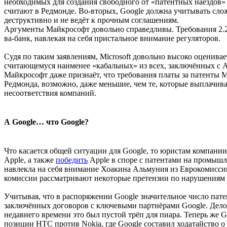
необходимых для создания свободного от «патентных наездов»
считают в Редмонде. Во-вторых, Google должна учитывать сл
деструктивно и не ведёт к прочным соглашениям.
Аргументы Майкрософт довольно справедливы. Требования 2.2
ва-банк, навлекая на себя пристальное внимание регуляторов.
Судя по таким заявлениям, Microsoft довольно высоко оценива
считающемуся наименее «кабальных» из всех, заключённых с A
Майкрософт даже признаёт, что требования платы за патенты M
Редмонда, возможно, даже меньшие, чем те, которые выплачив
несоответствия компаний.
А Google… что Google?
Что касается общей ситуации для Google, то юристам компан
Apple, а также
победить
Apple в споре с патентами на промыш
навлекла на себя внимание Хоакина Альмуния из Еврокомиссии,
комиссии рассматривают некоторые претензии по нарушениям 
Учитывая, что в распоряжении Google значительное число пате
заключённых договоров с ключевыми партнёрами Google. Дело в 
недавнего времени это был пустой трёп для пиара. Теперь же G
позиции HTC против Nokia, где Google составил ходатайство о