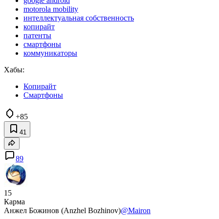
google android
motorola mobility
интеллектуальная собственность
копирайт
патенты
смартфоны
коммуникаторы
Хабы:
Копирайт
Смартфоны
+85
41
89
15
Карма
Анжел Божинов (Anzhel Bozhinov)
@Mairon