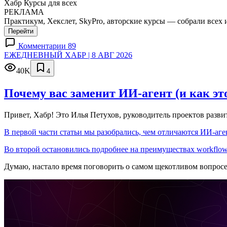
Хабр Курсы для всех
РЕКЛАМА
Практикум, Хекслет, SkyPro, авторские курсы — собрали всех 
Перейти
Комментарии 89
ЕЖЕДНЕВНЫЙ ХАБР | 8 АВГ 2026
40K
4
Почему вас заменит ИИ‑агент (и как эт
Привет, Хабр! Это Илья Петухов, руководитель проектов разв
В первой части статьи мы разобрались, чем отличаются ИИ-аген
Во второй остановились подробнее на преимуществах workflow
Думаю, настало время поговорить о самом щекотливом вопрос