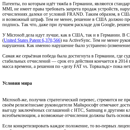
Патенты, по которым идёт тяжба в Германии, являются станд
MMI, не имеет права требовать запрета продаж устройств, нар
отчислениях далеки от условий FRAND. Таким образом, в США 
и возможный штраф. Тем не менее, решение в США должно про
подпись. Так что, даже при лучшем раскладе для Google, решен
У Microsoft дела идут лучше, как в США, так и в Германии. В
(
United States Patent 6,370,566
) на ActiveSync. Тем не менее ру
нарушения. Как именно нарушение было устранено (изменение
Самая же серьёзная победа была достигнута в Германии, где су
стабильных отчислений — срок его действия кончается в 2014 г
масса времени, а решения по «делу FAT vs. Торвальдс» пока нет
Условия мира
Microsoft-же, получив стратегический перевес, стремится не 
своём релизе/письме руководители Майкрософт отмечают дост
выгоду заключённых соглашений с HTC, Samsung и другими к
всеобъемлющим, а возможные отчисления должны быть основа
Если конкретизировать каждое положение, то во-первых лиценз