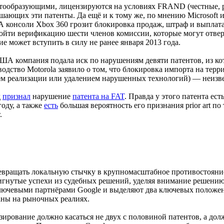
артообразующими, лицензируются на условиях FRAND (честные, 
ушающих эти патенты. Да ещё и к тому же, по мнению Microsoft 
консоли Xbox 360 грозит блокировка продаж, штраф и выплата 
йти верификацию шести членов комиссии, которые могут отверг
ие может вступить в силу не ранее января 2013 года.
 США компания подала иск по нарушениям девяти патентов, из к
ководство Motorola заявило о том, что блокировка импорта на т
м реализации или удалением нарушенных технологий) — неизве
д
признал
нарушение
патента на FAT
. Правда у этого патента ес
оду, а также
есть
большая вероятность его признания prior art п
.
превращать локальную стычку в крупномасштабное противостояни
игнутые успехи из судебных решений, уделяя внимание решени
лючевыми партнёрами Google и выделяют два ключевых положен
ны на рыночных реалиях.
ирование должно касаться не двух с половиной патентов, а долж