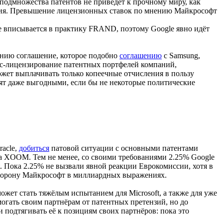
подмножества патентов не приведёт к прочному миру, как
ения. Превышение лицензионных ставок по мнению Майкрософт
 вписывается в практику FRAND, поэтому Google явно идёт
нению соглашение, которое подобно
соглашению
с Samsung,
осс-лицензирование патентных портфелей компаний,
ожет выплачивать только копеечные отчисления в пользу
дят даже выгодными, если бы не некоторые политические
acle,
добиться
патовой ситуации с основными патентами
a XOOM. Тем не менее, со своими требованиями 2.25% Google
. Пока 2.25% не вызвали явной реакции Еврокомиссии, хотя в
орону Майкрософт в миллиардных выражениях.
жет стать тяжёлым испытанием для Microsoft, а также для уже
могать своим партнёрам от патентных претензий, но до
 подтягивать её к позициям своих партнёров: пока это