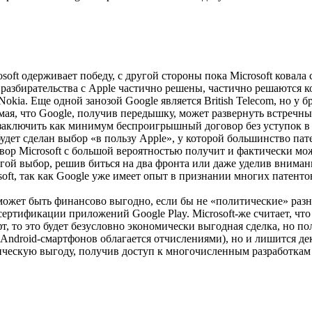
oft одерживает победу, с другой стороны пока Microsoft ковала 
, разбирательства с Apple частично решены, частично решаются 
Nokia. Еще одной занозой Google является British Telecom, но у
я, что Google, получив передышку, может развернуть встречные
ее заключить как минимум беспроигрышный договор без уступок в
 будет сделан выбор «в пользу Apple», у которой большинство п
ор Microsoft с большой вероятностью получит и фактически мож
ой выбор, решив биться на два фронта или даже уделив внимание 
soft, так как Google уже имеет опыт в признании многих патенто
может быть финансово выгодно, если бы не «политические» разн
сертификации приложений Google Play. Microsoft-же считает, чт
, то это будет безусловно экономически выгодная сделка, но по
ndroid-смартфонов облагается отчислениями), но и лишится дек
ческую выгоду, получив доступ к многочисленным разработкам M