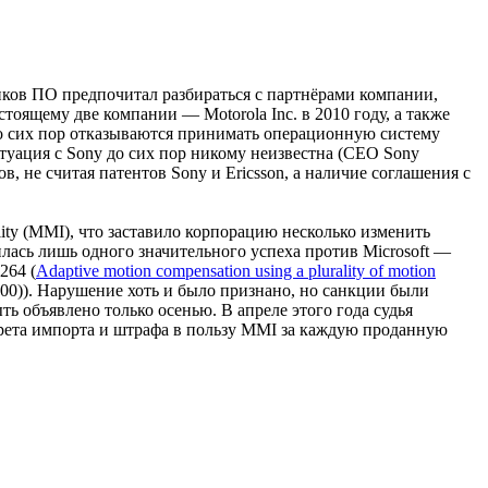
чиков ПО предпочитал разбираться с партнёрами компании,
оящему две компании — Motorola Inc. в 2010 году, а также
) до сих пор отказываются принимать операционную систему
итуация с Sony до сих пор никому неизвестна (CEO Sony
в, не считая патентов Sony и Ericsson, а наличие соглашения с
lity (MMI), что заставило корпорацию несколько изменить
илась лишь одного значительного успеха против Microsoft —
264 (
Adaptive motion compensation using a plurality of motion
2000)). Нарушение хоть и было признано, но санкции были
 объявлено только осенью. В апреле этого года судья
запрета импорта и штрафа в пользу MMI за каждую проданную