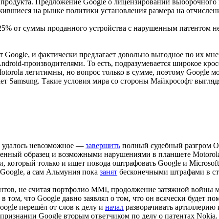
 продукта. Предложение Google о лицензировании выборочного 
ожившиеся на рынке политики установления размера на отчисл
5% от суммы проданного устройства с нарушенным патентом не
ет Google, и фактически предлагает довольно выгодное по их м
ndroid-производителями. То есть, подразумевается широкое кр
otorola легитимны, но вопрос только в сумме, поэтому Google м
ает Samsung. Такие условия мира со стороны Майкрософт выгля
ии удалось невозможное —
завершить
полный судебный разгром Or
ленный образец и возможными нарушениями в планшете Motorol
 который только и ищет повода оштрафовать Google и Microsoft
Google, а сам Альмуния пока
занят
бесконечными штрафами в ст
нтов, не считая портфолио MMI, продолжение затяжной войны мо
том, что Google давно заявлял о том, что он всячески будет по
oogle перешёл от слов к делу и
начал
разворачивать артиллерию и
 признании Google вторым ответчиком по делу о патентах Nokia.