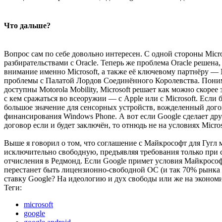
Что дальше?
Вопрос сам по себе довольно интересен. С одной стороны Micros
разбирательствами с Oracle. Теперь же проблема Oracle решена
внимание именно Microsoft, а также её ключевому партнёру — 
проблемы с Палатой Лордов Соединённого Королевства. Понима
доступны Motorola Mobility, Microsoft решает как можно скор
с кем сражаться во всеоружии — с Apple или с Microsoft. Если
большое значение для сенсорных устройств, вожделенный догов
финансирования Windows Phone. А вот если Google сделает друг
договор если и будет заключён, то отнюдь не на условиях Micro
Выше я говорил о том, что соглашение с Майкрософт для Гугл 
исключительно свободную, предъявляя требования только при 
отчисления в Редмонд. Если Google примет условия Майкрософт
перестанет быть лицензионно-свободной ОС (и так 70% рынка A
ставку Google? На идеологию и дух свободы или же на экономи
Теги:
microsoft
google