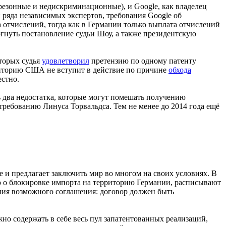
резонные и недискриминационные), и Google, как владелец
и ряда независимых экспертов, требования Google об
отчислений, тогда как в Германии только выплата отчислений
нуть постановление судьи Шоу, а также президентскую
оторых судья
удовлетворил
претензию по одному патенту
ерриторию США не вступит в действие по причине
обхода
стно.
ть два недостатка, которые могут помешать получению
о требованию Линуса Торвальдса. Тем не менее до 2014 года ещё
е и предлагает заключить мир во многом на своих условиях. В
ю о блокировке импорта на территорию Германии, расписывают
ия возможного соглашения: договор должен быть
но содержать в себе весь пул запатентованных реализаций,