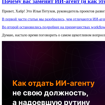
Почему вас заменит ИИ‑агент (и как эт
Привет, Хабр! Это Илья Петухов, руководитель проектов разв
В первой части статьи мы разобрались, чем отличаются ИИ-аген
Во второй остановились подробнее на преимуществах workflow
Думаю, настало время поговорить о самом щекотливом вопрос