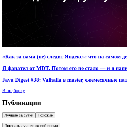
«Как за вами (не) следит Яндекс»: что на самом 
Я фанател от MDT. Потом его не стало — и я нап
Java Digest #38: Valhalla в master, ежемесячные п
В подборку
Публикации
Лучшие за сутки
Похожие
Показать лучшие за всё время