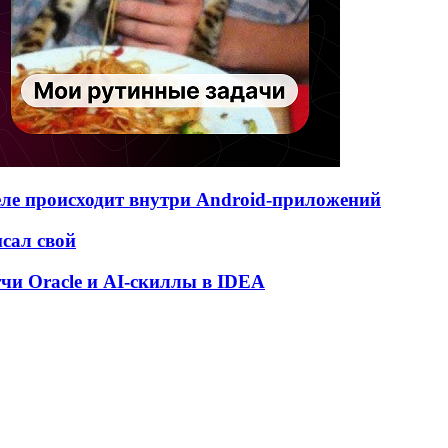
деле происходит внутри Android-приложений
исал свой
атчи Oracle и AI-скиллы в IDEA