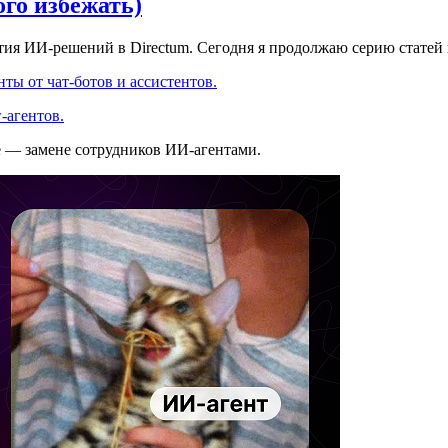
ого избежать)
ития ИИ-решений в Directum. Сегодня я продолжаю серию статей
ты от чат-ботов и ассистентов.
-агентов.
е — замене сотрудников ИИ-агентами.