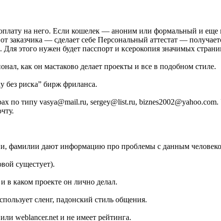
оплату на него. Если кошелек — аноним или формальный и еще н
от заказчика — сделает себе Персональный аттестат — получаетс
ал. Для этого нужен будет пасспорт и ксерокопия значимых стран
онал, как он мастаково делает проекты и все в подобном стиле.
ку без риска” бирж фриланса.
х по типу vasya@mail.ru, sergey@list.ru, biznes2002@yahoo.co
чту.
мени, фамилии дают информацию про проблемы с данным человеко
вой сущестует).
и в каком проекте он лично делал.
спользует сленг, падонский стиль общения.
 или weblancer.net и не имеет рейтинга.