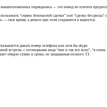
0 вышеизложенных оправдались — это повод не платить предопл
ьзовать “сервис безопасной сделки” или “сделку без риска” соот
 — свое время, а деньги при этом сохранятся и вернутся.
тказывается давать номер телефона или хотя бы skype.
чной встречи, с отговорками вида “мне и так все ясно”, “я очень 
ывает общую сумму и сроки, не запрашивая полного ТЗ