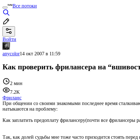
Все потоки
Войти
anycolor
14 окт 2007 в 11:59
Как проверить фрилансера на “вшивос
2 мин
7.2K
Фриланс
При общении со своими знакомыми последнее время сталкиваюсь
натыкаются на проблему:
Как заплатить предоплату фрилансеру(почти все фрилансеры р
Так, как долей судьбы мне тоже часто приходится стоять пере