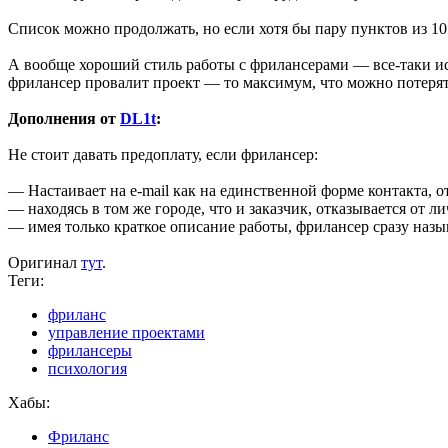
Список можно продолжать, но если хотя бы пару пунктов из 1
А вообще хороший стиль работы с фрилансерами — все-таки испол
фрилансер провалит проект — то максимум, что можно потерять
Дополнения от
DL1t
:
Не стоит давать предоплату, если фрилансер:
— Настаивает на e-mail как на единственной форме контакта, о
— находясь в том же городе, что и заказчик, отказывается от ли
— имея только краткое описание работы, фрилансер сразу наз
Оригинал
тут
.
Теги:
фриланс
управление проектами
фрилансеры
психология
Хабы:
Фриланс