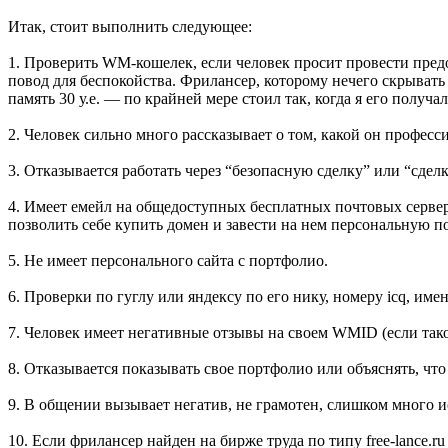
Итак, стоит выполнить следующее:
1. Проверить WM-кошелек, если человек просит провести пред
повод для беспокойства. Фрилансер, которому нечего скрывать 
память 30 у.е. — по крайней мере стоил так, когда я его получ
2. Человек сильно много рассказывает о том, какой он професси
3. Отказывается работать через “безопасную сделку” или “сдел
4. Имеет емейл на общедоступных бесплатных почтовых сервера
позволить себе купить домен и завести на нем персональную по
5. Не имеет персонального сайта с портфолио.
6. Проверки по гуглу или яндексу по его нику, номеру icq, и
7. Человек имеет негативные отзывы на своем WMID (если тако
8. Отказывается показывать свое портфолио или объяснять, что 
9. В общении вызывает негатив, не грамотен, слишком много и
10. Если фрилансер найден на бирже труда по типу free-lance.ru