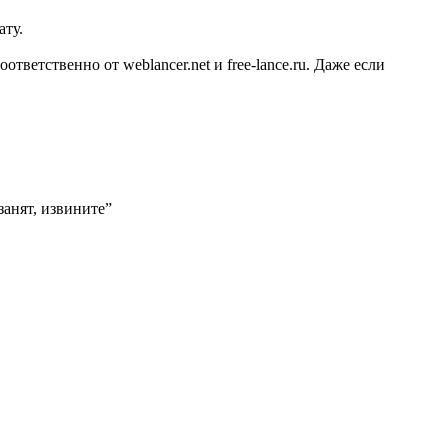
ату.
ветственно от weblancer.net и free-lance.ru. Даже если
занят, извините”