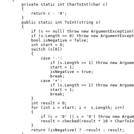
        private static int CharToInt(char c)

        {

            return c - '0';

        }

        public static int ToInt(string s)

        {

            if (s == null) throw new ArgumentException(
            if (s.Length == 0) throw new ArgumentExcept
            bool isNegative = false;

            int start = 0;

            switch (s[0])

            {

                case '-':

                    if (s.Length == 1) throw new Argume
                    start = 1;

                    isNegative = true;

                    break;

                case '+':

                    if (s.Length == 1) throw new Argume
                    start = 1;

                    break;

            }

            int result = 0;

            for (int i = start; i <  s.Length; i++)

            {

                if (c < '0' || c > '9') throw new Argum
                result = checked(result * 10 + CharToIn
            }

            return (isNegative) ? -result : result;
