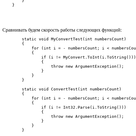
        }

Сравнивать будем скорость работы следующих функций:
        static void MyConvertTest(int numbersCount)

        {

            for (int i = - numbersCount; i < numbersCou
            {

                if (i != MyConvert.ToInt(i.ToString()))

                {

                    throw new ArgumentException();

                }

            }

        }

        static void ConvertTest(int numbersCount)

        {

            for (int i = - numbersCount; i < numbersCou
            {

                if (i != Int32.Parse(i.ToString()))

                {

                    throw new ArgumentException();

                }

            }
