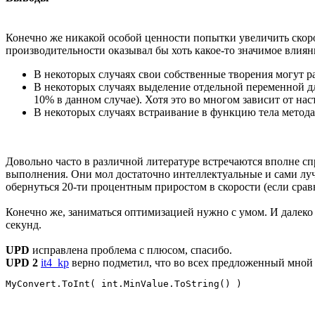
Конечно же никакой особой ценности попытки увеличить скорос
производительности оказывал бы хоть какое-то значимое влиян
В некоторых случаях свои собственные творения могут р
В некоторых случаях выделение отдельной переменной для к
10% в данном случае). Хотя это во многом зависит от на
В некоторых случаях встраивание в функцию тела метода 
Довольно часто в различной литературе встречаются вполне с
выполнения. Они мол достаточно интеллектуальные и сами луч
обернуться 20-ти процентным приростом в скорости (если сравн
Конечно же, заниматься оптимизацией нужно с умом. И далеко
секунд.
UPD
исправлена проблема с плюсом, спасибо.
UPD 2
it4_kp
верно подметил, что во всех предложенный мной 