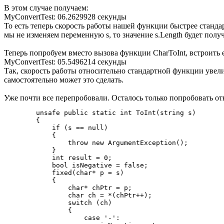
В этом случае получаем:
MyConvertTest: 06.2629928 секунды
То есть теперь скорость работы нашей функции быстрее станда
мы не изменяем переменную s, то значение s.Length будет получ
Теперь попробуем вместо вызова функции CharToInt, встроить е
MyConvertTest: 05.5496214 секунды
Так, скорость работы относительно стандартной функции увели
самостоятельно может это сделать.
Уже почти все перепробовали. Осталось только попробовать отк
        unsafe public static int ToInt(string s)

        {

            if (s == null)

            {

                throw new ArgumentException();

            }

            int result = 0;

            bool isNegative = false;

            fixed(char* p = s)

            {

                char* chPtr = p;

                char ch = *(chPtr++);

                switch (ch)

                {

                    case '-':
