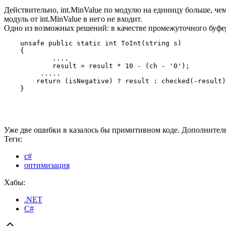
Действительно, int.MinValue по модулю на единицу больше, чем
модуль от int.MinValue в него не входит.
Одно из возможных решений: в качестве промежуточного буфе
    unsafe public static int ToInt(string s)

    {

            ....

            result = result * 10 - (ch - '0');

         .....

        return (isNegative) ? result : checked(-result)
Уже две ошибки в казалось бы примитивном коде. Дополнитель
Теги:
c#
оптимизация
Хабы:
.NET
C#