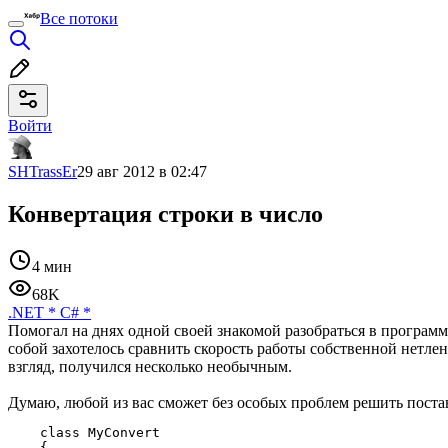
Все потоки
Войти
SHTrassEr
29 авг 2012 в 02:47
Конвертация строки в число
4 мин
68K
.NET
*
C#
*
Помогал на днях одной своей знакомой разобраться в программир
собой захотелось сравнить скорость работы собственной нетленк
взгляд, получился несколько необычным.
Думаю, любой из вас сможет без особых проблем решить постав
    class MyConvert

    {
