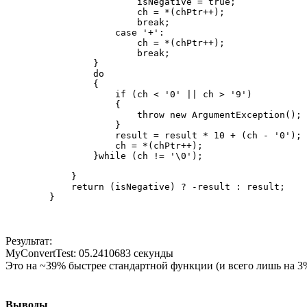
                        isNegative = true;

                        ch = *(chPtr++);

                        break;

                    case '+':

                        ch = *(chPtr++);

                        break;

                }

                do

                {

                    if (ch < '0' || ch > '9')

                    {

                        throw new ArgumentException();

                    }

                    result = result * 10 + (ch - '0');

                    ch = *(chPtr++);

                }while (ch != '\0');

            }

            return (isNegative) ? -result : result;

Результат:
MyConvertTest: 05.2410683 секунды
Это на ~39% быстрее стандартной функции (и всего лишь на 3% 
Выводы