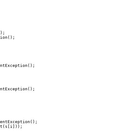
);

ion();

ntException();

ntException();

entException();

t(s[i]));
