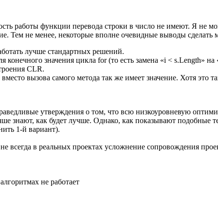
ть работы функции перевода строки в число не имеют. Я не мог
ие. Тем не менее, некоторые вполне очевидные выводы сделать 
аботать лучше стандартных решений.
онечного значения цикла for (то есть замена «i < s.Length» на 
строения CLR.
вместо вызова самого метода так же имеет значение. Хотя это т
праведливые утверждения о том, что всю низкоуровневую оптим
ше знают, как будет лучше. Однако, как показывают подобные 
ить 1-й вариант).
 не всегда в реальных проектах усложнение сопровождения прое
алгоритмах не работает