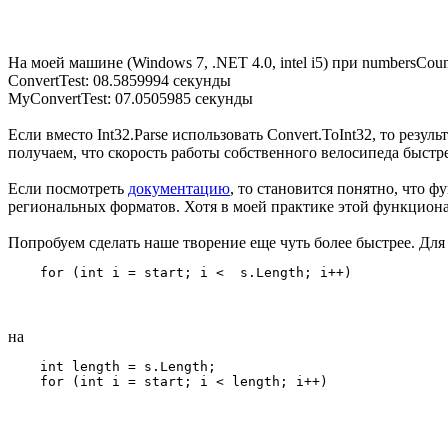
На моей машине (Windows 7, .NET 4.0, intel i5) при numbersCo
ConvertTest: 08.5859994 секунды
MyConvertTest: 07.0505985 секунды
Если вместо Int32.Parse использовать Convert.ToInt32, то резул
получаем, что скорость работы собственного велосипеда быстр
Если посмотреть
документацию
, то становится понятно, что ф
региональных форматов. Хотя в моей практике этой функциона
Попробуем сделать наше творение еще чуть более быстрее. Для
на
    int length = s.Length;
