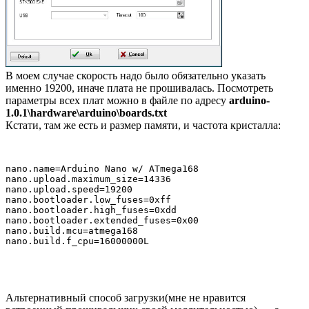
В моем случае скорость надо было обязательно указать
именно 19200, иначе плата не прошивалась. Посмотреть
параметры всех плат можно в файле по адресу
arduino-
1.0.1\hardware\arduino\boards.txt
Кстати, там же есть и размер памяти, и частота кристалла:
nano.name=Arduino Nano w/ ATmega168

nano.upload.maximum_size=14336

nano.upload.speed=19200

nano.bootloader.low_fuses=0xff

nano.bootloader.high_fuses=0xdd

nano.bootloader.extended_fuses=0x00

nano.build.mcu=atmega168

Альтернативный способ загрузки(мне не нравится