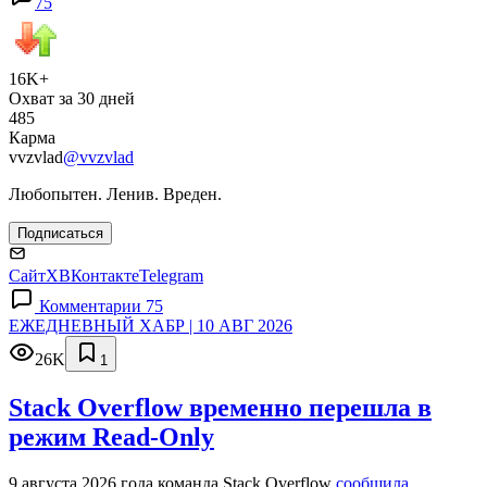
75
16K+
Охват за 30 дней
485
Карма
vvzvlad
@vvzvlad
Любопытен. Ленив. Вреден.
Подписаться
Сайт
X
ВКонтакте
Telegram
Комментарии 75
ЕЖЕДНЕВНЫЙ ХАБР | 10 АВГ 2026
26K
1
Stack Overflow временно перешла в
режим Read-Only
9 августа 2026 года команда Stack Overflow
сообщила
,