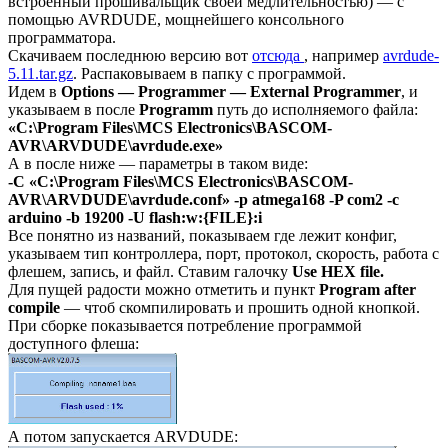
встроенный прошивальщик своей медлительностью) — с
помощью AVRDUDE, мощнейшего консольного
программатора.
Скачиваем последнюю версию вот
отсюда
, например
avrdude-
5.11.tar.gz
. Распаковываем в папку с программой.
Идем в
Options — Programmer — External Programmer
, и
указываем в после
Programm
путь до исполняемого файла:
«C:\Program Files\MCS Electronics\BASCOM-
AVR\ARVDUDE\avrdude.exe»
А в после ниже — параметры в таком виде:
-C «C:\Program Files\MCS Electronics\BASCOM-
AVR\ARVDUDE\avrdude.conf» -p atmega168 -P com2 -c
arduino -b 19200 -U flash:w:{FILE}:i
Все понятно из названий, показываем где лежит конфиг,
указываем тип контроллера, порт, протокол, скорость, работа с
флешем, запись, и файл. Ставим галочку
Use HEX file.
Для пущей радости можно отметить и пункт
Program after
compile
— чтоб скомпилировать и прошить одной кнопкой.
При сборке показывается потребление программой
доступного флеша:
А потом запускается ARVDUDE: