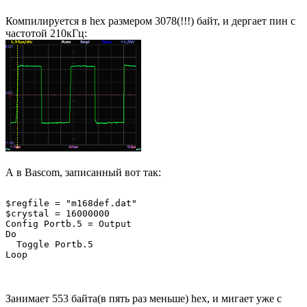
Компилируется в hex размером 3078(!!!) байт, и дергает пин с
частотой 210кГц:
А в Bascom, записанный вот так:
$regfile = "m168def.dat"

$crystal = 16000000

Config Portb.5 = Output

Do

  Toggle Portb.5

Занимает 553 байта(в пять раз меньше) hex, и мигает уже с