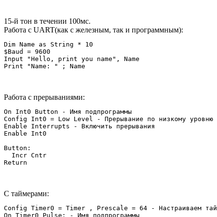
15-й тон в течении 100мс.
Работа с UART(как с железным, так и программным):
Dim Name as String * 10

$Baud = 9600

Input "Hello, print you name", Name

Работа с прерываниями:
On Int0 Button - Имя подпрограммы

Config Int0 = Low Level - Прерывание по низкому уровню

Enable Interrupts - Включить прерывания

Enable Int0

Button:

  Incr Cntr

Return
С таймерами:
Config Timer0 = Timer , Prescale = 64 - Настраиваем тай
On Timer0 Pulse: - Имя подпрограммы
