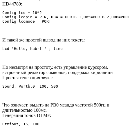
HD44780:
Config lcd = 16*2

Config lcdpin = PIN, DB4 = PORTB.1,DB5=PORTB.2,DB6=PORT
И такой же простой вывод на них текста:
Lcd "Hello, habr! " ; time
Но несмотря на простоту, есть управление курсором,
встроенный редактор символов, поддержка кириллицы.
Простая генерация звука:
Sound, Portb.0, 100, 500
Что означает, выдать на PB0 меандр частотой 500гц и
длительностью 100мс.
Генерация тонов DTMF:
Dtmfout, 15, 100