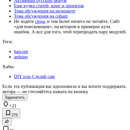
Активный русский форум
Еще кучка статей, книг и проектов
Тема обсуждения на радиокоте
Тема обсуждения на cqham
Не ходите
сюда
, и тем более ничего не читайте. Сайт
«для поисковиков», на котором в примерах куча
ошибок. А все для того, чтоб перепродать пару модулей.
Теги:
bascom
arduino
Хабы:
DIY или Сделай сам
Если эта публикация вас вдохновила и вы хотите поддержать
автора — не стесняйтесь нажать на кнопку
Задонатить
+21
275