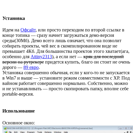
Установка
Идем на
Офсайт
, или просто переходим по второй ссылке в
конце топика — сразу начнет загружаться демо-версия
среды(30Мб). Демо всего лишь означает, что она позволит
собирать проекты, чей вес в скомпилированном виде не
превышает 4Кб. Для большинства проектов этого хватает(ага,
особенно для
Attiny2313
), а если нет —
кряк для последний
версии на рутрекере
придется купить, благо он стоит не очень
дорого —
89 евро
.
Установка совершенно обычная, если у кого-то не запускается
в Win7 и выше — установите режим совместимости с XP. Под
вайном работает совершенно нормально. Собственно, можно
и не устанавливать — просто скопировать папку, вполне себе
portable-версия.
Использование
Основное окно: