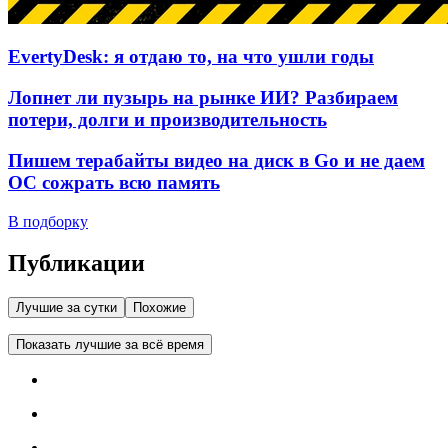
EvertyDesk: я отдаю то, на что ушли годы
Лопнет ли пузырь на рынке ИИ? Разбираем
потери, долги и производительность
Пишем терабайты видео на диск в Go и не даем
ОС сожрать всю память
В подборку
Публикации
Лучшие за сутки
Похожие
Показать лучшие за всё время