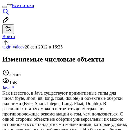
Все потоки
Войти
tagir_valeev
20 сен 2012 в 16:25
Изменяемые числовые объекты
2 мин
15K
Java
*
Как известно, в Java существуют примитивные типы для
чисел (byte, short, int, long, float, double) и объектные обёртки
над ними (Byte, Short, Integer, Long, Float, Double). В
различных статьях можно встретить диаметрально
противоположные рекомендации о том, чем пользоваться. С
одной стороны объектные обёртки универсальны: их можно
использовать со стандартными коллекциями, которые удобны,
инкапсулированы и вообще прекрасны. Но боксинг убивает