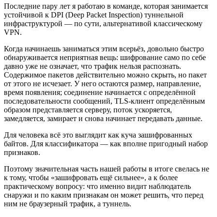
Последние пару лет я работаю в команде, которая занимается
устойчивой к DPI (Deep Packet Inspection) туннельной
инфраструктурой — по сути, альтернативой классическому
VPN.
Когда начинаешь заниматься этим всерьёз, довольно быстро
обнаруживается неприятная вещь: шифрование само по себе
давно уже не означает, что трафик нельзя распознать.
Содержимое пакетов действительно можно скрыть, но пакет
от этого не исчезает. У него остаются размер, направление,
время появления; соединение начинается с определённой
последовательности сообщений, TLS-клиент определённым
образом представляется серверу, поток ускоряется,
замедляется, замирает и снова начинает передавать данные.
Для человека всё это выглядит как куча зашифрованных
байтов. Для классификатора — как вполне пригодный набор
признаков.
Поэтому значительная часть нашей работы в итоге свелась не
к тому, чтобы «зашифровать ещё сильнее», а к более
практическому вопросу: что именно видит наблюдатель
снаружи и по каким признакам он может решить, что перед
ним не браузерный трафик, а туннель.