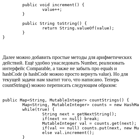
	public void increment() {

		value++;

	}

	public String toString() {

		return String.valueOf(value);

	}

}
Далее можно добавить простые методы для арифметических
действий. Ещё удобно унаследовать Number, реализовать
интерфейс Comparable, а также не забыть про equals и
hashCode (в hashCode можно просто вернуть value). Но для
текущей задачи нам хватит того, что написано. Теперь
countStrings() можно переписать следующим образом:
public Map<String, MutableInteger> countStrings() {

	Map<String, MutableInteger> counts = new HashMap<String, MutableInteger>();

	while(true) {

		String next = getNextString();

		if(next == null) break;

		MutableInteger val = counts.get(next);

		if(val == null) counts.put(next, new MutableInteger(1));

                else val.increment();

	}
