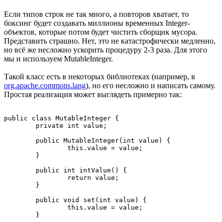
Если типов строк не так много, а повторов хватает, то
боксинг будет создавать миллионы временных Integer-
объектов, которые потом будет чистить сборщик мусора.
Представить страшно. Нет, это не катастрофически медленно,
но всё же несложно ускорить процедуру 2-3 раза. Для этого
мы и используем MutableInteger.
Такой класс есть в некоторых библиотеках (например, в
org.apache.commons.lang
), но его несложно и написать самому.
Простая реализация может выглядеть примерно так:
public class MutableInteger {

	private int value;

	public MutableInteger(int value) {

		this.value = value;

	}

	public int intValue() {

		return value;

	}

	public void set(int value) {

		this.value = value;

	}
