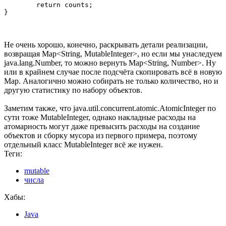
	return counts;

}
Не очень хорошо, конечно, раскрывать детали реализации,
возвращая Map<String, MutableInteger>, но если мы унаследуем
java.lang.Number, то можно вернуть Map<String, Number>. Ну
или в крайнем случае после подсчёта скопировать всё в новую
Map. Аналогично можно собирать не только количество, но и
другую статистику по набору объектов.
Заметим также, что java.util.concurrent.atomic.AtomicInteger по
сути тоже MutableInteger, однако накладные расходы на
атомарность могут даже превысить расходы на создание
объектов и сборку мусора из первого примера, поэтому
отдельный класс MutableInteger всё же нужен.
Теги:
mutable
числа
Хабы:
Java