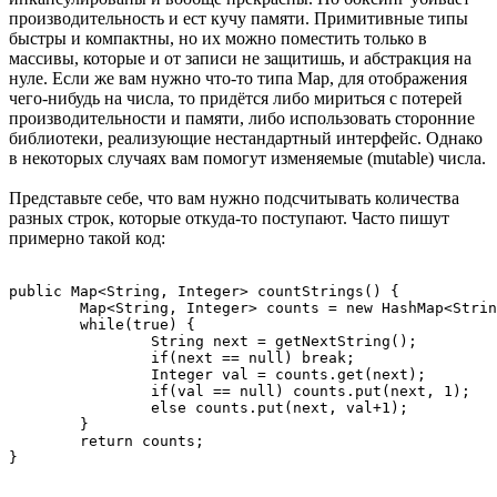
производительность и ест кучу памяти. Примитивные типы
быстры и компактны, но их можно поместить только в
массивы, которые и от записи не защитишь, и абстракция на
нуле. Если же вам нужно что-то типа Map, для отображения
чего-нибудь на числа, то придётся либо мириться с потерей
производительности и памяти, либо использовать сторонние
библиотеки, реализующие нестандартный интерфейс. Однако
в некоторых случаях вам помогут изменяемые (mutable) числа.
Представьте себе, что вам нужно подсчитывать количества
разных строк, которые откуда-то поступают. Часто пишут
примерно такой код:
public Map<String, Integer> countStrings() {

	Map<String, Integer> counts = new HashMap<String, Integer>();

	while(true) {

		String next = getNextString();

		if(next == null) break;

		Integer val = counts.get(next);

		if(val == null) counts.put(next, 1);

		else counts.put(next, val+1);

	}

	return counts;

}