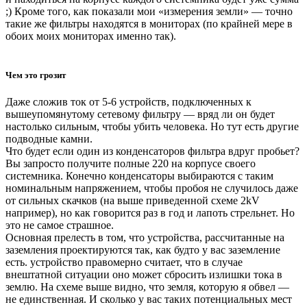
;) Кроме того, как показали мои «измерения земли» — точно
такие же фильтры находятся в мониторах (по крайней мере в
обоих моих мониторах именно так).
Чем это грозит
Даже сложив ток от 5-6 устройств, подключенных к
вышеупомянутому сетевому фильтру — вряд ли он будет
настолько сильным, чтобы убить человека. Но тут есть другие
подводные камни.
Что будет если один из конденсаторов фильтра вдруг пробьет?
Вы запросто получите полные 220 на корпусе своего
системника. Конечно конденсаторы выбираются с таким
номинальным напряжением, чтобы пробоя не случилось даже
от сильных скачков (на выше приведенной схеме 2kV
например), но как говорится раз в год и лапоть стрельнет. Но
это не самое страшное.
Основная прелесть в том, что устройства, рассчитанные на
заземления проектируются так, как будто у вас заземление
есть. устройство правомерно считает, что в случае
внештатной ситуации оно может сбросить излишки тока в
землю. На схеме выше видно, что земля, которую я обвел —
не единственная. И сколько у вас таких потенциальных мест