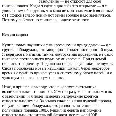
заземление — не откроют для себя
ничего нового. Когда я сделал для себя это открытие — я с
удивлением обнаружил, что многие мои знакомые (связанные
с IT сферой) слабо понимают зачем вообще надо заземляться.
Поэтому собственно сейчас вы видите этот пост.
История вопроса
Купив новые наушники с микрофоном, и придя домой — я с
грустью обнаружил, что микрофон создает посторонний шум.
Я вернулся в магазин, там на ноутбуке мы проверили, не было
никакого постороннего шума от микрофона. Придя домой
стал искать причину. Подключил старые наушники, не шумят.
Снова подключил новые наушники, шумят. Через некоторое
время я случайно прикоснулся к системному блоку ногой, и о
чудо шум значительно уменьшился.
Итак, я пришел к выводу, что на корпусе системника
возникают какие-то помехи. У меня сразу же возникла мысль
о заземлении, и я полез измерять напряжение корпуса
относительно земли. За землю сначала я взял нулевой провод,
и с удивлением обнаружил, что разность потенциалов
получилась порядка 100В. Решил измерить напряжение
относительно отопительной батареи, все те же ~100В.