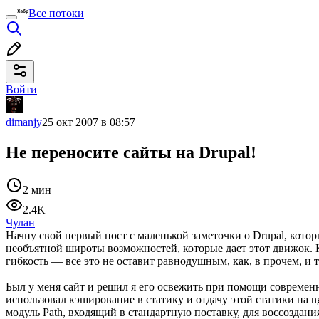
Все потоки
Войти
dimanjy
25 окт 2007 в 08:57
Не переносите сайты на Drupal!
2 мин
2.4K
Чулан
Начну свой первый пост с маленькой заметочки о Drupal, кото
необъятной широты возможностей, которые дает этот движок. К
гибкость — все это не оставит равнодушным, как, в прочем, и т
Был у меня сайт и решил я его освежить при помощи современн
использовал кэширование в статику и отдачу этой статики на 
модуль Path, входящий в стандартную поставку, для воссоздан