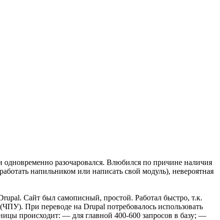
я и одновременно разочаровался. Влюбился по причине наличия
работать напильником или написать свой модуль), невероятная
upal. Сайт был самописный, простой. Работал быстро, т.к.
(ЧПУ). При переводе на Drupal потребовалось использовать
аницы происходит: — для главной 400-600 запросов в базу; —