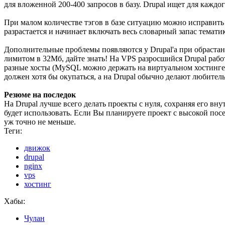
для вложенной 200-400 запросов в базу. Drupal ищет для каждо
При малом количестве тэгов в базе ситуацию можно исправить 
разрастается и начинает включать весь словарный запас темат
Дополнительные проблемы появляются у Drupal'а при обрастан
лимитом в 32Мб, дайте знать! На VPS разросшийся Drupal раб
разные хосты (MySQL можно держать на виртуальном хостинге —
должен хотя бы окупаться, а на Drupal обычно делают любител
Резюме на последок
На Drupal лучше всего делать проекты с нуля, сохраняя его в
будет использовать. Если Вы планируете проект с высокой пос
уж точно не меньше.
Теги:
движок
drupal
nginx
vps
хостинг
Хабы:
Чулан