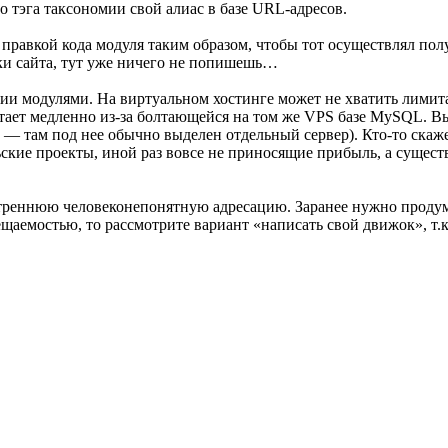
го тэга таксономии свой алиас в базе URL-адресов.
правкой кода модуля таким образом, чтобы тот осуществлял пол
ики сайта, тут уже ничего не попишешь…
ии модулями. На виртуальном хостинге может не хватить лимита
отает медленно из-за болтающейся на том же VPS базе MySQL. 
 там под нее обычно выделен отдельный сервер). Кто-то скажет,
ьские проекты, иной раз вовсе не приносящие прибыль, а сущес
нутреннюю человеконепонятную адресацию. Заранее нужно продум
ещаемостью, то рассмотрите вариант «написать свой движок», т.