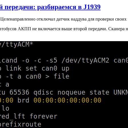
 передачи: разбираемся в J1939
Целенаправленно отключал датчик наддува для проверки своих
втобусов АКПП не включается выше второй передачи. Сканера нет