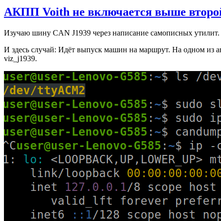
АКПП Voith не включается выше второй
Изучаю шину CAN J1939 через написание самописных утилит. 
И здесь случай: Идёт выпуск машин на маршрут. На одном из а
viz_j1939.