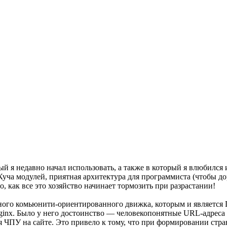
рый я недавно начал использовать, а также в который я влюбилс
уча модулей, приятная архитектура для программиста (чтобы до
о, как все это хозяйство начинает тормозить при разрастании!
ого комьюнити-ориентированного движка, которым и является Dr
nginx. Было у него достоинство — человекопонятные URL-адреса 
ия ЧПУ на сайте. Это привело к тому, что при формировании стр