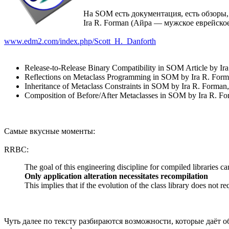
На SOM есть документация, есть обзоры, 
Ira R. Forman (Айра — мужское еврейское
www.edm2.com/index.php/Scott_H._Danforth
Release-to-Release Binary Compatibility in SOM Article by I
Reflections on Metaclass Programming in SOM by Ira R. Forma
Inheritance of Metaclass Constraints in SOM by Ira R. Forman,
Composition of Before/After Metaclasses in SOM by Ira R. Fo
Самые вкусные моменты:
RRBC:
The goal of this engineering discipline for compiled libraries ca
Only application alteration necessitates recompilation
This implies that if the evolution of the class library does not 
Чуть далее по тексту разбираются возможности, которые даёт 