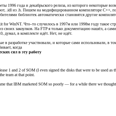
ты 1996 года и декабрьского релиза, из которого некоторые воз
оборот, .idl из .h. Пишем на модифицированном компиляторе C++,
ребителями библиотек автоматически становятся другие компил
kit for WinNT. Что–то случилось в 1997м или 1998м году такое с
з своих закоулков. На FTP я только документацию нашёл, а сами
, думал, в комплекте идёт. Нет, не идёт.
рые в разработке участвовали, и которые сами использовали, в т
ивает, когда
еских сил в эту работу
lease 1 and 2 of SOM (I even signed the disks that were to be used as th
he team at that point.
a shame that IBM marketed SOM so poorly — for a while there we though