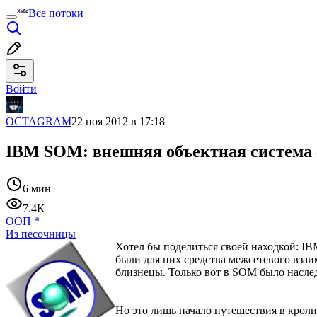
Все потоки
Войти
OCTAGRAM
22 ноя 2012 в 17:18
IBM SOM: внешняя объектная система 
6 мин
7.4K
ООП
*
Из песочницы
Хотел бы поделиться своей находкой: I
были для них средства межсетевого вза
близнецы. Только вот в SOM было насле
Но это лишь начало путешествия в кроли