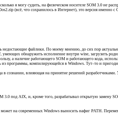
асколько я могу судить, на физическом носителе SOM 3.0 не ра
os2.zip (всё, что сохранилось в Интернет), это версия именно с
 недостающие файлики. По моему мнению, до сих пор актуальны
 умеющих обнаружить исполнение внутри wine, загрузить родные
пользу, а наличие работающего SOM и работающего кода, испол
ть из программы, компилирующейся в Windows. Тут–то и пригоди
 в сознании, влияющая на принятие решений разработчиками. У 
OM 3.0 под AIX, и, кроме того, разрабатывал открытую замену S
о он может на современных Windows выносить нафиг PATH. Переме