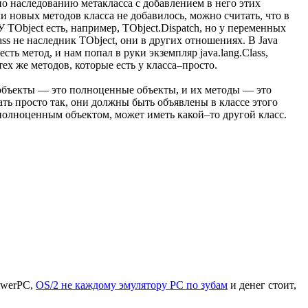
но наследованию метакласса с добавлением в него этих
и новых методов класса не добавилось, можно считать, что в
 У TObject есть, например, TObject.Dispatch, но у переменных
ss не наследник TObject, они в других отношениях. В Java
сть метод, и нам попал в руки экземпляр java.lang.Class,
ех же методов, которые есть у класса–просто.
сы–объекты — это полноценные объекты, и их методы — это
ать просто так, они должны быть объявлены в классе этого
и полноценным объектом, может иметь какой–то другой класс.
owerPC,
OS/2 не каждому эмулятору PC по зубам
и денег стоит,