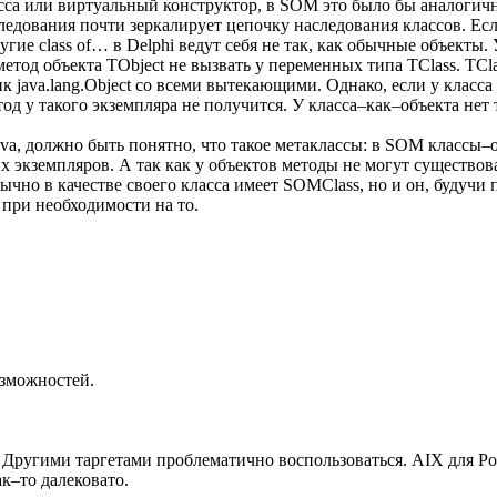
ласса или виртуальный конструктор, в SOM это было бы аналогич
следования почти зеркалирует цепочку наследования классов. Есл
угие class of… в Delphi ведут себя не так, как обычные объекты.
метод объекта TObject не вызвать у переменных типа TClass. TCla
к java.lang.Object со всеми вытекающими. Однако, если у класса е
д у такого экземпляра не получится. У класса–как–объекта нет т
 и Java, должно быть понятно, что такое метаклассы: в SOM клас
х экземпляров. А так как у объектов методы не могут существов
обычно в качестве своего класса имеет SOMClass, но и он, будуч
при необходимости на то.
озможностей.
 Другими таргетами проблематично воспользоваться. AIX для P
к–то далековато.