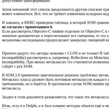
допустимые трансформации.
Затем невзначай этот список продолжается другим списком тра
может измениться. Всё, что не требует изменения исходных код
И наконец, в RRBC приведена таблица, в которой SOM сравнивае
не согласен с примечанием h
Если рассмотреть Objective-C runtime отдельно от Objective-C 
значение динамически и пересчитывают все смещения, то это од
механизмы наследования предполагают заморозку смещений вн
Приятно радует, что авторы знакомы с CLOS и не только! В таб
incompatibility) рассмотрена в, например, Reflections on Metacl
incompatibility. При явных метаклассах это становится возможн
сойдёт с рук SOM.
В SOM 2.0 применено оригинальное решение проблемы: метаклас
Метакласс класса должен быть потомком метаклассов каждого из
требованиям, он и берётся. В противном случае SOM runtime 
метакласса.
Заодно в этом документе разъясняется, что такое эти метакласс
Итак, есть и в Delphi, и в Java помимо методов объекта ещё и м