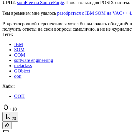
UPD2
.
somFree на SourceForge
. Пока только для POSIX систем.
Тем временем мне удалось
разобраться с IBM SOM на VAC++ 4
В краткосрочной перспективе я хотел бы выложить объединённ
получить ответы на свои вопросы самолично, а не из журнали
Теги:
IBM
SOM
COM
software engineering
metaclass
GObject
ооп
Хабы:
ООП
+10
20