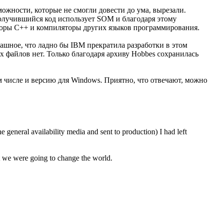
можности, которые не смогли довести до ума, вырезали.
 получившийся код использует SOM и благодаря этому
яторы C++ и компиляторы других языков программирования.
трашное, что ладно бы IBM прекратила разработки в этом
х файлов нет. Только благодаря архиву Hobbes сохранилась
ом числе и версию для Windows. Приятно, что отвечают, можно
e general availability media and sent to production) I had left
t we were going to change the world.