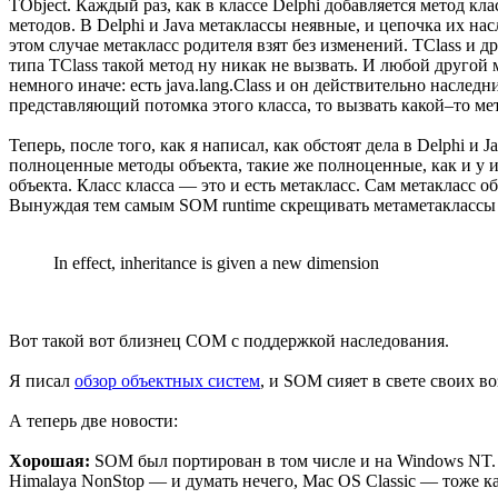
TObject. Каждый раз, как в классе Delphi добавляется метод к
методов. В Delphi и Java метаклассы неявные, и цепочка их на
этом случае метакласс родителя взят без изменений. TClass и др
типа TClass такой метод ну никак не вызвать. И любой другой 
немного иначе: есть java.lang.Class и он действительно наследни
представляющий потомка этого класса, то вызвать какой–то мето
Теперь, после того, как я написал, как обстоят дела в Delphi
полноценные методы объекта, такие же полноценные, как и у и
объекта. Класс класса — это и есть метакласс. Сам метакласс 
Вынуждая тем самым SOM runtime скрещивать метаметаклассы 
In effect, inheritance is given a new dimension
Вот такой вот близнец COM с поддержкой наследования.
Я писал
обзор объектных систем
, и SOM сияет в свете своих в
А теперь две новости:
Хорошая:
SOM был портирован в том числе и на Windows NT.
Himalaya NonStop — и думать нечего, Mac OS Classic — тоже ка