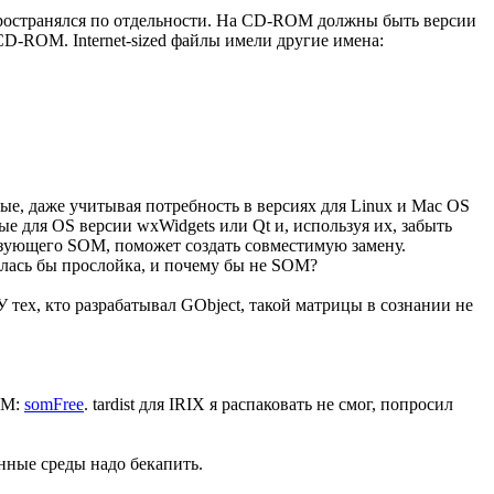
спространялся по отдельности. На CD-ROM должны быть версии
 CD-ROM. Internet-sized файлы имели другие имена:
е, даже учитывая потребность в версиях для Linux и Mac OS
 для OS версии wxWidgets или Qt и, используя их, забыть
ьзующего SOM, поможет создать совместимую замену.
лась бы прослойка, и почему бы не SOM?
тех, кто разрабатывал GObject, такой матрицы в сознании не
OM:
somFree
. tardist для IRIX я распаковать не смог, попросил
нные среды надо бекапить.