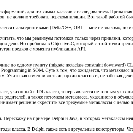
нсформаций, для тех самых классов с наследованием. Приватная
ов, не должно требовать перекомпиляции. Вот такой работой были
тся с альтернативами (Delta/C++, OBI — мне не знакомо, но инт
и считать, что мы реализуем потомков только через привязки, ко
но дело. Но проблема в Objective-C, который с этой точки зрени
утри предков с момента публикации API.
лице по одному пункту (migrate metaclass constraint downward) C
ass Programming in SOM. Суть в том, что ожидается, что метакласс
ым. Учитывая изменчивость иерархии классов и, не забывая девиз
с, указанный в IDL класса, теперь является не точным указание
 родителей, а также потомком метакласса, указанного в объявле
принимает решение скрестить все требуемые метаклассы с цель
ы. Перескажу на примере Delphi и Java, в которых метаклассы не
етоды класса. В Delphi также есть виртуальные конструкторы. Что 