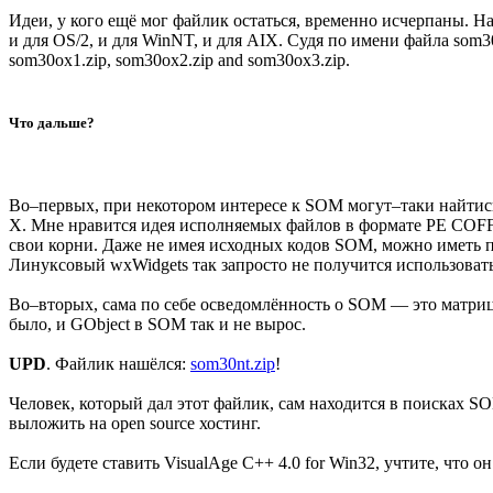
Идеи, у кого ещё мог файлик остаться, временно исчерпаны. Н
и для OS/2, и для WinNT, и для AIX. Судя по имени файла som30
som30ox1.zip, som30ox2.zip and som30ox3.zip.
Что дальше?
Во–первых, при некотором интересе к SOM могут–таки найтись
X. Мне нравится идея исполняемых файлов в формате PE COFF,
свои корни. Даже не имея исходных кодов SOM, можно иметь 
Линуксовый wxWidgets так запросто не получится использова
Во–вторых, сама по себе осведомлённость о SOM — это матрица
было, и GObject в SOM так и не вырос.
UPD
. Файлик нашёлся:
som30nt.zip
!
Человек, который дал этот файлик, сам находится в поисках S
выложить на open source хостинг.
Если будете ставить VisualAge C++ 4.0 for Win32, учтите, чт