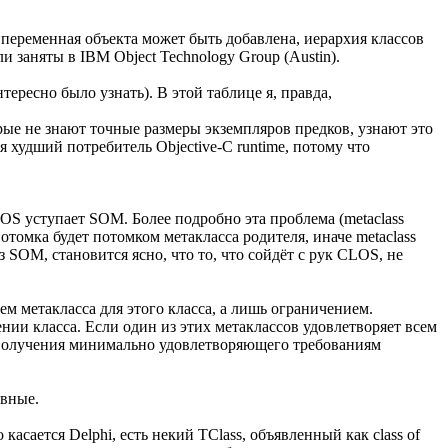
 переменная объекта может быть добавлена, иерархия классов
 заняты в IBM Object Technology Group (Austin).
ересно было узнать). В этой таблице я, правда,
торые не знают точные размеры экземпляров предков, узнают это
я худший потребитель Objective-C runtime, потому что
LOS уступает SOM. Более подробно эта проблема (metaclass
 потомка будет потомком метакласса родителя, иначе metaclass
 SOM, становится ясно, что то, что сойдёт с рук CLOS, не
м метакласса для этого класса, а лишь ограничением.
нии класса. Если один из этих метаклассов удовлетворяет всем
ю получения минимально удовлетворяющего требованиям
явные.
касается Delphi, есть некий TClass, объявленный как class of