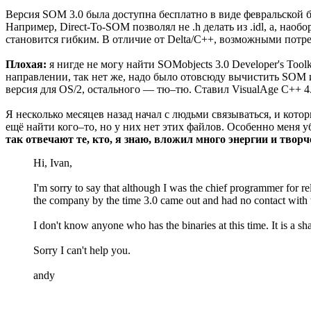
Версия SOM 3.0 была доступна бесплатно в виде февральской бе
Например, Direct-To-SOM позволял не .h делать из .idl, а, на
становится гибким. В отличие от Delta/C++, возможными пот
Плохая:
я нигде не могу найти SOMobjects 3.0 Developer's Tool
направлении, так нет же, надо было отовсюду вычистить SOM и
версия для OS/2, остального — тю–тю. Ставил VisualAge C++ 4.0
Я несколько месяцев назад начал с людьми связываться, и кото
ещё найти кого–то, но у них нет этих файлов. Особенно меня уб
так отвечают те, кто, я знаю, вложил много энергии и творч
Hi, Ivan,
I'm sorry to say that although I was the chief programmer for re
the company by the time 3.0 came out and had no contact with t
I don't know anyone who has the binaries at this time. It is 
Sorry I can't help you.
andy