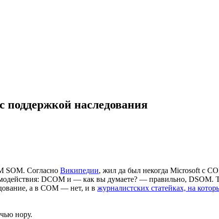
с поддержкой наследования
BM SOM. Согласно
Википедии
, жил да был некогда Microsoft с 
имодействия: DCOM и — как вы думаете? — правильно, DSOM. Так
дование, а в COM — нет, и в
журналистских статейках, на котор
чью нору.