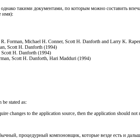
однако такими документами, по которым можно составить впечатл
 имя):
ra R. Forman, Michael H. Conner, Scott H. Danforth and Larry K. Rap
n, Scott H. Danforth (1994)
 Scott H. Danforth (1994)
rman, Scott H. Danforth, Hari Madduri (1994)
n be stated as:
require changes to the application source, then the application should not
обычный, процедурный компоновщик, которые везде есть и дальше