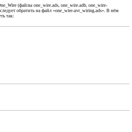
Wire (файлы one_wire.ads, one_wire.adb, one_wire-
следует обратить на файл «one_wire-avr_wiring.ads». В нём
ть так: