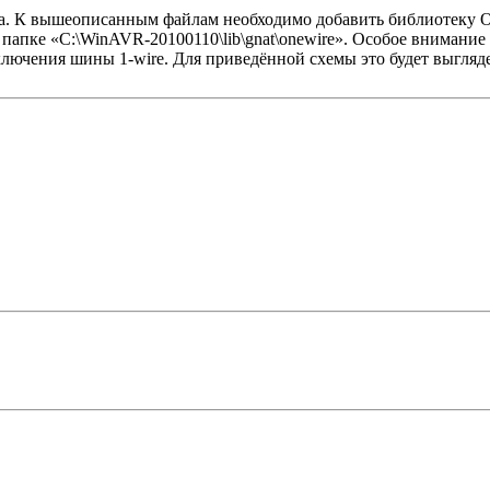
. К вышеописанным файлам необходимо добавить библиотеку One_
в папке «C:\WinAVR-20100110\lib\gnat\onewire». Особое внимание 
лючения шины 1-wire. Для приведённой схемы это будет выгляде