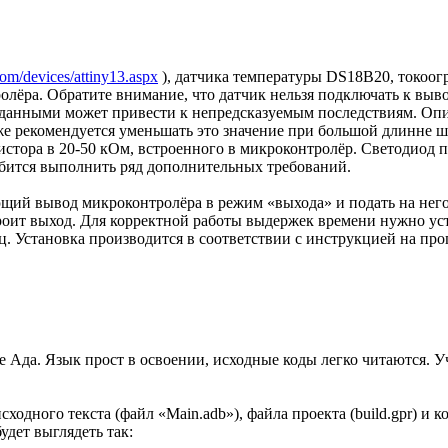
m/devices/attiny13.aspx
), датчика температуры DS18B20, токоог
олёра. Обратите внимание, что датчик нельзя подключать к вы
 данными может привести к непредсказуемым последствиям. Опи
 же рекомендуется уменьшать это значение при большой длинне
зистора в 20-50 кОм, встроенного в микроконтролёр. Светодиод
бится выполнить ряд дополнительных требований.
ющий вывод микроконтролёра в режим «выхода» и подать на нег
троит выход. Для корректной работы выдержек времени нужно уст
. Установка производится в соответствии с инструкцией на про
ке Ада. Язык прост в освоении, исходные коды легко читаются. 
сходного текста (файл «Main.adb»), файла проекта (build.gpr) и
дет выглядеть так: