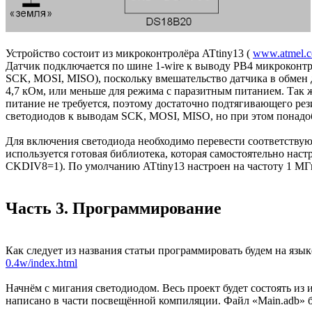
Устройство состоит из микроконтролёра ATtiny13 (
www.atmel.co
Датчик подключается по шине 1-wire к выводу PB4 микроконтр
SCK, MOSI, MISO), поскольку вмешательство датчика в обмен
4,7 кОм, или меньше для режима с паразитным питанием. Так
питание не требуется, поэтому достаточно подтягивающего ре
светодиодов к выводам SCK, MOSI, MISO, но при этом понадо
Для включения светодиода необходимо перевести соответству
используется готовая библиотека, которая самостоятельно нас
CKDIV8=1). По умолчанию ATtiny13 настроен на частоту 1 МГц
Часть 3. Программирование
Как следует из названия статьи программировать будем на язы
0.4w/index.html
Начнём с мигания светодиодом. Весь проект будет состоять из и
написано в части посвещённой компиляции. Файл «Main.adb» бу