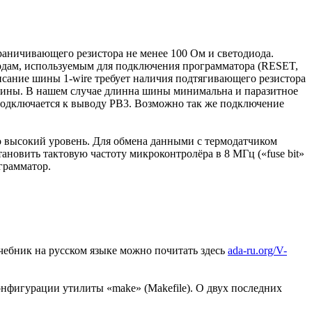
раничивающего резистора не менее 100 Ом и светодиода.
водам, используемым для подключения программатора (RESET,
сание шины 1-wire требует наличия подтягивающего резистора
 шины. В нашем случае длинна шины минимальна и паразитное
 подключается к выводу PB3. Возможно так же подключение
о высокий уровень. Для обмена данными с термодатчиком
ановить тактовую частоту микроконтролёра в 8 МГц («fuse bit»
грамматор.
Учебник на русском языке можно почитать здесь
ada-ru.org/V-
 конфигурации утилиты «make» (Makefile). О двух последних