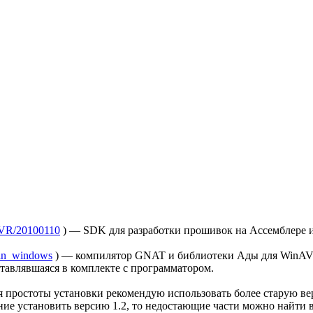
nAVR/20100110
) — SDK для разработки прошивок на Ассемблере и 
/bin_windows
) — компилятор GNAT и библиотеки Ады для WinAVR
ставлявшаяся в комплекте с программатором.
ля простоты установки рекомендую использовать более старую в
лание установить версию 1.2, то недостающие части можно найти