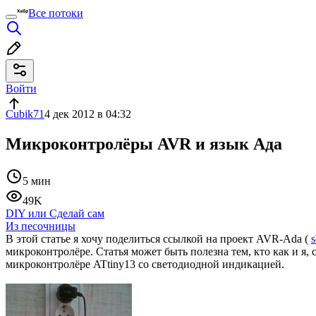
Все потоки
Войти
Cubik71
4 дек 2012 в 04:32
Микроконтролёры AVR и язык Ада
5 мин
49K
DIY или Сделай сам
Из песочницы
В этой статье я хочу поделиться ссылкой на проект AVR-Ada (
s
микроконтролёре. Статья может быть полезна тем, кто как и я
микроконтролёре ATtiny13 со светодиодной индикацией.