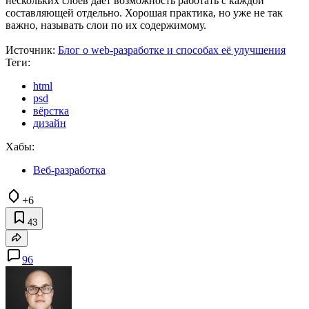
нескольких слоёв даёт возможность работать с каждой
составляющей отдельно. Хорошая практика, но уже не так
важно, называть слои по их содержимому.
Источник:
Блог о web-разработке и способах её улучшения
Теги:
html
psd
вёрстка
дизайн
Хабы:
Веб-разработка
+6
43
96