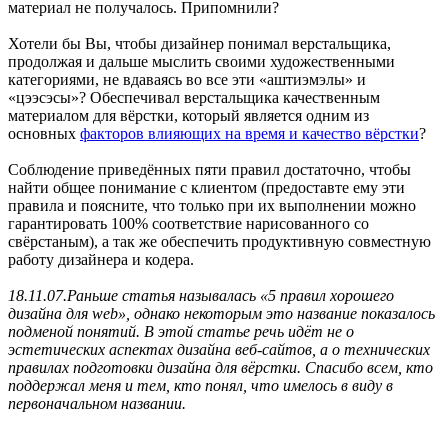
материал не получалось. Припомнили?
Хотели бы Вы, чтобы дизайнер понимал верстальщика,
продолжая и дальше мыслить своими художественными
категориями, не вдаваясь во все эти «аштиэмэлы» и
«цээсэсы»? Обеспечивал верстальщика качественным
материалом для вёрстки, который является одним из
основных
факторов влияющих на время и качество вёрстки
?
Соблюдение приведённых пяти правил достаточно, чтобы
найти общее понимание с клиентом (предоставте ему эти
правила и поясните, что только при их выполнении можно
гарантировать 100% соответствие нарисованного со
свёрстаным), а так же обеспечить продуктивную совместную
работу дизайнера и кодера.
18.11.07.Раньше статья называлась «5 правил хорошего
дизайна для web», однако некоторым это название показалось
подменой понятий. В этой статье речь идёт не о
эстетических аспектах дизайна веб-сайтов, а о технических
правилах подготовки дизайна для вёрстки. Спасибо всем, кто
поддержал меня и тем, кто понял, что имелось в виду в
первоначальном названии.