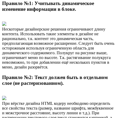
Правило №1: Учитывать динамическое
изменение информации в блоке.
Нескоторые дизайнерские решения ограничивают длину
контента. Использовать такие элементы в дизайне не
рационально, т.к. контент это динамическая часть,
предполагающая возможное расширение. Следует быть очень
осторожным используя ограниченную область для
динамического содержимого. Полукруг на рисунке выше,
ограничивает меню по высоте. Т.к. растягивание полукруга
невозможно, то при добавлении ещё нескольких пунктов в
меню, дизайн разорвётся.
Правило №2: Текст должен быть в отдельном
слое (не растеризованном).
При вёрстке дизайна HTML кодеру необходимо определить
все свойства текста (размер, название шрифта, межбуквенное
и межстрочное расстояние, высоту линии и т.д.). При
растеризации текстового слоя текст становится картинкой, а