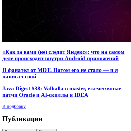
«Как за вами (не) следит Яндекс»: что на самом
деле происходит внутри Android-приложений
Я фанател от MDT. Потом его не стало — и я
написал свой
Java Digest #38: Valhalla в master, ежемесячные
патчи Oracle и AI-скиллы в IDEA
В подборку
Публикации