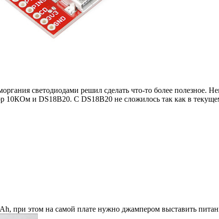
органия светодиодами решил сделать что-то более полезное. Н
ор 10КОм и DS18B20. С DS18B20 не сложилось так как в текущем 
Ah, при этом на самой плате нужно джампером выставить питани