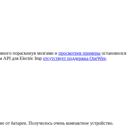
емного пораскинув мозгами и
просмотрев примеры
остановился
API для Electric Imp
отсутствует поддержка OneWire
.
е от батареи. Получилось очень компактное устройство.