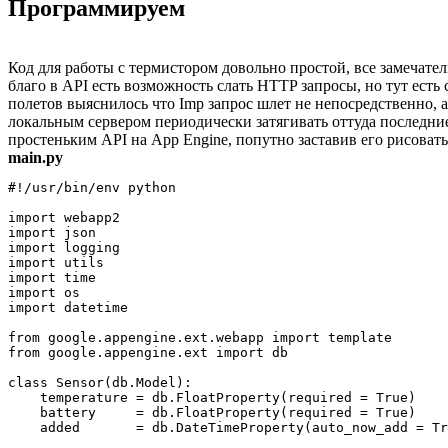
Программируем
Код для работы с термистором довольно простой, все замечатель
благо в API есть возможность слать HTTP запросы, но тут есть
полетов выяснилось что Imp запрос шлет не непосредственно, а 
локальным сервером периодически затягивать оттуда последни
простеньким API на App Engine, попутно заставив его рисовать 
main.py
#!/usr/bin/env python

import webapp2

import json

import logging

import utils

import time

import os

import datetime

from google.appengine.ext.webapp import template

from google.appengine.ext import db

class Sensor(db.Model):

    temperature = db.FloatProperty(required = True)

    battery     = db.FloatProperty(required = True)

    added       = db.DateTimeProperty(auto_now_add = Tr