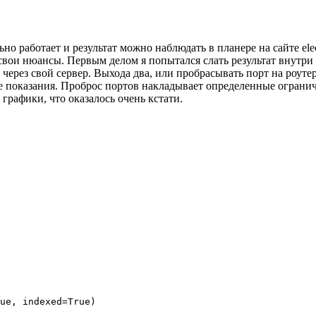
но работает и результат можно наблюдать в планере на сайте elec
 свои нюансы. Первым делом я попытался слать результат внутри 
через свой сервер. Выхода два, или пробрасывать порт на роутер
е показания. Проброс портов накладывает определенные огранич
графики, что оказалось очень кстати.
ue, indexed=True)
