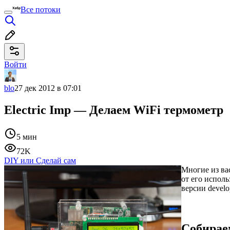
Все потоки
Войти
blo
27 дек 2012 в 07:01
Electric Imp — Делаем WiFi термометр
5 мин
72K
DIY или Сделай сам
Многие из вас
от его испол
версии develo
Собирае