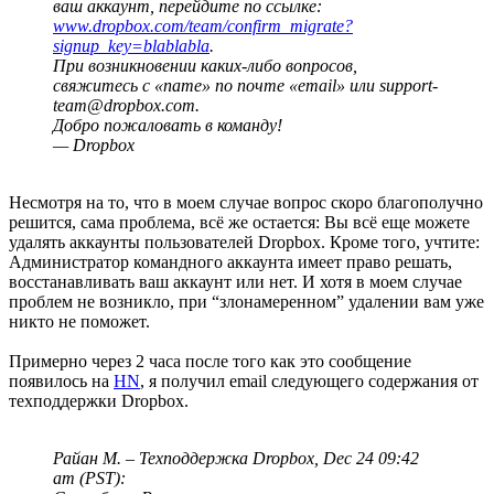
ваш аккаунт, перейдите по ссылке:
www.dropbox.com/team/confirm_migrate?
signup_key=blablabla
.
При возникновении каких-либо вопросов,
свяжитесь с «name» по почте «email» или support-
team@dropbox.com.
Добро пожаловать в команду!
— Dropbox
Несмотря на то, что в моем случае вопрос скоро благополучно
решится, сама проблема, всё же остается: Вы всё еще можете
удалять аккаунты пользователей Dropbox. Кроме того, учтите:
Администратор командного аккаунта имеет право решать,
восстанавливать ваш аккаунт или нет. И хотя в моем случае
проблем не возникло, при “злонамеренном” удалении вам уже
никто не поможет.
Примерно через 2 часа после того как это сообщение
появилось на
HN
, я получил email следующего содержания от
техподдержки Dropbox.
Райан М. – Техподдержка Dropbox, Dec 24 09:42
am (PST):