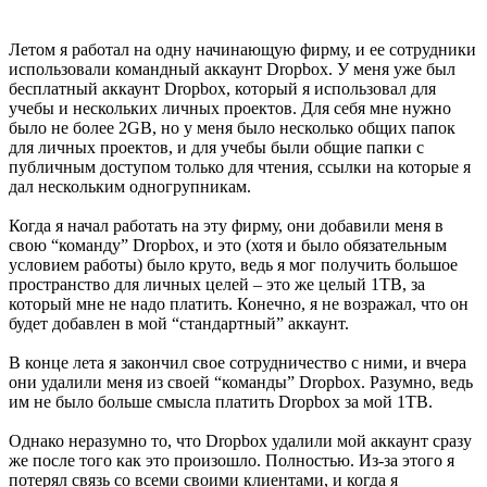
Летом я работал на одну начинающую фирму, и ее сотрудники
использовали командный аккаунт Dropbox. У меня уже был
бесплатный аккаунт Dropbox, который я использовал для
учебы и нескольких личных проектов. Для себя мне нужно
было не более 2GB, но у меня было несколько общих папок
для личных проектов, и для учебы были общие папки с
публичным доступом только для чтения, ссылки на которые я
дал нескольким одногрупникам.
Когда я начал работать на эту фирму, они добавили меня в
свою “команду” Dropbox, и это (хотя и было обязательным
условием работы) было круто, ведь я мог получить большое
пространство для личных целей – это же целый 1TB, за
который мне не надо платить. Конечно, я не возражал, что он
будет добавлен в мой “стандартный” аккаунт.
В конце лета я закончил свое сотрудничество с ними, и вчера
они удалили меня из своей “команды” Dropbox. Разумно, ведь
им не было больше смысла платить Dropbox за мой 1TB.
Однако неразумно то, что Dropbox удалили мой аккаунт сразу
же после того как это произошло. Полностью. Из-за этого я
потерял связь со всеми своими клиентами, и когда я