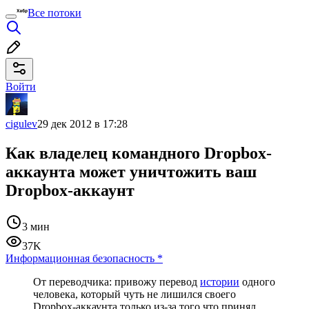
Все потоки
Войти
cigulev
29 дек 2012 в 17:28
Как владелец командного Dropbox-
аккаунта может уничтожить ваш
Dropbox-аккаунт
3 мин
37K
Информационная безопасность
*
От переводчика: привожу перевод
истории
одного
человека, который чуть не лишился своего
Dropbox-аккаунта только из-за того что принял