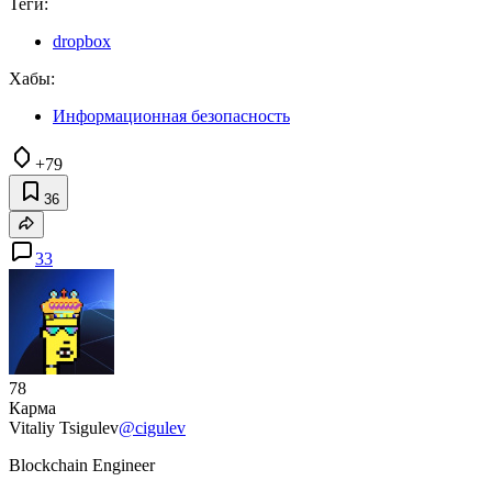
Теги:
dropbox
Хабы:
Информационная безопасность
+79
36
33
78
Карма
Vitaliy Tsigulev
@cigulev
Blockchain Engineer