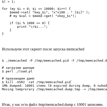
$| = 1;

for (my $i = 0; $i <= 10000; $i++) {

    $memd->set( "key_$i", "x"x100 . " [$i]" );

    # my $val = $memd->get( "xkey_$i");

    if ($i % 1000 == 0) {

        print "\r$i...";

    }

Используем этот скрипт после запуска memcached
$ ./memcached -P /tmp/memcached.pid -F /tmp/memcached.d
# загрузим данные

$ perl ./load.pl

# произведем дамп

$ kill -USR2 `cat /tmp/memcached.pid`

1Mb dumped: 10001 items (0 expired during dump, 0 nuked
Итак, у нас есть файл /tmp/memcached.dump с 10001 записями.