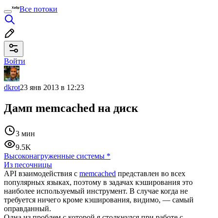
Все потоки
Войти
dkrot
23 янв 2013 в 12:23
Дамп memcached на диск
3 мин
9.5K
Высоконагруженные системы
*
Из песочницы
API взаимодействия с
memcached
представлен во всех
популярных языках, поэтому в задачах кэширования это
наиболее используемый инструмент. В случае когда не
требуется ничего кроме кэширования, видимо, — самый
оправданный.
Одна из проблем с которой я столкнулся при работе с