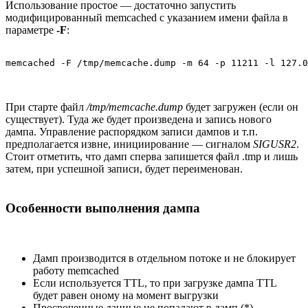
Использование простое — достаточно запустить
модифицированный memcached с указанием имени файла в
параметре
-F
:
При старте файл
/tmp/memcache.dump
будет загружен (если он
существует). Туда же будет произведена и запись нового
дампа. Управление распорядком записи дампов и т.п.
предполагается извне, инициирование — сигналом
SIGUSR2
.
Стоит отметить, что дамп сперва запишется файл .tmp и лишь
затем, при успешной записи, будет переименован.
Особенности выполнения дампа
Дамп производится в отдельном потоке и не блокирует
работу memcached
Если используется
TTL
, то при загрузке дампа TTL
будет равен оному на момент выгрузки
Просроченные данные не попадают в дамп (*)