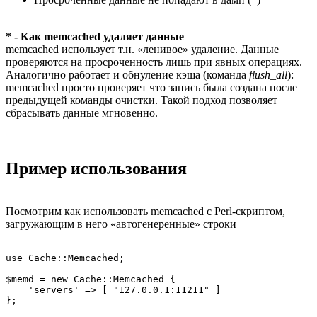
* - Как memcached удаляет данные
memcached использует т.н. «ленивое» удаление. Данные
проверяются на просроченность лишь при явных операциях.
Аналогично работает и обнуление кэша (команда
flush_all
):
memcached просто проверяет что запись была создана после
предыдущей команды очистки. Такой подход позволяет
сбрасывать данные мгновенно.
Пример использования
Посмотрим как использовать memcached с Perl-скриптом,
загружающим в него «автогенеренные» строки
use Cache::Memcached;

$memd = new Cache::Memcached {

    'servers' => [ "127.0.0.1:11211" ]

};
