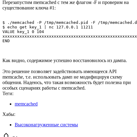
Перезапустим memcached с тем же флагом -F и проверим на
существование ключа #1:
$ ./memcached -P /tmp/memcached.pid -F /tmp/memcached.d
$ echo get key_1 | nc 127.0.0.1 11211

VALUE key_1 0 104

xxxxxxxxxxxxxxxxxxxxxxxxxxxxxxxxxxxxxxxxxxxxxxxxxxxxxxx
Как видно, содержимое успешно восстановилось из дампа.
Это решение позволяет задействовать имеющееся API
memcache, т.е. использовать дамп не модифицируя схему
общения. Надеюсь, что такая возможность будет полезна при
особых сценариях работы с memcached.
Теги:
memcached
Хабы:
Высоконагруженные системы