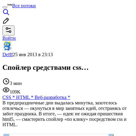
Все потоки
Войти
Defff
25 янв 2013 в 23:13
Cпойлер средствами css…
3 мин
109K
CSS
*
HTML
*
Веб-разработка
*
В предпраздничные дни выдалась минутка, захотелось
отвлечься — окунуться в мир занятных идей, отстранясь от
забот праздника. В итоге, — идея: не ожидая пришествия
html5, — смастерить спойлер «по клику» посредством css и
HTML.