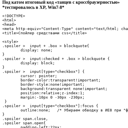
Под катом итоговый код «танцев c кроссбраузерностью»
*тестировалось в ХP, Win7-8*
<!DOCTYPE>

<html>

<head>

<meta http-equiv="Content-Type" content="text/html; cha
<title>Cпойлер средствами css</title>

<style>

.spoiler >  input + .box > blockquote{

	display: none;

}

.spoiler >  input:checked + .box > blockquote {

	display: block;

}

.spoiler >  input[type="checkbox"] {

	cursor: pointer;

	border-color:transparent!important;

	border-style:none!important;

	background:transparent none!important;

	position:relative;z-index:1;

	margin:-10px 0 -30px -230px;

 }

.spoiler >  input[type="checkbox"]:focus {

	outline:none;	/* Убираем обводку в ИЕ8 при "фокусе" */

}

.spoiler span.close,

.spoiler span.open{

	padding-left:22px;
