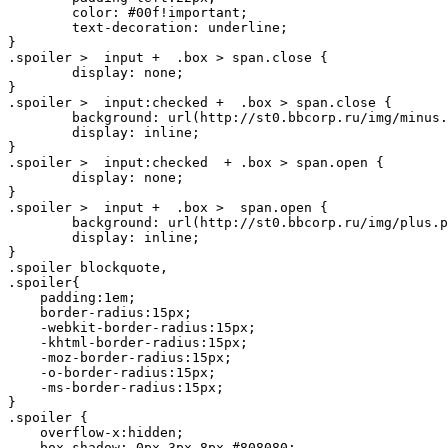
	color: #00f!important;

	text-decoration: underline;

}

.spoiler >  input +  .box > span.close {

	display: none;

}

.spoiler >  input:checked +  .box > span.close {

	background: url(http://st0.bbcorp.ru/img/minus.png) 4px 60% no-repeat;

	display: inline;

}

.spoiler >  input:checked  + .box > span.open {

	display: none;

}

.spoiler >  input +  .box >  span.open {

	background: url(http://st0.bbcorp.ru/img/plus.png) 4px  60% no-repeat;

	display: inline;

}

.spoiler blockquote,

.spoiler{

    padding:1em;

    border-radius:15px;

    -webkit-border-radius:15px;

    -khtml-border-radius:15px;

    -moz-border-radius:15px;

    -o-border-radius:15px;

    -ms-border-radius:15px;

}

.spoiler {

    overflow-x:hidden;

    box-shadow: 0px 3px 8px #808080;
