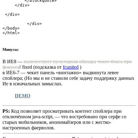
         </blockquote>

     </div>

 </div>

          </div>

</body>

</html>
Минусы:
В ИЕ8 —
наличествует пунктирная обводка чекит-бокса при
фокусе;
// fixed (подсказка от
fcunited
)
в ИЕ6-7 — чекит панель «винтажно» выдвинута левее
спойлера; (Но мы и не ставили себе задачу поддержку данных
Ие в изначальных замыслах.
DEMO
PS:
Код позволяет просматривать контент спойлера при
отключённом java-script, — что востребовано при серфе со
старых мобильников, анонимайзеров или с жестко-
настроенных фаерволов.