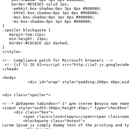
    border:#E5E5E5 solid 2px;

    -webkit-box-shadow:0px 3px 8px #808080;

    -khtml-box-shadow:0px 3px 8px #808080;

    -moz-box-shadow:0px 3px 8px #808080;

    -ms-box-shadow:0px 3px 8px #808080;

}

.spoiler blockquote {

   margin-top:12px;

   min-height: 23px;

   border:#CDCDCD 2px dashed;

}

</style>

<!-- Compliance patch for Microsoft browsers -->

 <!--[if lt IE 9]><script src="http://ie7-js.googlecode
</head>

<body>

           <div id="wrap" style="padding:200px 40px;wid
<div class="spoiler">

<!--* Добавлен tabindex="-1" для снятия фокуса при пере
<input style="width:360px;height:45px;" type="checkbox"
     <div class="box">

         <span class=close>Скрыть</span><span class=ope
         <blockquote class="Untext">

Lorem Ipsum is simply dummy text of the printing and ty