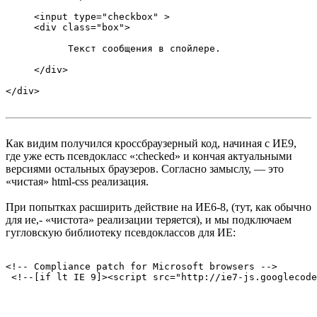
     <input type="checkbox" >

     <div class="box">

           Текст сообщения в спойлере.

     </div>

Как видим получился кроссбраузерный код, начиная с ИЕ9,
где уже есть псевдокласс «:checked» и кончая актуальными
версиями остальных браузеров. Cогласно замыслу, — это
«чистая» html-css реализация.
При попытках расширить действие на ИЕ6-8, (тут, как обычно
для ие,- «чистота» реализации теряется), и мы подключаем
гугловскую библиотеку псевдоклассов для ИЕ:
<!-- Compliance patch for Microsoft browsers -->
