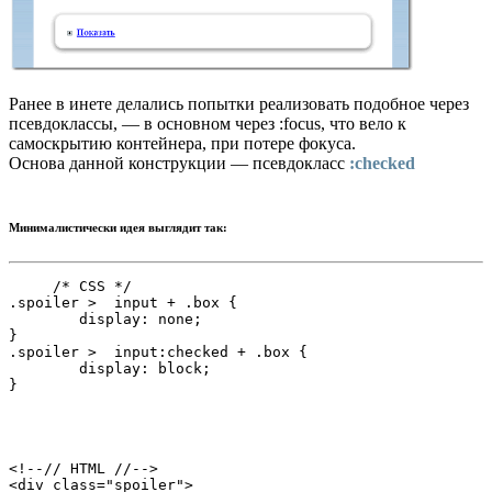
Ранее в инете делались попытки реализовать подобное через
псевдоклассы, — в основном через :focus, что вело к
самоскрытию контейнера, при потере фокуса.
Основа данной конструкции — псевдокласс
:checked
Минималистически идея выглядит так:
     /* CSS */

.spoiler >  input + .box {

	display: none;

}

.spoiler >  input:checked + .box {

	display: block;

<!--// HTML //-->

<div class="spoiler">
