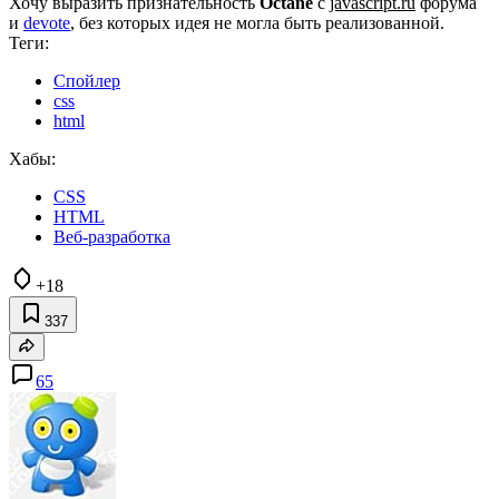
Хочу выразить признательность
Octane
с
javascript.ru
форума
и
devote
, без которых идея не могла быть реализованной.
Теги:
Cпойлер
css
html
Хабы:
CSS
HTML
Веб-разработка
+18
337
65