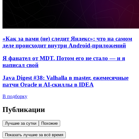
«Как за вами (не) следит Яндекс»: что на самом
деле происходит внутри Android-приложений
Я фанател от MDT. Потом его не стало — и я
написал свой
Java Digest #38: Valhalla в master, ежемесячные
патчи Oracle и AI-скиллы в IDEA
В подборку
Публикации
Лучшие за сутки
Похожие
Показать лучшие за всё время