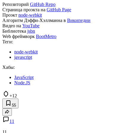
Репозиторий
GitHub Repo
Страница проэкта на
GitHub Page
Проэкт
node-webkit
Алгоритм Дэффи-Хэллманна в
Википедии
Видео на
YouTube
Библиотека
jsbn
Web фреймворк
BootMetro
Теги:
node-webkit
javascript
Хабы:
JavaScript
Node.JS
+12
55
11
11