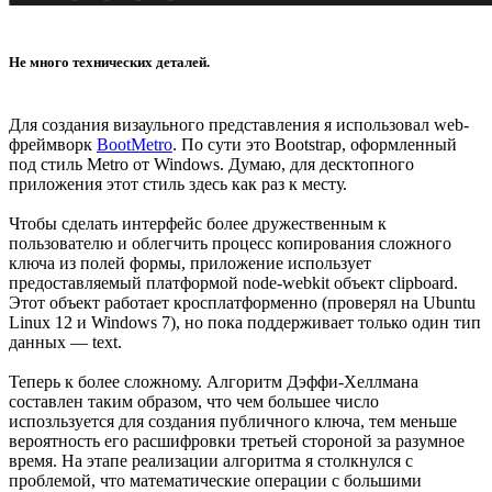
Не много технических деталей.
Для создания визаульного представления я использовал web-
фреймворк
BootMetro
. По сути это Bootstrap, оформленный
под стиль Metro от Windows. Думаю, для десктопного
приложения этот стиль здесь как раз к месту.
Чтобы сделать интерфейс более дружественным к
пользователю и облегчить процесс копирования сложного
ключа из полей формы, приложение использует
предоставляемый платформой node-webkit объект clipboard.
Этот объект работает кросплатформенно (проверял на Ubuntu
Linux 12 и Windows 7), но пока поддерживает только один тип
данных — text.
Теперь к более сложному. Алгоритм Дэффи-Хеллмана
составлен таким образом, что чем большее число
испозльзуется для создания публичного ключа, тем меньше
вероятность его расшифровки третьей стороной за разумное
время. На этапе реализации алгоритма я столкнулся с
проблемой, что математические операции с большими