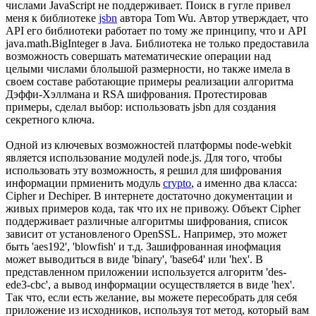
числами JavaSсript не поддерживает. Поиск в гугле привел
меня к библиотеке
jsbn
автора Tom Wu. Автор утверждает, что
API его библиотеки работает по тому же принципу, что и API
java.math.BigInteger в Java. Библиотека не только предоставила
возможность совершать математические операции над
целыми числами блольшой размерности, но также имела в
своем составе работающие примеры реализации алгоритма
Дэффи-Хэллмана и RSA шифрования. Протестировав
примеры, сделал выбор: использовать jsbn для создания
секретного ключа.
Одной из ключевых возможностей платформы node-webkit
является использование модулей node.js. Для того, чтобы
использовать эту возможность, я решил для шифрования
информации прмиенить модуль
crypto
, а именно два класса:
Cipher и Dechiper. В интернете достаточно документации и
живых примеров кода, так что их не привожу. Объект Cipher
поддерживает различные алгоритмы шифрования, список
зависит от установленого OpenSSL. Например, это может
быть 'aes192', 'blowfish' и т.д. Зашифрованная инофмация
может выводиться в виде 'binary', 'base64' или 'hex'. В
представленном приложении используется алгоритм 'des-
ede3-cbc', а вывод информации осуществляется в виде 'hex'.
Так что, если есть желание, вы можете пересобрать для себя
приложение из исходников, используя тот метод, который вам