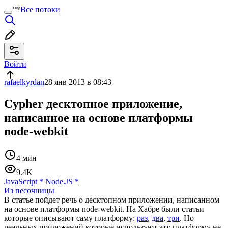
Все потоки
Войти
rafaelkyrdan
28 янв 2013 в 08:43
Cypher десктопное приложение,
написанное на основе платформы
node-webkit
4 мин
9.4K
JavaScript
*
Node.JS
*
Из песочницы
В статье пойдет речь о десктопном приложении, написанном
на основе платформы node-webkit. На Хабре были статьи
которые описывают саму платформу:
раз
,
два
,
три
. Но
реальных приложений которые используют эту платформу не