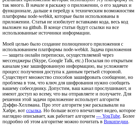
так много. В начале я раскажу о приложении, о его задачах и
функционале, дальше я перейду к техническим возможностям
платформы node-webkit, которые были использованы в
приложении. Статья не изобилует вставками кода, весь код
выложен на github. В конце статьи будут ссылки на все
использованные источники информации.
Моей целью было создание полноценного приложения с
использованием платформы node-webkit. Задача приложения
— защита онлайн переписки, осуществляемой через
мессенджеры (Skype, Google Talk, еtc.) Посылая по открытым
каналам уже зашифрованную информацию, вы усложняете
процесс получения доступа к данным третьей стороной.
Существует множество способов зашифровать сообщение, но
проблема в том, что ключ для шифрования нужно сообщить
вашему собеседнику. Допустим, ваш канал прослушивают, и
имеют доступ ко всему, что вы отправляете и получаете. Для
решения этой задачи приложение использует алгоритм
Дэффи-Хеллмана. Про этот алгоритм уже расказывали на
Хабре, вот
ссылка
. Но больше всего впечатляет видео, которое
наглядно описывает, как работает алгоритм
— YouTube
. Более
подробно об этом алгоритме можно почитать в
Википедии
.