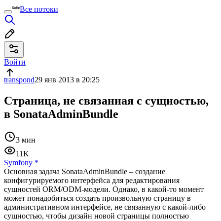
Все потоки
Войти
transpond
29 янв 2013 в 20:25
Страница, не связанная с сущностью,
в SonataAdminBundle
3 мин
11K
Symfony
*
Основная задача SonataAdminBundle – создание
конфигурируемого интерфейса для редактирования
сущностей ORM/ODM-модели. Однако, в какой-то момент
может понадобиться создать произвольную страницу в
административном интерфейсе, не связанную с какой-либо
сущностью, чтобы дизайн новой страницы полностью