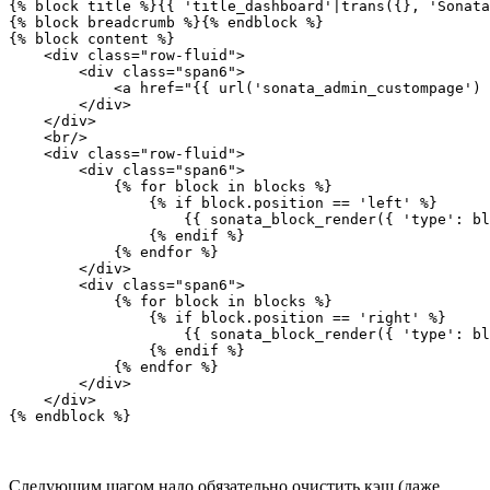
{% block title %}{{ 'title_dashboard'|trans({}, 'Sonata
{% block breadcrumb %}{% endblock %}

{% block content %}

    <div class="row-fluid">

        <div class="span6">

            <a href="{{ url('sonata_admin_custompage') 
        </div>

    </div>

    <br/>

    <div class="row-fluid">

        <div class="span6">

            {% for block in blocks %}

                {% if block.position == 'left' %}

                    {{ sonata_block_render({ 'type': bl
                {% endif %}

            {% endfor %}

        </div>

        <div class="span6">

            {% for block in blocks %}

                {% if block.position == 'right' %}

                    {{ sonata_block_render({ 'type': bl
                {% endif %}

            {% endfor %}

        </div>

    </div>

Следующим шагом надо обязательно очистить кэш (даже,