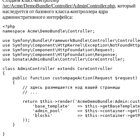
Создаём класс-контроллер
/src/Acme/DemoBundle/Controller/AdminController.php
, который
наследуется от базового класса-контроллера ядра
административного интерфейса:
<?php

namespace Acme\DemoBundle\Controller;

use Symfony\Bundle\FrameworkBundle\Controller\Controlle
use Symfony\Component\HttpKernel\Exception\NotFoundHttp
use Symfony\Component\HttpFoundation\Request;

use Symfony\Component\HttpFoundation\Response;

use Sonata\AdminBundle\Controller\CoreController;

class AdminController extends CoreController

{

    public function custompageAction(Request $request)

    {

        // здесь размещается код вашей страницы

        // ...

        return $this->render('AcmeDemoBundle:Admin:cust
            'base_template'   => $this->getBaseTemplate
            'admin_pool'      => $this->container->get(
            'blocks'          => $this->container->getP
        ));

    }
