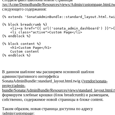
/src/Acme/DemoBundle/Resources/views/Admin/custompage.html.tw
следующего содержания:
{% extends 'SonataAdminBundle::standard_layout.html.twi
{% block breadcrumb %}

    <li><a href="{{ url('sonata_admin_dashboard') }}">{
    <li class="active">Custom Page</li>                
{% endblock %}

{% block content %}

    <h1>Custom Page</h1>                               
    Custom content

В данном шаблоне мы расширяем основной шаблон
административного интерфейса
SonataAdminBundle::standard_layout.html.twig (
/vendor/sonata-
project/admin-
bundle/Sonata/AdminBundle/Resources/views/standard_layout.html.
формируем хлебные крошки (блок breadcrumb) и размещаем,
собственно, содержимое новой страницы в блоке content.
Таким образом, новая страница доступна по адресу
/admin/custompage: