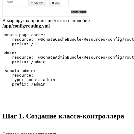
В маршрутах прописано что-то наподобие
/app/config/routing.yml
sonata_page_cache:

    resource: '@SonataCacheBundle/Resources/config/rout
    prefix: /

admin:

    resource: '@SonataAdminBundle/Resources/config/rout
    prefix: /admin

_sonata_admin:

    resource: .

    type: sonata_admin

Шаг 1. Создание класса-контроллера