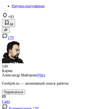
Научно-популярное
+83
58
179
149
Карма
Александр Майоров
@0xy
Geekjob.ru — анонимный поиск работы
Подписаться
Сайт
Комментарии 179