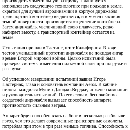
производить моментальную разгрузку. Планируется
использовать следующую технологию: при подходе к земле,
скрытый для лучшей аэродинамики в корпусе дирижабля
транспортный контейнер выдвигается, и в момент касания
земной поверхности производится отцепление контейнера.
Затем дирижабль, увеличивший свою плавучесть, резко
набирает высоту, а транспортный контейнер остается на
земле.
Испытания прошли в Тастине, штат Калифорния. В ходе
тестов уменьшенный прототип дирижабля не покидал ангар
времен Второй мировой войны. Целью испытаний была
проверка системы изменения подъемной силы при погрузке и
разгрузке.
Об успешном завершении испытаний заявил Игорь
Пастернак, глава и основатель компании Aeros. В кабине
пилота находился Мунир Джоджо-Вердже, инженер компании
и руководитель испытаний. По его словам, беспокойство
создателей дирижабля вызывает способность аппарата
противостоять сильным ветрам.
Аппарат будет способен взять на борт в несколько раз больше
груза, чем это делают современные транспортные самолеты,
потребляя при этом в три раза меньше топлива. Способность к