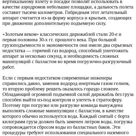
вертикальному взлету и посадке позволят использовать в
качестве аэродромов небольшие площадки, а дальность полета
составит тысячи километров. Гибридным этот летательный
аппарат считается из-за форму корпуса и крыльев, создающих
при движении дополнительную подъемную силу.
«Золотым веком» классических дирижаблей стали 20-е и
первая половина 30-х гг. прошлого века. При большой
грузоподъемности и экономичности они имели два серьезных
недостатка — горючий газ водород, способный уничтожить
аппарат за несколько секунд, и необходимость сложных
манипуляций с балластом во время погрузочно-разгрузочный
работ.
Если с первым недостатком современные инженеры
справились давно, заменив водород инертным газом гелием,
то вторую проблему решить оказалось гораздо сложнее.
Обладающий огромной подъемной силой дирижабль без груза
способен выйти из-под контроля и улететь в стратосферу.
Поэтому при погрузке или разгрузке команда вынуждена
выполнять сложные манипуляции с балластом, в качестве
которого обычно используется вода. Каждый снятый с борта
килограмм груза должен быть заменен литром воды, погрузка
сопровождается сбросом воды из балластных баков. Эти
процедуры требуют использования специального наземного