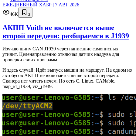
ЕЖЕДНЕВНЫЙ ХАБР | 7 АВГ 2026
46K
3
АКПП Voith не включается выше
второй передачи: разбираемся в J1939
Изучаю шину CAN J1939 через написание самописных
утилит. Целенаправленно отключал датчик наддува для
проверки своих программ.
И здесь случай: Идёт выпуск машин на маршрут. На одном из
автобусов АКПП не включается выше второй передачи.
Сканера нет читать нечем. Но есть C, Linux, CANable,
map_id_j1939, viz_j1939.