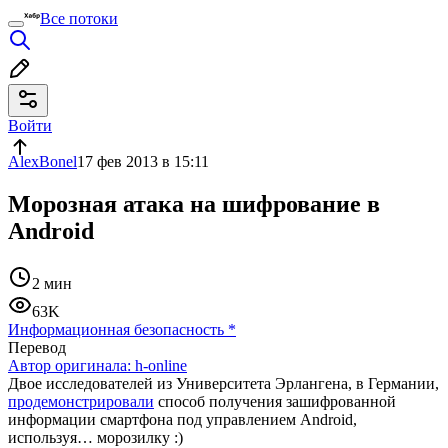
Все потоки
Войти
AlexBonel
17 фев 2013 в 15:11
Морозная атака на шифрование в
Android
2 мин
63K
Информационная безопасность
*
Перевод
Автор оригинала:
h-online
Двое исследователей из Университета Эрлангена, в Германии,
продемонстрировали
способ получения зашифрованной
информации смартфона под управлением Android,
используя… морозилку :)