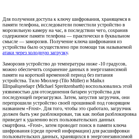
Для получения доступа к ключу шифрования, хранящемся в
памяти телефона, исследователи поместили устройство в
морозильную камеру на час, в последствии чего, сохранив
содержимое памяти телефона — практически в буквальном
смысле — заморозив. Получение ключа шифрования из
устройства было осуществлено при помощи так называемой
атаки через холодную загрузку
.
Заморозив устройство до температуры ниже -10 градусов,
можно обеспечить сохранение данных в энергозависимой
памяти на короткий временной период без питания
устройства. Тило Мюллер (Tilo Müller) и Майкл
Шпрайценбарт (Michael Spreitzenbarth) воспользовались этой
уязвимостью для отсоединения батареи устройства для
последующей перезагрузки. Затем, запустив загрузчик, они
перепрошили устройство своей прошивкой под говорящим
названием «Frost». Для того, чтобы это сработало, загрузчик
должен быть уже разблокирован, так как любая разблокировка
приведет к удалению всех пользовательских данных
смартфона. «Frost», затем проводит поиск в памяти ключа
шифрования (среди прочей информации) для расшифровки
пользовательских данных, хранящихся в энергонезависимой