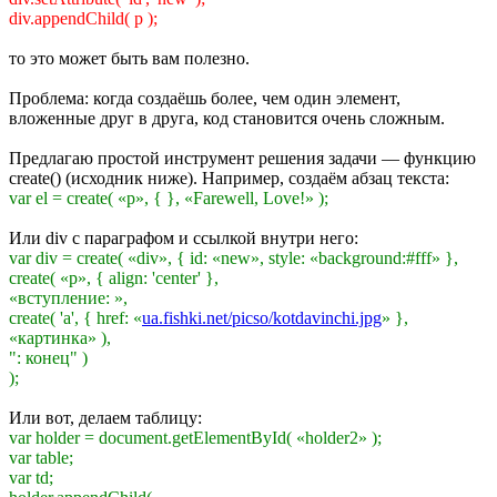
div.appendChild( p );
то это может быть вам полезно.
Проблема: когда создаёшь более, чем один элемент,
вложенные друг в друга, код становится очень сложным.
Предлагаю простой инструмент решения задачи — функцию
create() (исходник ниже). Например, создаём абзац текста:
var el = create( «p», { }, «Farewell, Love!» );
Или div с параграфом и ссылкой внутри него:
var div = create( «div», { id: «new», style: «background:#fff» },
create( «p», { align: 'center' },
«вступление: »,
create( 'a', { href: «
ua.fishki.net/picso/kotdavinchi.jpg
» },
«картинка» ),
": конец" )
);
Или вот, делаем таблицу:
var holder = document.getElementById( «holder2» );
var table;
var td;