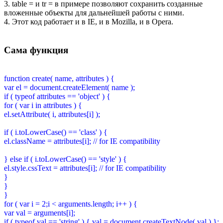
3. table = и tr = в примере позволяют сохранить созданные
вложенные объекты для дальнейшей работы с ними.
4. Этот код работает и в IE, и в Mozilla, и в Opera.
Сама функция
function create( name, attributes ) {
var el = document.createElement( name );
if ( typeof attributes == 'object' ) {
for ( var i in attributes ) {
el.setAttribute( i, attributes[i] );
if ( i.toLowerCase() == 'class' ) {
el.className = attributes[i]; // for IE compatibility
} else if ( i.toLowerCase() == 'style' ) {
el.style.cssText = attributes[i]; // for IE compatibility
}
}
}
for ( var i = 2;i < arguments.length; i++ ) {
var val = arguments[i];
if ( typeof val == 'string' ) { val = document.createTextNode( val ) };