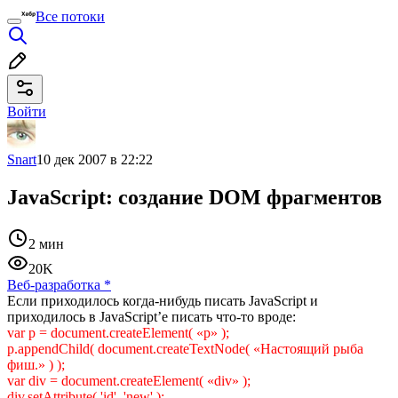
Все потоки
Войти
Snart
10 дек 2007 в 22:22
JavaScript: создание DOM фрагментов
2 мин
20K
Веб-разработка
*
Если приходилось когда-нибудь писать JavaScript и
приходилось в JavaScript’е писать что-то вроде:
var p = document.createElement( «p» );
p.appendChild( document.createTextNode( «Настоящий рыба
фиш.» ) );
var div = document.createElement( «div» );
div.setAttribute( 'id', 'new' );