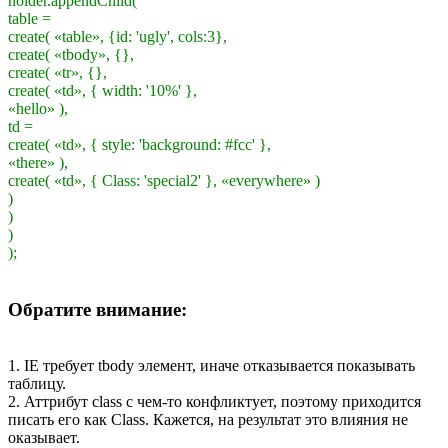
holder.appendChild(
table =
create( «table», {id: 'ugly', cols:3},
create( «tbody», {},
create( «tr», {},
create( «td», { width: '10%' },
«hello» ),
td =
create( «td», { style: 'background: #fcc' },
«there» ),
create( «td», { Class: 'special2' }, «everywhere» )
)
)
)
);
Обратите внимание:
1. IE требует tbody элемент, иначе отказывается показывать
таблицу.
2. Аттрибут class с чем-то конфликтует, поэтому приходится
писать его как Class. Кажется, на результат это влияния не
оказывает.