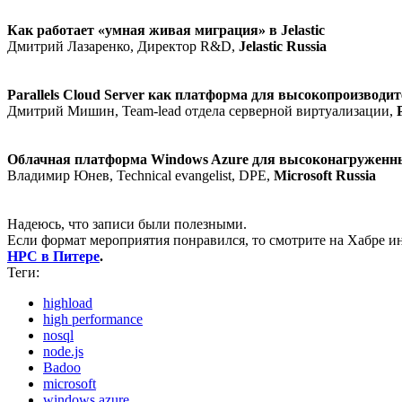
Как работает «умная живая миграция» в Jelastic
Дмитрий Лазаренко, Директор R&D,
Jelastic Russia
Parallels Cloud Server как платформа для высокопроизводи
Дмитрий Мишин, Team-lead отдела серверной виртуализации,
Облачная платформа Windows Azure для высоконагруженн
Владимир Юнев, Technical evangelist, DPE,
Microsoft Russia
Надеюсь, что записи были полезными.
Если формат мероприятия понравился, то смотрите на Хабре
HPC в Питере
.
Теги:
highload
high performance
nosql
node.js
Badoo
microsoft
windows azure