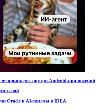
деле происходит внутри Android-приложений
исал свой
атчи Oracle и AI-скиллы в IDEA