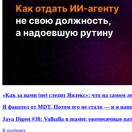
«Как за вами (не) следит Яндекс»: что на самом 
Я фанател от MDT. Потом его не стало — и я нап
Java Digest #38: Valhalla в master, ежемесячные п
В подборку