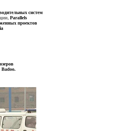
зводительных систем
ации,
Parallels
уженных проектов
ia
юзеров
и
Badoo.