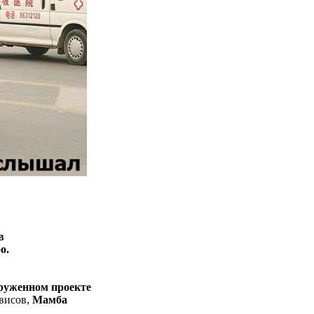
в
o.
руженном проекте
висов,
Мамба