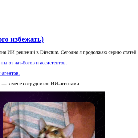
ого избежать)
ития ИИ-решений в Directum. Сегодня я продолжаю серию статей
ты от чат-ботов и ассистентов.
-агентов.
е — замене сотрудников ИИ-агентами.