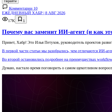
Перейти
Комментарии 10
ЕЖЕДНЕВНЫЙ ХАБР | 8 АВГ 2026
17K
1
Почему вас заменит ИИ‑агент (и как эт
Привет, Хабр! Это Илья Петухов, руководитель проектов разв
В первой части статьи мы разобрались, чем отличаются ИИ-аген
Во второй остановились подробнее на преимуществах workflow
Думаю, настало время поговорить о самом щекотливом вопрос