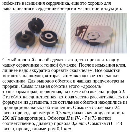
избежать насыщения сердечника, еще это хорошо для
накапливания в сердечнике энергии магнитной индукции.
Самый простой способ сделать зазор, это приклеить одну
чашку сердечника к тонкой бумажке. После высыхания клея,
лишнее надо аккуратно обрезать скальпелем. Все обмотки
мотаются на шпулю, которая затем вкладывается в чашки
сердечника. Для выводов обмоток в чашках предусмотрены
прорези. Самая главная обмотка этого «дроссель-
трансформатора», первичная, на схеме обозначена цифрой
I
.
Эта обмотка единственная, которая честно рассчитывалась по
формулам из даташита, все остальные обмотки находились из
пропорциональных соотношений. Обмотка
I
содержит 24
витка провода диаметром 0,3
mm
, начальная индуктивность
250
uH
(микрогенри). Обмотка
II
и
IV
, 47 и 73 витков
соответственно, диаметр провода 0,2
mm
. Обмотка
III
-143
витка, провода диаметром 0,1
mm
.