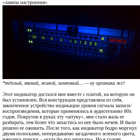
«лампы настроения».
*тёплый, мягкий, живой, ламповый… — ну органика же!
Этот индикатор достался мне вместе с платой, на которую он
был установлен. Вся конструкция представляла из себя,
законченное устройство индикации уровня сигнала записи/
воспроизведения, которые применялись в аудиотехнике 80х
годов. Покрутив в руках эту «штуку», мне стало жаль ее
разбирать, тем более что запастись из нее было нечем. И было
решено ее оживить. После того, как индикатор бодро моргнул
двумя полосками, непередаваемо загадочного зеленого цвета,
начались поиски – «куда бы его запихать». Но в голову,