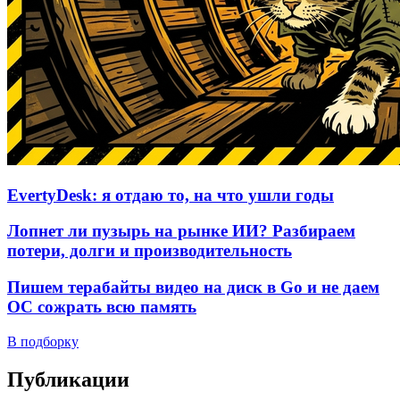
EvertyDesk: я отдаю то, на что ушли годы
Лопнет ли пузырь на рынке ИИ? Разбираем
потери, долги и производительность
Пишем терабайты видео на диск в Go и не даем
ОС сожрать всю память
В подборку
Публикации