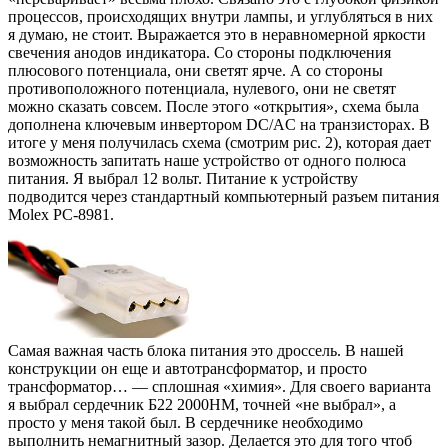
процессов, происходящих внутри лампы, и углубляться в них
я думаю, не стоит. Выражается это в неравномерной яркости
свечения анодов индикатора. Со стороны подключения
плюсового потенциала, они светят ярче. А со стороны
противоположного потенциала, нулевого, они не светят
можно сказать совсем. После этого «открытия», схема была
дополнена ключевым инвертором DC/AC на транзисторах. В
итоге у меня получилась схема (смотрим рис. 2), которая дает
возможность запитать наше устройство от одного полюса
питания. Я выбрал 12 вольт. Питание к устройству
подводится через стандартный компьютерный разъем питания
Molex PC-8981.
Самая важная часть блока питания это дроссель. В нашей
конструкции он еще и автотрансформатор, и просто
трансформатор… — сплошная «химия». Для своего варианта
я выбрал сердечник Б22 2000НМ, точней «не выбрал», а
просто у меня такой был. В сердечнике необходимо
выполнить немагнитный зазор. Делается это для того чтоб