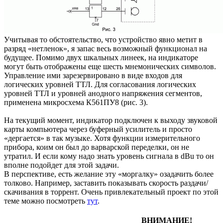
Учитывая то обстоятельство, что устройство явно метит в
разряд «нетленок», я запас весь возможный функционал на
будущее. Помимо двух шкальных линеек, на индикаторе
могут быть отображены еще шесть мнемонических символов.
Управление ими зарезервировано в виде входов для
логических уровней ТТЛ. Для согласования логических
уровней ТТЛ и уровней анодного напряжения сегментов,
применена микросхема К561ПУ8 (рис. 3).
На текущий момент, индикатор подключен к выходу звуковой
карты компьютера через буферный усилитель и просто
«дергается» в так музыке. Хотя функции измерительного
прибора, коим он был до варварской переделки, он не
утратил. И если кому надо знать уровень сигнала в dBu то он
вполне подойдет для этой задачи.
В перспективе, есть желание эту «моргалку» озадачить более
толково. Например, заставить показывать скорость раздачи/
скачивания в торрент. Очень привлекательный проект по этой
теме можно посмотреть
тут
.
ВНИМАНИЕ!