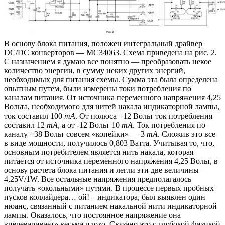
В основу блока питания, положен интегральный драйвер
DC/DC конверторов — MC34063. Схема приведена на рис. 2.
С назначением я думаю все понятно — преобразовать некое
количество энергии, в сумму неких других энергий,
необходимых для питания схемы. Сумма эта была определена
опытным путем, были измерены токи потребления по
каналам питания. От источника переменного напряжения 4,25
Вольта, необходимого для нитей накала индикаторной лампы,
ток составил 100
mA
. От полюса +12 Вольт ток потребления
составил 12
mA
, а от -12 Вольт 10
mA
. Ток потребления по
каналу +38 Вольт совсем «копейки» — 3
mA
. Сложив это все
в виде мощности, получилось 0,803 Ватта. Учитывая то, что,
основным потребителем является нить накала, которая
питается от источника переменного напряжения 4,25 Вольт, в
основу расчета блока питания и легли эти две величины —
4,25V/1W. Все остальные напряжения предполагалось
получать «окольными» путями. В процессе первых пробных
пусков коллайдера… ой! – индикатора, был выявлен один
нюанс, связанный с питанием накальной нити индикаторной
лампы. Оказалось, что постоянное напряжение она
«переваривает» весьма плохо. Связано это с глубокой физикой