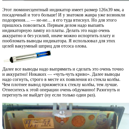
Этот люминесцентный индикатор имеет размер 126х39 мм, а
посадочный и того больше! И у знатоков жанра уже возникли
подозрения… — не-не… я его туда втиснул. Но для этого
пришлось повозиться. Первым делом надо выпаять
индикаторную лампу из платы. Делать это надо очень
аккуратно и без усилий, иначе можно испортить плату и
пообломать выводы индикатора. Я использовал для этих
целей вакуумный шприц для отсоса олова.
Далее все выводы надо выпрямить и сделать это очень точно
и аккуратно! Никаких — «чуть-чуть криво». Далее выводы
надо согнуть, строго в месте их появления из стекла колбы.
Чем плотнее вывод прижмется к стеклу колбы, тем лучше.
Отнеситесь к этой операции очень обдуманно! Разогнуть и
перегнуть не выйдет (ну если только один раз).