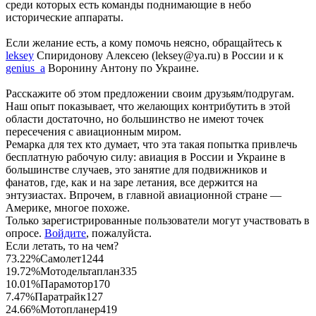
среди которых есть команды поднимающие в небо
исторические аппараты.
Если желание есть, а кому помочь неясно, обращайтесь к
leksey
Спиридонову Алексею (leksey@ya.ru) в России и к
genius_a
Воронину Антону по Украине.
Расскажите об этом предложении своим друзьям/подругам.
Наш опыт показывает, что желающих контрибутить в этой
области достаточно, но большинство не имеют точек
пересечения с авиационным миром.
Ремарка для тех кто думает, что эта такая попытка привлечь
бесплатную рабочую силу: авиация в России и Украине в
большинстве случаев, это занятие для подвижников и
фанатов, где, как и на заре летания, все держится на
энтузиастах. Впрочем, в главной авиационной стране —
Америке, многое похоже.
Только зарегистрированные пользователи могут участвовать в
опросе.
Войдите
, пожалуйста.
Если летать, то на чем?
73.22%
Самолет
1244
19.72%
Мотодельтаплан
335
10.01%
Парамотор
170
7.47%
Паратрайк
127
24.66%
Мотопланер
419