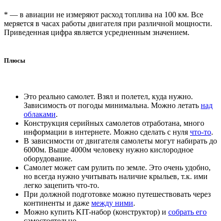
* — в авиации не измеряют расход топлива на 100 км. Все
меряется в часах работы двигателя при различной мощности.
Приведенная цифра является усредненным значением.
Плюсы
Это реально самолет. Взял и полетел, куда нужно.
Зависимость от погоды минимальна. Можно летать
над
облаками
.
Конструкция серийных самолетов отработана, много
информации в интернете. Можно сделать с нуля
что-то
.
В зависимости от двигателя самолеты могут набирать до
6000м. Выше 4000м человеку нужно кислородное
оборудование.
Самолет может сам рулить по земле. Это очень удобно,
но всегда нужно учитывать наличие крыльев, т.к. ими
легко зацепить что-то.
При должной подготовке можно путешествовать через
континенты и даже
между ними
.
Можно купить KIT-набор (конструктор) и
собрать его
самостоятельно.