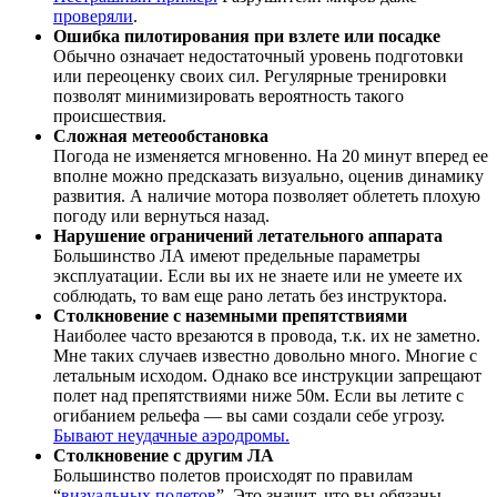
проверяли
.
Ошибка пилотирования при взлете или посадке
Обычно означает недостаточный уровень подготовки
или переоценку своих сил. Регулярные тренировки
позволят минимизировать вероятность такого
происшествия.
Сложная метеообстановка
Погода не изменяется мгновенно. На 20 минут вперед ее
вполне можно предсказать визуально, оценив динамику
развития. А наличие мотора позволяет облететь плохую
погоду или вернуться назад.
Нарушение ограничений летательного аппарата
Большинство ЛА имеют предельные параметры
эксплуатации. Если вы их не знаете или не умеете их
соблюдать, то вам еще рано летать без инструктора.
Столкновение с наземными препятствиями
Наиболее часто врезаются в провода, т.к. их не заметно.
Мне таких случаев известно довольно много. Многие с
летальным исходом. Однако все инструкции запрещают
полет над препятствиями ниже 50м. Если вы летите с
огибанием рельефа — вы сами создали себе угрозу.
Бывают неудачные аэродромы.
Столкновение с другим ЛА
Большинство полетов происходят по правилам
“
визуальных полетов
”. Это значит, что вы обязаны