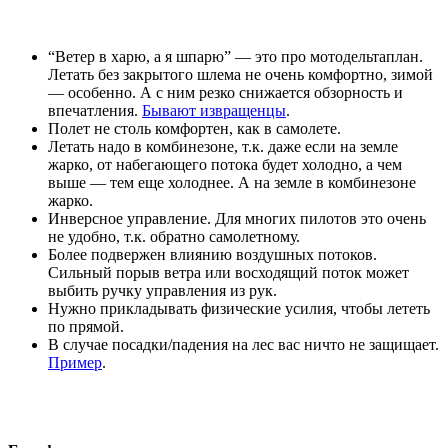
“Ветер в харю, а я шпарю” — это про мотодельтаплан.
Летать без закрытого шлема не очень комфортно, зимой
— особенно. А с ним резко снижается обзорность и
впечатления.
Бывают извращенцы
.
Полет не столь комфортен, как в самолете.
Летать надо в комбинезоне, т.к. даже если на земле
жарко, от набегающего потока будет холодно, а чем
выше — тем еще холоднее. А на земле в комбинезоне
жарко.
Инверсное управление. Для многих пилотов это очень
не удобно, т.к. обратно самолетному.
Более подвержен влиянию воздушных потоков.
Сильный порыв ветра или восходящий поток может
выбить ручку управления из рук.
Нужно прикладывать физические усилия, чтобы лететь
по прямой.
В случае посадки/падения на лес вас ничто не защищает.
Пример
.