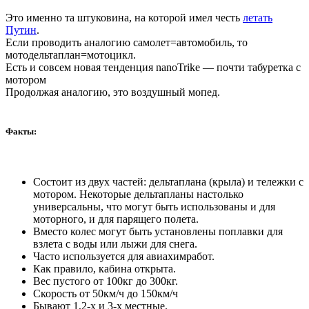
Это именно та штуковина, на которой имел честь
летать
Путин
.
Если проводить аналогию самолет=автомобиль, то
мотодельтаплан=мотоцикл.
Есть и совсем новая тенденция nanoTrike — почти табуретка с
мотором
Продолжая аналогию, это воздушный мопед.
Факты:
Состоит из двух частей: дельтаплана (крыла) и тележки с
мотором. Некоторые дельтапланы настолько
универсальны, что могут быть использованы и для
моторного, и для парящего полета.
Вместо колес могут быть установлены поплавки для
взлета с воды или лыжи для снега.
Часто используется для авиахимработ.
Как правило, кабина открыта.
Вес пустого от 100кг до 300кг.
Скорость от 50км/ч до 150км/ч
Бывают 1,2-х и 3-х местные.