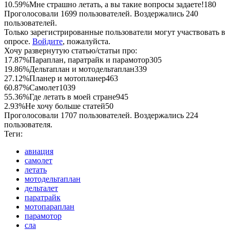
10.59%
Мне страшно летать, а вы такие вопросы задаете!
180
Проголосовали 1699 пользователей. Воздержались 240
пользователей.
Только зарегистрированные пользователи могут участвовать в
опросе.
Войдите
, пожалуйста.
Хочу развернутую статью/статьи про:
17.87%
Параплан, паратрайк и парамотор
305
19.86%
Дельтаплан и мотодельтаплан
339
27.12%
Планер и мотопланер
463
60.87%
Самолет
1039
55.36%
Где летать в моей стране
945
2.93%
Не хочу больше статей
50
Проголосовали 1707 пользователей. Воздержались 224
пользователя.
Теги:
авиация
самолет
летать
мотодельтаплан
дельталет
паратрайк
мотопараплан
парамотор
сла