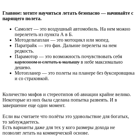
Главное: хотите научиться летать безопасно — начинайте с
парящего полета.
Самолет — это воздушный автомобиль. На нем можно
перелететь из пункта А в Б.
Мотодельтаплан — это мотоцикл или мопед.
Паратрайк — это фан. Дальние перелеты на нем
редкость.
Парамотор — это возможность почувствовать себя
карлсоном и слетать к малышу
в небе максимально
дешево.
Мотопланер — это полеты на планере без буксировщика
и со страховкой.
Количество мифов и стереотипов об авиации крайне велико.
Некоторые из них была сделана попытка развеять. И в
завершение еще один момент.
Если вы считаете что полёты это удовольствие для богатых,
то заблуждаетесь.
Есть варианты даже для тех у кого размеры дохода не
позволят летать на коммерческой основе.