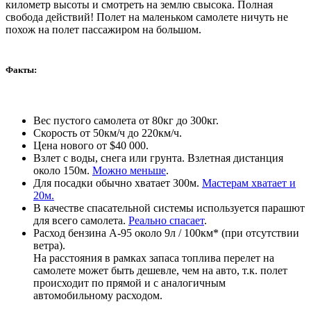
километр высоты и смотреть на землю свысока. Полная
свобода действий! Полет на маленьком самолете ничуть не
похож на полет пассажиром на большом.
Факты:
Вес пустого самолета от 80кг до 300кг.
Скорость от 50км/ч до 220км/ч.
Цена нового от $40 000.
Взлет с воды, снега или грунта. Взлетная дистанция
около 150м.
Можно меньше
.
Для посадки обычно хватает 300м.
Мастерам хватает и
20м.
В качестве спасательной системы используется парашют
для всего самолета.
Реально спасает
.
Расход бензина А-95 около 9л / 100км* (при отсутствии
ветра).
На расстояния в рамках запаса топлива перелет на
самолете может быть дешевле, чем на авто, т.к. полет
происходит по прямой и с аналогичным
автомобильному расходом.