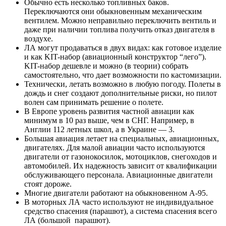
Обычно есть несколько топливных баков.
Переключаются они обыкновенным механическим
вентилем. Можно неправильно переключить вентиль и
даже при наличии топлива получить отказ двигателя в
воздухе.
ЛА могут продаваться в двух видах: как готовое изделие
и как KIT-набор (авиационный конструктор “лего”).
KIT-набор дешевле и можно (в теории) собрать
самостоятельно, что дает возможности по кастомизации.
Технически, летать возможно в любую погоду. Полеты в
дождь и снег создают дополнительные риски, но пилот
волен сам принимать решение о полете.
В Европе уровень развития частной авиации как
минимум в 10 раз выше, чем в СНГ. Например, в
Англии 112 летных школ, а в Украине — 3.
Большая авиация летает на специальных, авиационных,
двигателях. Для малой авиации часто используются
двигатели от газонокосилок, мотоциклов, снегоходов и
автомобилей. Их надежность зависит от квалификации
обслуживающего персонала. Авиационные двигатели
стоят дороже.
Многие двигатели работают на обыкновенном А-95.
В моторных ЛА часто используют не индивидуальное
средство спасения (парашют), а система спасения всего
ЛА (большой парашют).