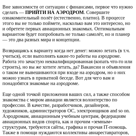
Вне зависимости от ситуации с финансами, первое что нужно
сделать —
ПРИЙТИ НА АЭРОДРОМ
. Совершите
ознакомительный полёт (естественно, платно). В процессе
этого вы не только поймете, насколько вам это интересно, но
и обретете первых авиационных знакомых. Оптимальным
вариантом будет попробовать не только самолёт, но и планер
— это два разных мира и концепции.
Возвращаясь к варианту когда нет денег: можно летать (в т.ч.
учиться), если выполнять какие-то работы на аэродроме.
Работа это зачастую неквалифицированная (копать что-то или
строить), но вы же хотите летать, да? Вакансии и объявления
о таком не вывешиваются при входе на аэродром, но о них
можно узнать в приватной беседе. Вот для чего вам и
понадобятся знакомые на аэродроме.
Еще одной точкой приложения ваших сил, а также способом
знакомства с миром авиации является волонтерство по
профессии. В качестве, разработчиков, дизайнеров,
художников, администраторов ОС, электронщиков and so on.
Аэродромам, авиационным учебным центрам, федерациям
авиационных видов спорта, как и прочим «земным»
структурам, требуются сайты, графика и прочая IT-помощь.
Также в помощи нуждаются коллективы авиареставраторов,