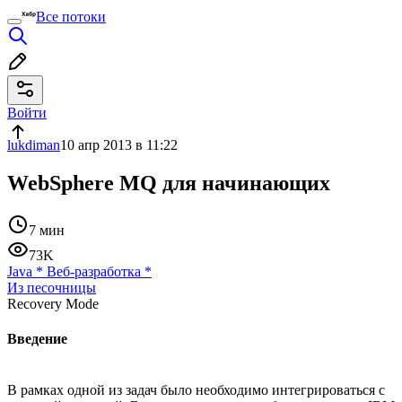
Все потоки
Войти
lukdiman
10 апр 2013 в 11:22
WebSphere MQ для начинающих
7 мин
73K
Java
*
Веб-разработка
*
Из песочницы
Recovery Mode
Введение
В рамках одной из задач было необходимо интегрироваться с