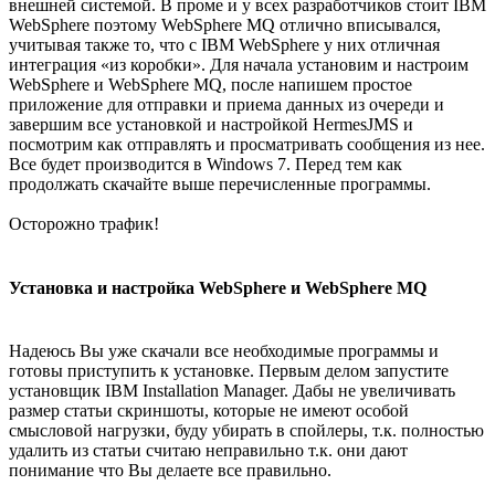
внешней системой. В проме и у всех разработчиков стоит IBM
WebSphere поэтому WebSphere MQ отлично вписывался,
учитывая также то, что с IBM WebSphere у них отличная
интеграция «из коробки». Для начала установим и настроим
WebSphere и WebSphere MQ, после напишем простое
приложение для отправки и приема данных из очереди и
завершим все установкой и настройкой HermesJMS и
посмотрим как отправлять и просматривать сообщения из нее.
Все будет производится в Windows 7. Перед тем как
продолжать скачайте выше перечисленные программы.
Осторожно трафик!
Установка и настройка WebSphere и WebSphere MQ
Надеюсь Вы уже скачали все необходимые программы и
готовы приступить к установке. Первым делом запустите
установщик IBM Installation Manager. Дабы не увеличивать
размер статьи скриншоты, которые не имеют особой
смысловой нагрузки, буду убирать в спойлеры, т.к. полностью
удалить из статьи считаю неправильно т.к. они дают
понимание что Вы делаете все правильно.