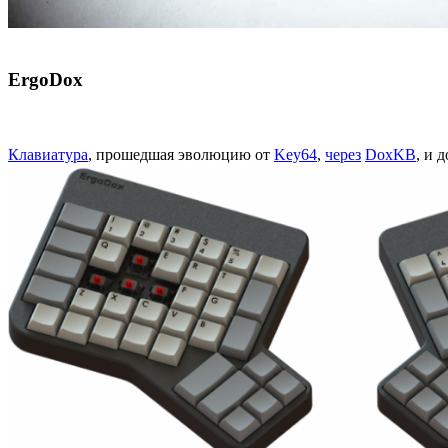
ErgoDox
Клавиатура
, прошедшая эволюцию от
Key64
,
через
DoxKB
, и 