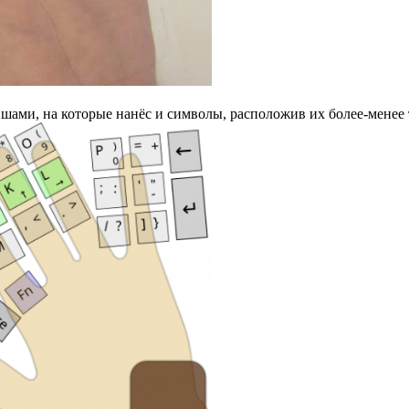
вишами, на которые нанёс и символы, расположив их более-менее