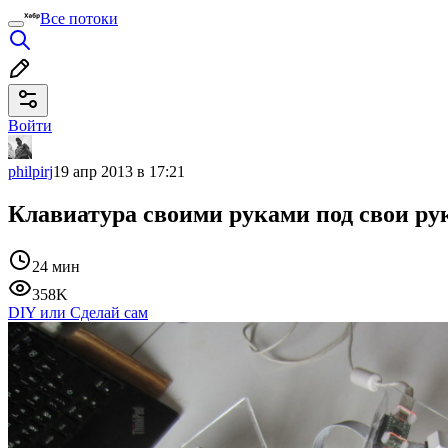
Все потоки
Войти
philpirj
19 апр 2013 в 17:21
Клавиатура своими руками под свои ру
24 мин
358K
DIY или Сделай сам