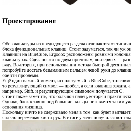
Проектирование
Обе клавиатуры из предыдущего раздела отличаются от типичны
блока функциональных клавиш. Стоит задуматься, так ли уж они
Клавиши на BlueCube, Ergodox расположены ровными колонками
клавиатурах. Сделано это по двум причинам, во-первых — разн
ряду. Во-вторых, при использовании метода быстрой десятипаль
попробуйте достать безымянным пальцем левой руки до клави
обе эти проблемы.
Ещё один важный момент, используемый в BlueCube, это совме
то результирующий символ — пробел, а если клавиша зажата, а 
например, Shift, и результирующим символом получается Q.
Стоит также заметить, что большой палец, который практически
Однако, блок клавиш под большие пальцы не кажется таким уж у
основания мизинца.
Поскольку ничто не сдерживало меня в том, как будет выглядет
сильно перемещая кисти рук. В итоге у меня получился вот так