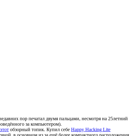
 недавних пор печатал двумя пальцами, несмотря на 25летний
оведённого за компьютером).
 этот
обзорный топик. Купил себе
Happy Hacking Lite
учной, в основном из за ещё более компактного расположения