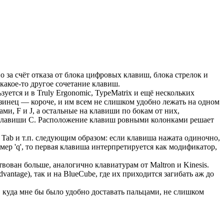
 за счёт отказа от блока цифровых клавиш, блока стрелок и
какое-то другое сочетание клавиш.
ется и в Truly Ergonomic, TypeMatrix и ещё нескольких
зинец — короче, и им всем не слишком удобно лежать на одном
ми, F и J, а остальные на клавиши по бокам от них,
о клавиши C. Расположение клавиш ровными колонками решает
Tab и т.п. следующим образом: если клавиша нажата одиночно,
мер 'q', то первая клавиша интерпретируется как модификатор,
вован больше, аналогично клавиатурам от Maltron и Kinesis.
antage), так и на BlueCube, где их приходится загибать аж до
ь, куда мне бы было удобно доставать пальцами, не слишком