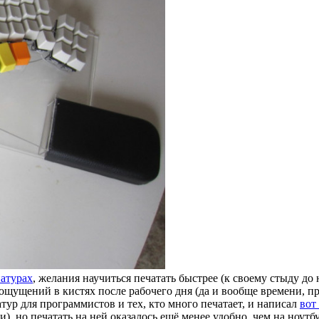
иатурах
, желания научиться печатать быстрее (к своему стыду до
щущений в кистях после рабочего дня (да и вообще времени, пр
атур для программистов и тех, кто много печатает, и написал
вот
 но печатать на ней оказалось ещё менее удобно, чем на ноутб