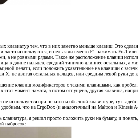
х клавиатур тем, что в них заметно меньше клавиш. Это сделано
 часто используются, и нельзя ли вместо F1 нажимать Fn-1 или 
, а не ровными рядами. Такое же расположение клавиш использу
ица в длине пальцев, средний типично длиннее остальных, а ми
цевой печати, если положить указательные на клавиши с засечка
ши X, не двигая остальных пальцев, или средним левой руки д
щение клавиш модификаторов с такими клавишами, как пробел, 
в этот момент нажата, а потом отпущена, другая клавиша, напри
 не используется при печати на обычной клавиатуре, тут задейст
добным, что на ErgoDox (и аналогичный на Maltron и Kinesis Adv
ь клавиатура, я решил просто положить руки на бумагу, и понят
ой набросок: