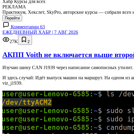
Хабр Курсы для всех
РЕКЛАМА
Практикум, Хекслет, SkyPro, авторские курсы — собрали всех 
Перейти
Комментарии 63
ЕЖЕДНЕВНЫЙ ХАБР | 7 АВГ 2026
27K
2
АКПП Voith не включается выше второй
Изучаю шину CAN J1939 через написание самописных утилит. 
И здесь случай: Идёт выпуск машин на маршрут. На одном из а
viz_j1939.