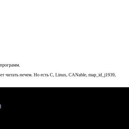
 программ.
 читать нечем. Но есть C, Linux, CANable, map_id_j1939,