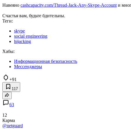
Навеяно
cashcapacity.com/Thread-Jack-Any-Skype-Account
и мног
Счастья вам, будьте бдительны.
Теги:
skype
social engineering
hijacking
Хабы:
Информационная безопасность
Мессенджеры
+91
117
63
12
Карма
@netguard