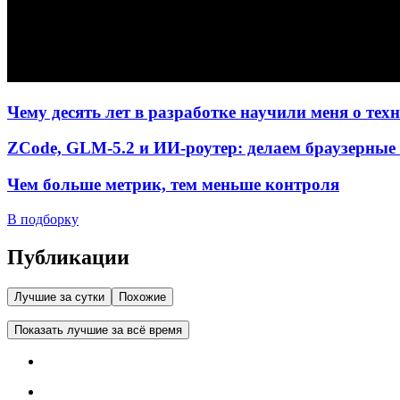
Чему десять лет в разработке научили меня о тех
ZCode, GLM-5.2 и ИИ-роутер: делаем браузерные 
Чем больше метрик, тем меньше контроля
В подборку
Публикации
Лучшие за сутки
Похожие
Показать лучшие за всё время