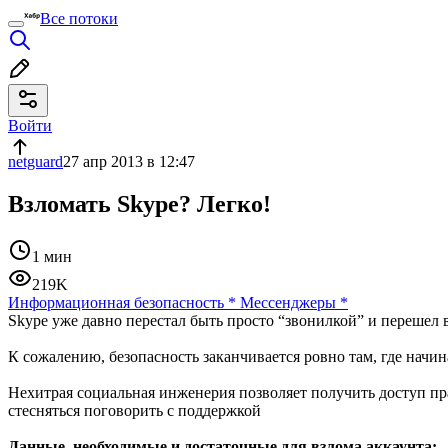
Все потоки
Войти
netguard
27 апр 2013 в 12:47
Взломать Skype? Легко!
1 мин
219K
Информационная безопасность
*
Мессенджеры
*
Skype уже давно перестал быть просто “звонилкой” и перешел 
К сожалению, безопасность заканчивается ровно там, где начин
Нехитрая социальная инженерия позволяет получить доступ пр
стесняться поговорить с поддержкой
Данные, необходимые и достаточные для взлома аккаунта: