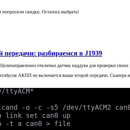
и попросили скидки. Осталось выбрать!
 передачи: разбираемся в J1939
Целенаправленно отключал датчик наддува для проверки своих
втобусов АКПП не включается выше второй передачи. Сканера нет