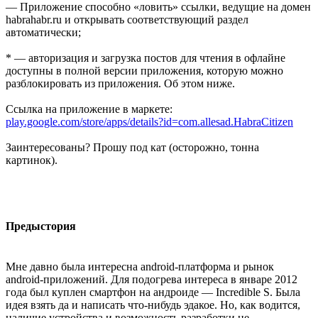
— Приложение способно «ловить» ссылки, ведущие на домен
habrahabr.ru и открывать соответствующий раздел
автоматически;
* — авторизация и загрузка постов для чтения в офлайне
доступны в полной версии приложения, которую можно
разблокировать из приложения. Об этом ниже.
Ссылка на приложение в маркете:
play.google.com/store/apps/details?id=com.allesad.HabraCitizen
Заинтересованы? Прошу под кат (осторожно, тонна
картинок).
Предыстория
Мне давно была интересна android-платформа и рынок
android-приложений. Для подогрева интереса в январе 2012
года был куплен смартфон на андроиде — Incredible S. Была
идея взять да и написать что-нибудь эдакое. Но, как водится,
наличие устройства и возможность разработки не