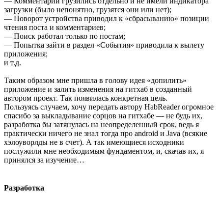
— Комментарии грузились отдельно и не имели индикатора
загрузки (было непонятно, грузятся они или нет);
— Поворот устройства приводил к «сбрасыванию» позиции
чтения поста и комментариев;
— Поиск работал только по постам;
— Попытка зайти в раздел «События» приводила к вылету
приложения;
и т.д.
Таким образом мне пришла в голову идея «допилить»
приложение и залить изменения на гитхаб в созданный
автором проект. Так появилась конкретная цель.
Пользуясь случаем, хочу передать автору HabReader огромное
спасибо за выкладывание сорцов на гитхабе — не будь их,
разработка бы затянулась на неопределенный срок, ведь я
практически ничего не знал тогда про android и Java (всякие
хэлоуворлды не в счет). А так имеющиеся исходники
послужили мне необходимым фундаментом, и, скачав их, я
принялся за изучение…
Разработка