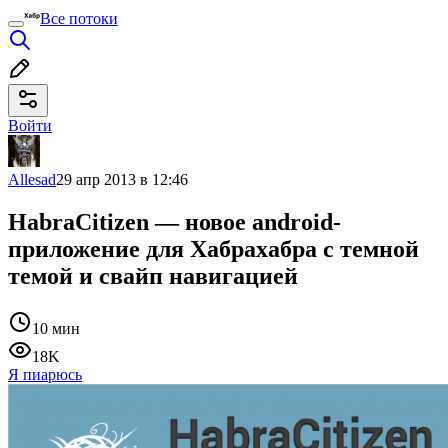
Все потоки
Войти
Allesad
29 апр 2013 в 12:46
HabraCitizen — новое android-
приложение для Хабрахабра с темной
темой и свайп навигацией
10 мин
18K
Я пиарюсь