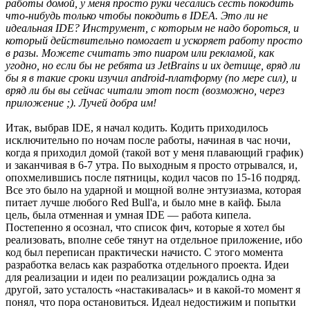
работы домой, у меня просто руки чесались сесть покодить
что-нибудь только чтобы покодить в IDEA. Это ли не
идеальная IDE? Инструмент, с которым не надо бороться, и
который действительно помогает и ускоряет работу просто
в разы. Можете считать это пиаром или рекламой, как
угодно, но если бы не ребята из JetBrains и их детище, вряд ли
бы я в такие сроки изучил android-платформу (по мере сил), и
вряд ли бы вы сейчас читали этот пост (возможно, через
приложение ;). Лучей добра им!
Итак, выбрав IDE, я начал кодить. Кодить приходилось
исключительно по ночам после работы, начиная в час ночи,
когда я приходил домой (такой вот у меня плавающий график)
и заканчивая в 6-7 утра. По выходным я просто отрывался, и,
опохмелившись после пятницы, кодил часов по 15-16 подряд.
Все это было на ударной и мощной волне энтузиазма, которая
питает лучше любого Red Bull'a, и было мне в кайф. Была
цель, была отменная и умная IDE — работа кипела.
Постепенно я осознал, что список фич, которые я хотел бы
реализовать, вполне себе тянут на отдельное приложение, ибо
код был переписан практически начисто. С этого момента
разработка велась как разработка отдельного проекта. Идеи
для реализации и идеи по реализации рождались одна за
другой, зато усталость «настакивалась» и в какой-то момент я
понял, что пора остановиться. Идеал недостижим и попытки