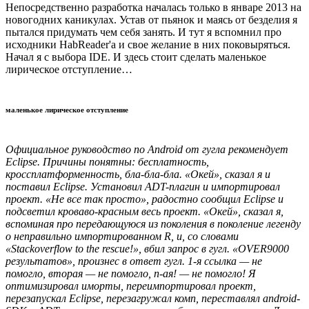
Непосредственно разработка началась только в январе 2013 на
новогодних каникулах. Устав от пьянок и маясь от безделия я
пытался придумать чем себя занять. И тут я вспомнил про
исходники HabReader'a и свое желание в них поковыряться.
Начал я с выбора IDE. И здесь стоит сделать маленькое
лирическое отступление…
маленькое лирическое отступление
Официальное руководство по Android от гугла рекомендует
Eclipse. Причины понятны: бесплатность,
кроссплатформенность, бла-бла-бла. «Окей», сказал я и
поставил Eclipse. Установил ADT-плагин и импортировал
проект. «Не все так просто», радостно сообщил Eclipse и
подсветил кроваво-красным весь проект. «Окей», сказал я,
вспоминая про передающуюся из поколения в поколение легенду
о неправильно импортированном R, и, со словами
«Stackoverflow to the rescue!», вбил запрос в гугл. «OVER9000
результатов», произнес в ответ гугл. 1-я ссылка — не
помогло, вторая — не помогло, n-ая! — не помогло! Я
оптимизировал иморты, переимпортировал проект,
перезапускал Eclipse, перезагружал комп, переставлял android-