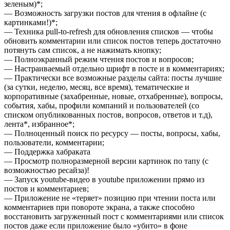
зеленым)*;
— Возможность загрузки постов для чтения в офлайне (с
картинками!)*;
— Техника pull-to-refresh для обновления списков — чтобы
обновить комментарии или список постов теперь достаточно
потянуть сам список, а не нажимать кнопку;
— Полноэкранный режим чтения постов и вопросов;
— Настраиваемый отдельно шрифт в посте и в комментариях;
— Практически все возможные разделы сайта: посты лучшие
(за сутки, неделю, месяц, все время), тематические и
корпоративные (захабренные, новые, отхабренные), вопросы,
события, хабы, профили компаний и пользователей (со
списком опубликованных постов, вопросов, ответов и т.д),
лента*, избранное*;
— Полноценный поиск по ресурсу — посты, вопросы, хабы,
пользователи, комментарии;
— Поддержка хабраката
— Просмотр полноразмерной версии картинок по тапу (с
возможностью ресайза)!
— Запуск youtube-видео в youtube приложении прямо из
постов и комментариев;
— Приложение не «теряет» позицию при чтении поста или
комментариев при повороте экрана, а также способно
восстановить загруженный пост с комментариями или список
постов даже если приложение было «убито» в фоне