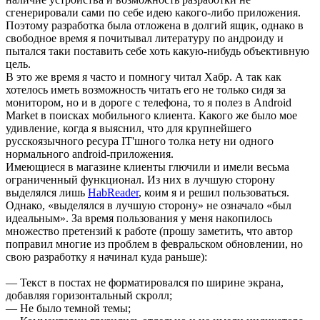
сгенерировали сами по себе идею какого-либо приложения.
Поэтому разработка была отложена в долгий ящик, однако в
свободное время я почитывал литературу по андроиду и
пытался таки поставить себе хоть какую-нибудь объективную
цель.
В это же время я часто и помногу читал Хабр. А так как
хотелось иметь возможность читать его не только сидя за
монитором, но и в дороге с телефона, то я полез в Android
Market в поисках мобильного клиента. Какого же было мое
удивление, когда я выяснил, что для крупнейшего
русскоязычного ресура IT'шного толка нету ни одного
нормального android-приложения.
Имеющиеся в магазине клиенты глючили и имели весьма
ограниченный функционал. Из них в лучшую сторону
выделялся лишь
HabReader
, коим я и решил пользоваться.
Однако, «выделялся в лучшую сторону» не означало «был
идеальным». За время пользования у меня накопилось
множество претензий к работе (прошу заметить, что автор
поправил многие из проблем в февральском обновлении, но
свою разработку я начинал куда раньше):
— Текст в постах не форматировался по ширине экрана,
добавляя горизонтальный скролл;
— Не было темной темы;