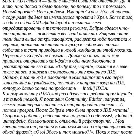
SDK и ADT-плагин — шиш с маслом были мне ответом. Да, я
знаю, что должно было помочь, но почему-то не помогало.
Новый проект? Нет проблем. Импорт? Хрен. Новый проект
с copy-paste файлов из имеющегося проекта? Хрен. Более того,
когда я создал XML-файл layout'a и пытался его
отредактировать в текстовом режиме, Eclipse сделал что-
то страшное — исковеркал весь xml начисто. Закрывающие
теги были выше открывающихся, расцветка кода полетела к
чертям, попытка поставить курсор в любое место или
выделить текст приводила к новой комбинации этой мозаики.
Перезапуск Eclips'a не помогал. Дошло до того, что мне
пришлось открывать xml-файл в обычном блокноте и
редактировать его там. «Тьфу ты, чорт!», сказал я в гневе
после этого и зарекся использовать эту коварную IDE.
Однако, писать код в блокноте и компилировать его через
консоль мне не улыбалось, поэтому я направил взор на IDE,
которую давно хотел попробовать — Intellij IDEA.
К тому моменту IDEA как раз обзавелась редактором layout'a
и темной темой. Я поставил Community Edition, запустил,
слегка поматерился пытаясь импортировать проект… А
потом прозрел. После Eclips'a это была просто IDE мечты!
Скорость работы, действительно умный code-assist, удобный
интерфейс, безглючность, отменный рефакторинг… Мои
впечатления от работы во многом можно охарактеризовать
одной фразой: «Ого! Здесь и так можно?!». Пока я ехал после