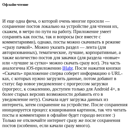
Офлайн-чтение
И еще одна фича, о которой очень многие просили —
сохранение постов локально на устройстве для чтения их,
скажем, в метро по пути на работу. Приложение умеет
сохранять как посты, так и вопросы (все вместе с
комментариями), однако, посты можно скачивать в режиме
«сразу пачкой». Можно указать раздел — лента (для
авторизованных), тематические, лучшие, корпоративные, а
также количество постов для закачки (для раздела «новые»
или «лучшие за сутки» можно скачать сразу все). Эта часть
аналогична iOS-приложению
lHabr
. После нажатия кнопки
«Скачать» приложение сперва соберет информацию о URL-
ках, с которых нужно загрузить данные, потом добавит в
статус бар новое уведомление с прогрессом загрузки
(прогресс, к сожалению, доступен только для Android 4+, в
более старых версиях возможности добавить его в
уведомление нету). Сначала идет загрузка данных из
интернета, затем сохранение на устройстве. После сохранения
инициируется процесс кэширования картинок, так что читать
посты и комментарии в офлайне будет гораздо веселее :)
Только не отключайте интернет сразу же после сохранения
постов (особенно, если качали сразу много).