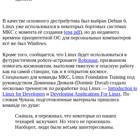
В качестве основного дистрибутива был выбран Debian 6.
Linux уже использовался в некоторых бортовых системах
МКС с момента её создания (
eng pdf
), но до недавнего
времени приоритетной ОС для персональных компьютеров
всё же был Windows.
Кроме того, сообщается, что Linux будет использоваться в
футуристичном роботе-астронавте
Robonaut
, призванном
помогать космонавтам, выполняя тяжелую и опасную работу
как на самой станции, так и в открытом космосе.
Специально для команды МКС, Linux Foundation Training под
руководством Доминика Дюваля (Dominic Duval) создало
несколько тренингов по разработке под Linux —
Introduction to
Linux for Developers
и
Developing Applications For Linux
. По
словам Чувала, подготовленные материалы пришлись
команде по душе:
Сначала, я переживал, что некоторые из наших
технарей заскучают. Но этого не произошло.
Наоборот, люди были весьма заинтересованы.