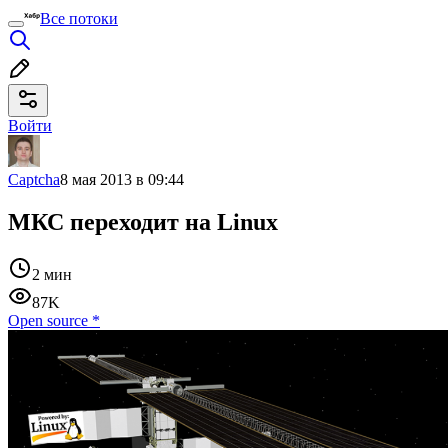
Все потоки
Войти
Captcha
8 мая 2013 в 09:44
МКС переходит на Linux
2 мин
87K
Open source
*