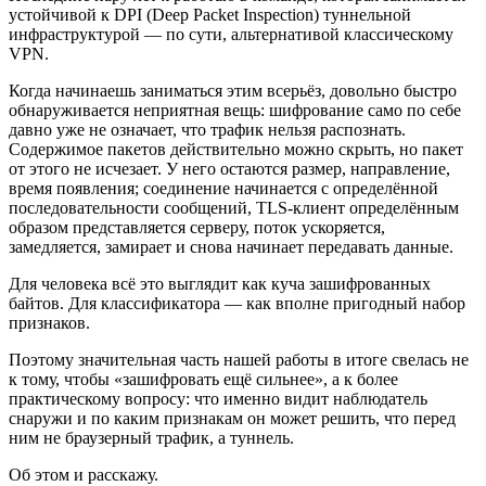
устойчивой к DPI (Deep Packet Inspection) туннельной
инфраструктурой — по сути, альтернативой классическому
VPN.
Когда начинаешь заниматься этим всерьёз, довольно быстро
обнаруживается неприятная вещь: шифрование само по себе
давно уже не означает, что трафик нельзя распознать.
Содержимое пакетов действительно можно скрыть, но пакет
от этого не исчезает. У него остаются размер, направление,
время появления; соединение начинается с определённой
последовательности сообщений, TLS-клиент определённым
образом представляется серверу, поток ускоряется,
замедляется, замирает и снова начинает передавать данные.
Для человека всё это выглядит как куча зашифрованных
байтов. Для классификатора — как вполне пригодный набор
признаков.
Поэтому значительная часть нашей работы в итоге свелась не
к тому, чтобы «зашифровать ещё сильнее», а к более
практическому вопросу: что именно видит наблюдатель
снаружи и по каким признакам он может решить, что перед
ним не браузерный трафик, а туннель.
Об этом и расскажу.