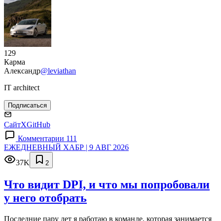
129
Карма
Александр
@leviathan
IT architect
Подписаться
Сайт
X
GitHub
Комментарии 111
ЕЖЕДНЕВНЫЙ ХАБР | 9 АВГ 2026
37K
2
Что видит DPI, и что мы попробовали
у него отобрать
Последние пару лет я работаю в команде, которая занимается