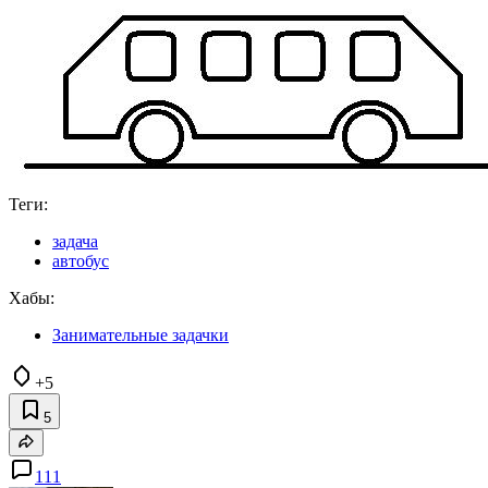
Теги:
задача
автобус
Хабы:
Занимательные задачки
+5
5
111