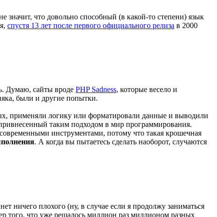
 не значит, что довольно способный (в какой-то степени) язык
мя,
спустя 13 лет после первого официального релиза
в 2000
ь. Думаю, сайты вроде
PHP Sadness
, которые весело и
няка, были и другие попытки.
нных, применяли логику или форматировали данные и выводили
с, привнесенный таким подходом в мир программирования.
 современными инструментами, потому что такая крошечная
ыполнения
. А когда вы пытаетесь сделать наоборот, случаются
ет ничего плохого (ну, в случае если я продолжу заниматься
имер того, что уже решалось миллион раз миллионом разных