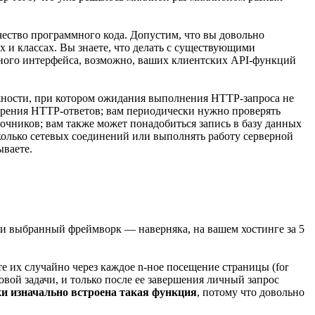
ество программного кода. Допустим, что вы довольно
 и классах. Вы знаете, что делать с существующими
нного интерфейса, возможно, ваших клиентских API-функций
ожности, при котором ожидания выполнения HTTP-запроса не
орения HTTP-ответов; вам периодически нужно проверять
очников; вам также может понадобиться запись в базу данных
колько сетевых соединений или выполнять работу серверной
ываете.
или выбранный фреймворк — наверняка, на вашем хостинге за 5
 их случайно через каждое n-ное посещение страницы (for
овой задачи, и только после ее завершения личный запрос
ки изначально встроена такая функция
, потому что довольно