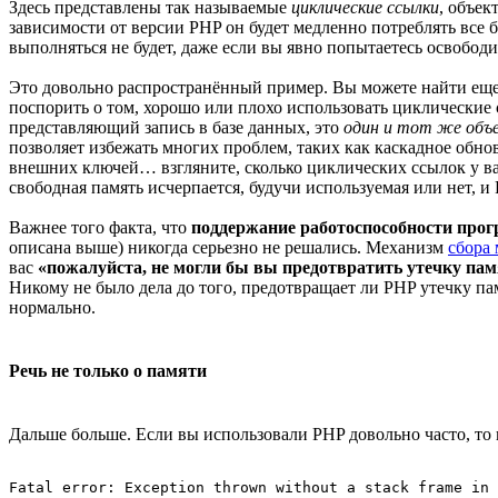
Здесь представлены так называемые
циклические ссылки
, объек
зависимости от версии PHP он будет медленно потреблять все 
выполняться не будет, даже если вы явно попытаетесь освобод
Это довольно распространённый пример. Вы можете найти еще 
поспорить о том, хорошо или плохо использовать циклические с
представляющий запись в базе данных, это
один и тот же объ
позволяет избежать многих проблем, таких как каскадное обнов
внешних ключей… взгляните, сколько циклических ссылок у в
свободная память исчерпается, будучи используемая или нет, и
Важнее того факта, что
поддержание работоспособности прог
описана выше) никогда серьезно не решались. Механизм
сбора 
вас
«пожалуйста, не могли бы вы предотвратить утечку па
Никому не было дела до того, предотвращает ли PHP утечку па
нормально.
Речь не только о памяти
Дальше больше. Если вы использовали PHP довольно часто, то