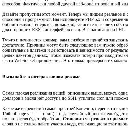
способов. Фактически любой другой веб-ориентированный язык
Давайте пропустим этот момент. Теперь мы пишем реальное и 
способный программист. Вы используете PHP 5.x и современны
библиотеками. Теперь вы, возможно, зависите от ваших собст
для сторонних REST-интерфейсов и т.д. Всё написано на PHP.
Тут-то и начинается кошмар: вам неизбежно придётся запуска
достаточно. Причины могут быть следующие: вам нужно обраб
обязательные платежи и действовать в зависимости от результ
целых пакетов данных, чтобы избежать потери производительн
части WebSocket-приложения. Это только примеры и их можно п
Вызывайте в интерактивном режиме
Самая плохая реализация вещей, описанных выше, может, однак
долларов в месяц нет доступа по SSH, утилиты cron или похож
Какое же из решений самое простое? Конечно, перенести выпо
1/nth of page visits — ориг.). Тогда случайный посетитель бу
пользователя будет обработан.
Становится тревожно при мысл
сложно не только найти участки кода, отвечающие за этот проце