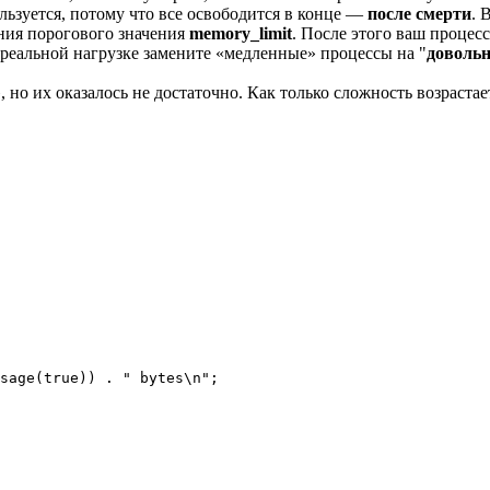
ользуется, потому что все освободится в конце —
после смерти
. 
ения порогового значения
memory_limit
. После этого ваш процесс
и реальной нагрузке замените «медленные» процессы на "
доволь
 но их оказалось не достаточно. Как только сложность возраста
sage(true)) . " bytes\n";
