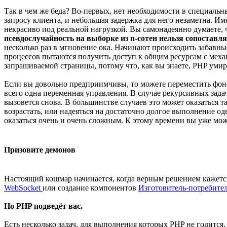
Так в чем же беда? Во-первых, нет необходимости в специальны
запросу клиента, и небольшая задержка для него незаметна. Им
некрасиво под реальной нагрузкой. Вы самонадеянно думаете, ч
псевдослучайность на выборке из n-сотен нельзя сопоставл
несколько раз в мгновение ока. Начинают происходить забавные
процессов пытаются получить доступ к общим ресурсам с меха
запрашиваемой страницы, потому что, как вы знаете, PHP умирае
Если вы довольно предприимчивы, то можете переместить фоновы
всего одна переменная управления. В случае рекурсивных задач
вызовется снова. В большинстве случаев это может оказаться т
возрастать, или надеяться на достаточно долгое выполнение о
оказаться очень и очень сложным. К этому времени вы уже може
Призовите демонов
Настоящий кошмар начинается, когда верным решением кажетс
WebSocket
или создание компонентов
Изготовитель-потребите
Но PHP подведёт вас.
Есть несколько задач, для выполнения которых PHP не годится.