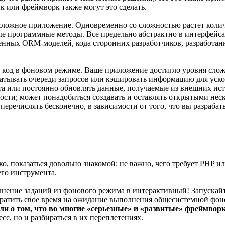
 или фреймворк также могут это сделать.
сложное приложение. Одновременно со сложностью растет колич
е программные методы. Все предельно абстрактно в интерфейсах
венных ORM-моделей, кода сторонних разработчиков, разработа
ть код в фоновом режиме. Ваше приложение достигло уровня сл
атывать очереди запросов или кэшировать информацию для уск
ата или постоянно обновлять данные, получаемые из внешних ист
ости; может понадобиться создавать и оставлять открытыми нес
еречислять бесконечно, в зависимости от того, что вы разрабат
о, показаться довольно знакомой: не важно, чего требует PHP 
его инструмента.
лнение заданий из фонового режима в интерактивный! Запускайте
дет тратить свое время на ожидание выполнения общесистемной фон
и о том, что во многие «серьезные» и «развитые» фреймвор
сс, но и разбираться в их переплетениях.