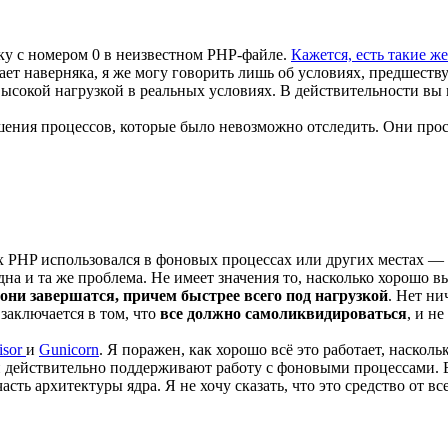
року с номером 0 в неизвестном PHP-файле.
Кажется, есть такие ж
ает наверняка, я же могу говорить лишь об условиях, предшес
сокой нагрузкой в реальных условиях. В действительности вы 
шения процессов, которые было невозможно отследить. Они про
 PHP использовался в фоновых процессах или других местах — не
на и та же проблема. Не имеет значения то, насколько хорошо в
они завершатся, причем быстрее всего под нагрузкой
. Нет ни
 заключается в том, что
все должно самоликвидироваться
, и не
isor
и
Gunicorn
. Я поражен, как хорошо всё это работает, наско
ни действительно поддерживают работу с фоновыми процессами. 
часть архитектуры ядра. Я не хочу сказать, что это средство от