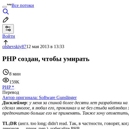
Все потоки
Войти
olshevskiy87
12 мая 2013 в 13:33
PHP создан, чтобы умирать
8 мин
159K
PHP
*
Перевод
Автор оригинала:
Software Gunslinger
Дисклеймер
: у меня за спиной более десяти лет разработки н
сделал многое, я любил его, проклинал и не без стыда наблюдал
предпочитаю больше его не применять. Также хочу отметить,
TL;DR
(англ. too long; didn't read. Так, в частности, говоря
демонов — прим. пер.), избегайте PHP.