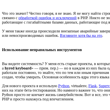
Что это значит? Честно говоря, я не знаю. Я не могу найти ст
связано с
обработкой ошибок и исключений
в PHP. Никто не зн
работающие с гигабайтными базами данных, работающие под вы
У меня также иногда происходили внезапные аварийные завер
или невоспроизводимых ошибок.
Взгляните хотя бы на это
.
Использование неправильных инструментов
Вы видите системность? У меня есть старые проекты, в которых
a
hyred keyboard
» — прим. пер.) — но в каждом из них была од
работали постоянно, то знайте, что по тем или иным причинам
создан, чтобы умирать. Основная особенность ядра этого языка
Для нового проекта я использую
Python
, virtualenv,
Flask
,
Superv
них на этапе бета-тестирования. Но намного важнее то, что о
Python просто не кончает жизнь самоубийством. Вот и все, это 
PHP и просто нахожусь под впечатлением.