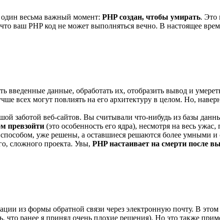
 один весьма важный момент:
PHP создан, чтобы умирать
. Это
, что ваш PHP код не может выполняться вечно. В настоящее вре
ь введенные данные, обработать их, отобразить вывод и умерет
ше всех могут повлиять на его архитектуру в целом. Но, навер
льшой заботой веб-сайтов. Вы считывали что-нибудь из базы да
ом превзойти
(это особенность его ядра), несмотря на весь ужа
 способом, уже решены, а оставшиеся решаются более умными и
го, сложного проекта. Увы,
PHP настаивает на смерти после в
ции из формы обратной связи через электронную почту. В этом н
ать, что ранее я принял очень плохие решения). Но это также пр