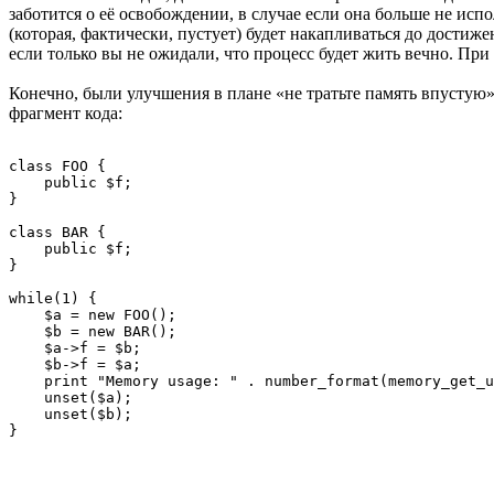
заботится о её освобождении, в случае если она больше не исп
(которая, фактически, пустует) будет накапливаться до достиж
если только вы не ожидали, что процесс будет жить вечно. Пр
Конечно, были улучшения в плане «не тратьте память впустую»,
фрагмент кода:
class FOO {

    public $f;

}

class BAR {

    public $f;

}

while(1) {

    $a = new FOO();

    $b = new BAR();

    $a->f = $b;

    $b->f = $a;

    print "Memory usage: " . number_format(memory_get_u
    unset($a);

    unset($b);
