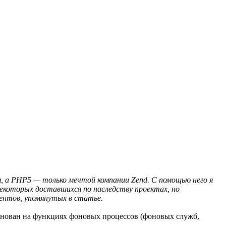
ом, а PHP5 — только мечтой компании Zend. С помощью него я
в некоторых доставшихся по наследству проектах, но
ентов, упомянутых в статье.
кт основан на функциях фоновых процессов (фоновых служб,