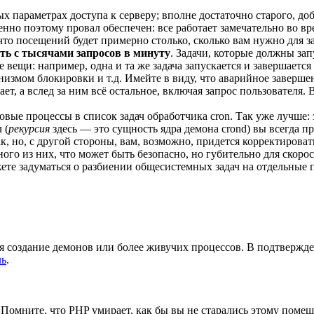
х параметрах доступа к серверу; вполне достаточно старого, до
енно поэтому провал обеспечен: все работает замечательно во вр
то посещений будет примерно столько, сколько вам нужно для за
ять с тысячами запросов в минуту
. Задачи, которые должны зап
 вещи: например, одна и та же задача запускается и завершается
низмом блокировки и т.д. Имейте в виду, что аварийное заверше
т, а вслед за ним всё остальное, включая запрос пользователя. 
е процессы в список задач обработчика cron. Так уже лучше: это
 (
рекурсия
здесь — это сущность ядра демона crond) вы всегда пре
ак, но, с другой стороны, вам, возможно, придется корректирова
дного из них, что может быть безопасно, но губительно для скор
те задуматься о разбиении общесистемных задач на отдельные пак
я создание демонов или более живучих процессов. В подтверж
ль
.
 Помните, что PHP умирает, как бы вы не старались этому помеш