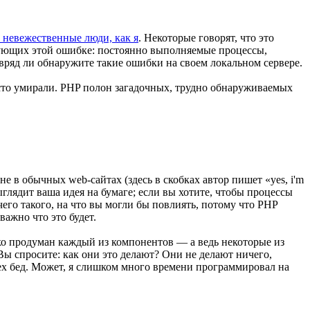
е невежественные люди, как я
. Некоторые говорят, что это
твующих этой ошибке: постоянно выполняемые процессы,
вряд ли обнаружите такие ошибки на своем локальном сервере.
сто умирали. PHP полон загадочных, трудно обнаруживаемых
 в обычных web-сайтах (здесь в скобках автор пишет «yes, i'm
ыглядит ваша идея на бумаге; если вы хотите, чтобы процессы
чего такого, на что вы могли бы повлиять, потому что PHP
 важно что это будет.
лько продуман каждый из компонентов — а ведь некоторые из
Вы спросите: как они это делают? Они не делают ничего,
 всех бед. Может, я слишком много времени программировал на