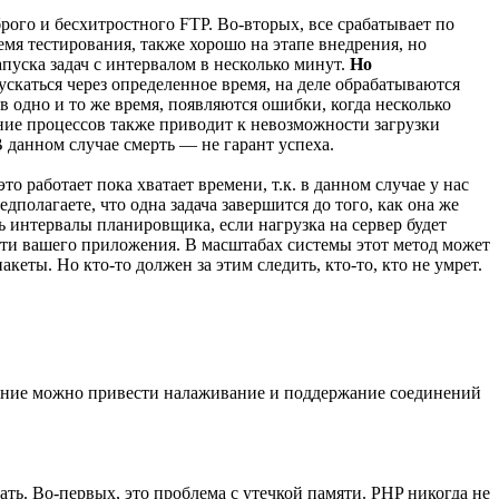
брого и бесхитростного FTP. Во-вторых, все срабатывает по
емя тестирования, также хорошо на этапе внедрения, но
пуска задач с интервалом в несколько минут.
Но
ускаться через определенное время, на деле обрабатываются
 в одно и то же время, появляются ошибки, когда несколько
ние процессов также приводит к невозможности загрузки
В данном случае смерть — не гарант успеха.
 работает пока хватает времени, т.к. в данном случае у нас
дполагаете, что одна задача завершится до того, как она же
ть интервалы планировщика, если нагрузка на сервер будет
ости вашего приложения. В масштабах системы этот метод может
еты. Но кто-то должен за этим следить, кто-то, кто не умрет.
дение можно привести налаживание и поддержание соединений
ать. Во-первых, это проблема с утечкой памяти. PHP никогда не