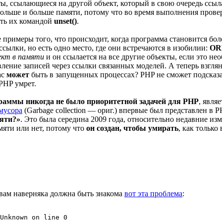
ты, ссылающиеся на другой объект, который в свою очередь ссыла
больше и больше памяти, потому что во время выполнения провер
ить их командой
unset()
.
примеры того, что происходит, когда программа становится бо
сылки, но есть одно место, где они встречаются в изобилии:
O
ект в памяти
и он ссылается на все другие объекты, если это н
ление записей через ссылки связанных моделей. А теперь взглян
ас
может
быть в запущенных процессах? PHP не сможет подсказать
 PHP умрет.
раммы никогда не было приоритетной задачей для PHP
, явля
мусора
(Garbage collection — ориг.) впервые был представлен в 
мяти?»
. Это была середина 2009 года, относительно недавние из
мяти или нет, потому что
он создан, чтобы умирать
, как только
 вам наверняка должна быть знакома
вот эта проблема
: